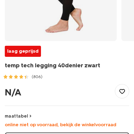
laag geprijsd
temp tech legging 40denier zwart
(806)
/dames/beenmode/pantys/pantylegging/temp-
tech-
N/A
legging-
40denier-
zwart-
1000001131.html
maattabel
online niet op voorraad, bekijk de winkelvoorraad