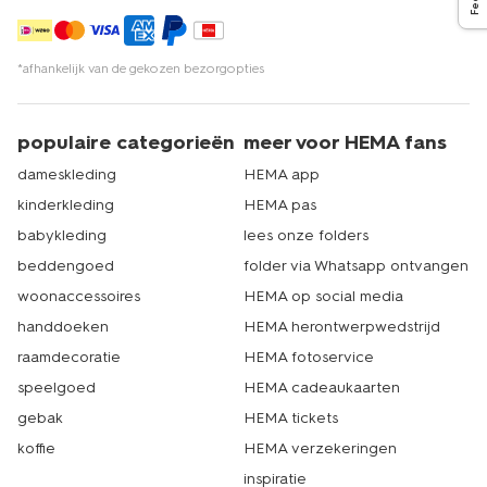
*afhankelijk van de gekozen bezorgopties
populaire categorieën
meer voor HEMA fans
dameskleding
HEMA app
kinderkleding
HEMA pas
babykleding
lees onze folders
beddengoed
folder via Whatsapp ontvangen
woonaccessoires
HEMA op social media
handdoeken
HEMA herontwerpwedstrijd
raamdecoratie
HEMA fotoservice
speelgoed
HEMA cadeaukaarten
gebak
HEMA tickets
koffie
HEMA verzekeringen
inspiratie