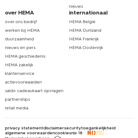
nieuws
over HEMA
internationaal
over ons bedrijf
HEMA België
werken bij HEMA
HEMA Duitsland
duurzaamheid
HEMA Frankrijk
nieuws en pers
HEMA Oostenrijk
HEMA geschiedenis
HEMA zakelijk
klantenservice
actievoorwaarden
saldo cadeaukaart opvragen
partnerships
retail media
privacy statement
disclaimer
security
toegankelijkheid
algemene voorwaarden
cookies
nix 18