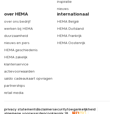
inspiratie
nieuws
over HEMA
internationaal
over ons bedrijf
HEMA België
werken bij HEMA
HEMA Duitsland
duurzaamheid
HEMA Frankrijk
nieuws en pers
HEMA Oostenrijk
HEMA geschiedenis
HEMA zakelijk
klantenservice
actievoorwaarden
saldo cadeaukaart opvragen
partnerships
retail media
privacy statement
disclaimer
security
toegankelijkheid
algemene voorwaarden
cookies
nix 18