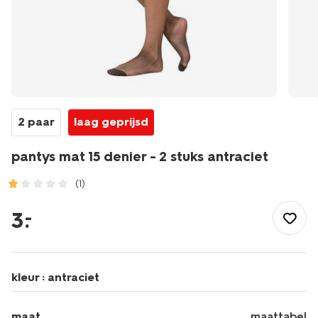
2 paar
laag geprijsd
pantys mat 15 denier - 2 stuks antraciet
(1)
/dames/beenmode/pantys/pantys-
mat-
3
.
–
15-
denier-
-
-2-
kleur :
antraciet
stuks-
antraciet-
1000000746.html
maat
maattabel