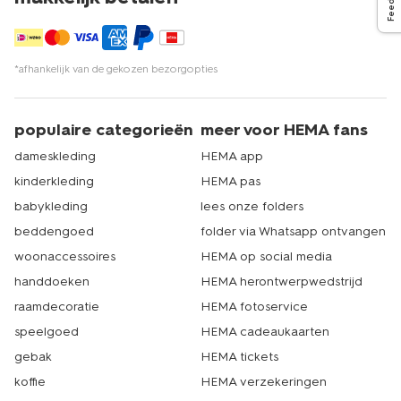
*afhankelijk van de gekozen bezorgopties
populaire categorieën
meer voor HEMA fans
dameskleding
HEMA app
kinderkleding
HEMA pas
babykleding
lees onze folders
beddengoed
folder via Whatsapp ontvangen
woonaccessoires
HEMA op social media
handdoeken
HEMA herontwerpwedstrijd
raamdecoratie
HEMA fotoservice
speelgoed
HEMA cadeaukaarten
gebak
HEMA tickets
koffie
HEMA verzekeringen