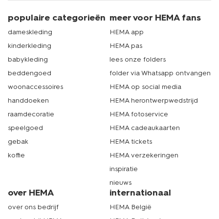
populaire categorieën
meer voor HEMA fans
dameskleding
HEMA app
kinderkleding
HEMA pas
babykleding
lees onze folders
beddengoed
folder via Whatsapp ontvangen
woonaccessoires
HEMA op social media
handdoeken
HEMA herontwerpwedstrijd
raamdecoratie
HEMA fotoservice
speelgoed
HEMA cadeaukaarten
gebak
HEMA tickets
koffie
HEMA verzekeringen
inspiratie
nieuws
over HEMA
internationaal
over ons bedrijf
HEMA België