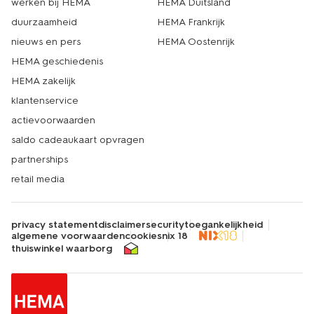
werken bij HEMA
HEMA Duitsland
duurzaamheid
HEMA Frankrijk
nieuws en pers
HEMA Oostenrijk
HEMA geschiedenis
HEMA zakelijk
klantenservice
actievoorwaarden
saldo cadeaukaart opvragen
partnerships
retail media
privacy statement
disclaimer
security
toegankelijkheid
algemene voorwaarden
cookies
nix 18
thuiswinkel waarborg