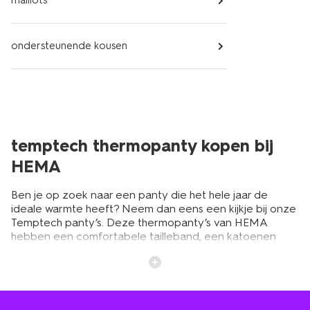
maillots
ondersteunende kousen
temptech thermopanty kopen bij
HEMA
Ben je op zoek naar een panty die het hele jaar de
ideale warmte heeft? Neem dan eens een kijkje bij onze
Temptech panty’s. Deze thermopanty’s van HEMA
hebben een comfortabele tailleband, een katoenen
kruisje en versterkte tenen waardoor ladders geen kans
krijgen. Door de temperatuurregeling houdt het je eigen
lichaamswarmte vast, waardoor je zelfs met de koudste
temperaturen warm blijft. In de zomer heeft het juist
weer een afkoelend effect. Je koopt ze bij HEMA al voor