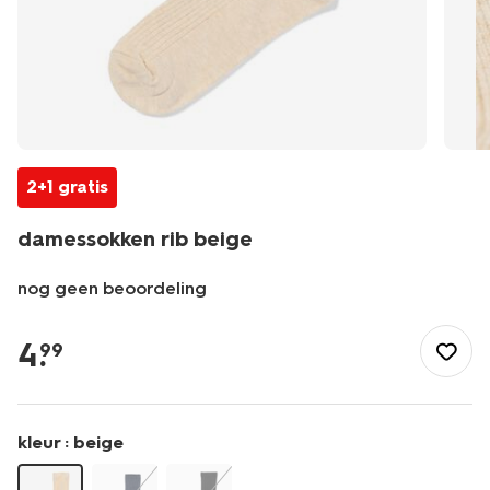
2+1 gratis
damessokken rib beige
nog geen beoordeling
/dames/beenmode/sokken/sokken/damessokken-
rib-
4
.
99
beige-
4290450BEIGE.html
kleur :
beige