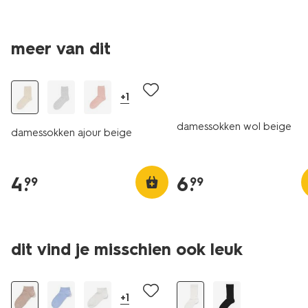
meer van dit
2+1 gratis
+1
damessokken wol beige
damessokken ajour beige
4
.
6
.
99
99
dit vind je misschien ook leuk
2+1 gratis
2+1 gratis
+1