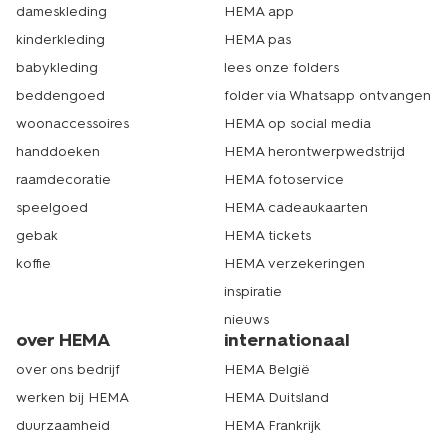
dameskleding
HEMA app
kinderkleding
HEMA pas
babykleding
lees onze folders
beddengoed
folder via Whatsapp ontvangen
woonaccessoires
HEMA op social media
handdoeken
HEMA herontwerpwedstrijd
raamdecoratie
HEMA fotoservice
speelgoed
HEMA cadeaukaarten
gebak
HEMA tickets
koffie
HEMA verzekeringen
inspiratie
nieuws
over HEMA
internationaal
over ons bedrijf
HEMA België
werken bij HEMA
HEMA Duitsland
duurzaamheid
HEMA Frankrijk