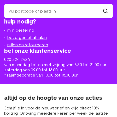
zoek
een
winkel
vind
hulp nodig?
winkel
bij
jou
mijn bestelling
in
de
bezorgen of afhalen
buurt
ruilen en retourneren
bel onze klantenservice
020 224 2424
van maandag tot en met vrijdag van 8.30 tot 21.00 uur
zaterdag van 09.00 tot 18.00 uur
* raamdecoratie van 10.00 tot 18.00 uur
altijd op de hoogte van onze acties
Schrijf je in voor de nieuwsbrief en krijg direct 10%
korting. Ontvang meerdere keren per week de laatste