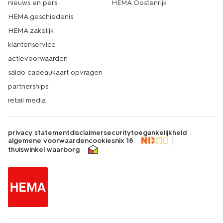
nieuws en pers
HEMA Oostenrijk
HEMA geschiedenis
HEMA zakelijk
klantenservice
actievoorwaarden
saldo cadeaukaart opvragen
partnerships
retail media
privacy statement
disclaimer
security
toegankelijkheid
algemene voorwaarden
cookies
nix 18
thuiswinkel waarborg