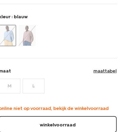
blauw-
36206890BLUE.html
kleur :
blauw
maat
maattabel
M
L
online niet op voorraad, bekijk de winkelvoorraad
winkelvoorraad