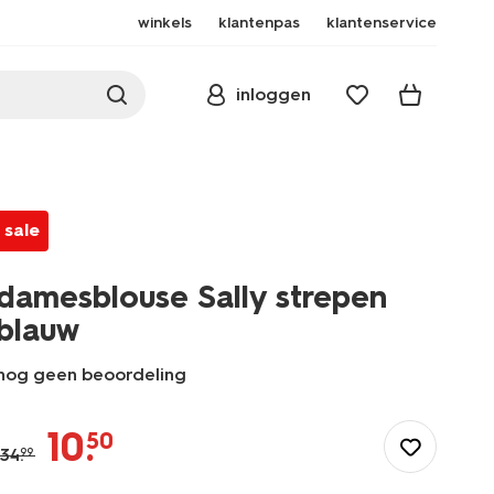
winkels
klantenpas
klantenservice
inloggen
sale
damesblouse Sally strepen
blauw
nog geen beoordeling
/dames/dameskleding/blouses-
tunieken/damesblouse-
10
.
50
sally-
34
.
99
strepen-