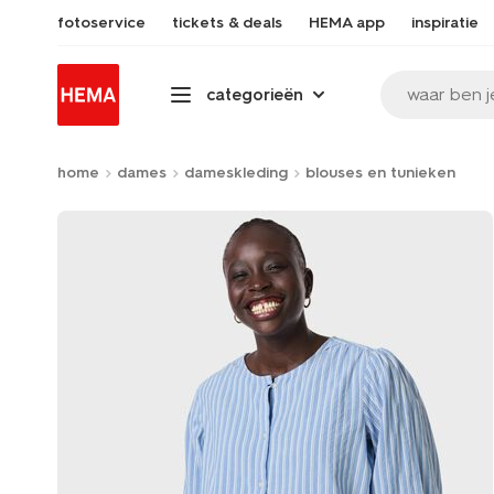
fotoservice
tickets & deals
HEMA app
inspiratie
waar ben j
categorieën
home
dames
dameskleding
blouses en tunieken