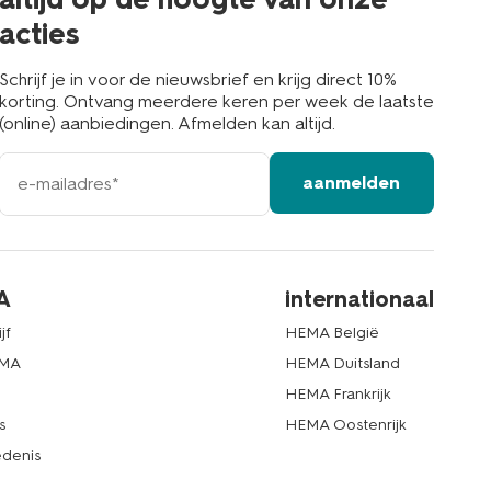
acties
Schrijf je in voor de nieuwsbrief en krijg direct 10%
korting. Ontvang meerdere keren per week de laatste
(online) aanbiedingen. Afmelden kan altijd.
e-
aanmelden
mailadres
A
internationaal
jf
HEMA België
EMA
HEMA Duitsland
d
HEMA Frankrijk
s
HEMA Oostenrijk
denis