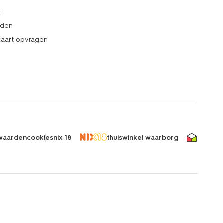
e
rden
kaart opvragen
waarden
cookies
nix 18
thuiswinkel waarborg