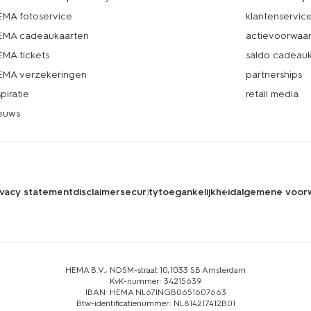
MA fotoservice
klantenservic
MA cadeaukaarten
actievoorwaa
MA tickets
saldo cadeau
MA verzekeringen
partnerships
spiratie
retail media
euws
ivacy statement
disclaimer
security
toegankelijkheid
algemene voor
HEMA B.V., NDSM-straat 10,1033 SB Amsterdam
KvK-nummer: 34215639
IBAN: HEMA NL67INGB0651607663
Btw-identificatienummer: NL814217412B01