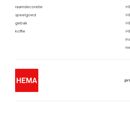
raamdecoratie
HE
speelgoed
HE
gebak
HE
koffie
HE
in
ni
pr