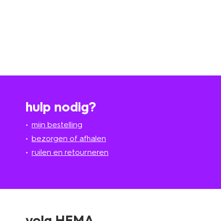
hulp nodig?
mijn bestelling
bezorgen of afhalen
ruilen en retourneren
volg HEMA