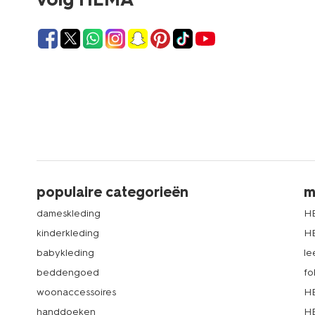
populaire categorieën
m
dameskleding
H
kinderkleding
H
babykleding
le
beddengoed
fo
woonaccessoires
HE
handdoeken
HE