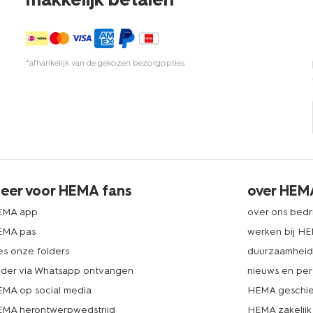
*afhankelijk van de gekozen bezorgopties
eer voor HEMA fans
over HEM
EMA app
over ons bedri
EMA pas
werken bij H
es onze folders
duurzaamhei
lder via Whatsapp ontvangen
nieuws en per
MA op social media
HEMA geschie
MA herontwerpwedstrijd
HEMA zakelijk