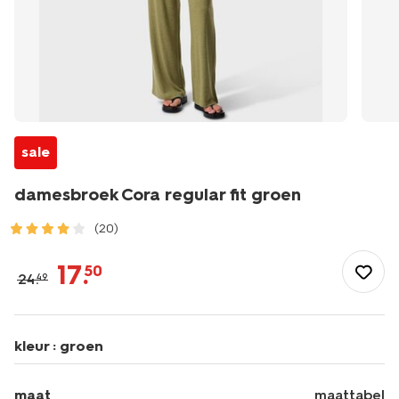
sale
damesbroek Cora regular fit groen
(20)
/dames/dameskleding/broeken/damesbroek-
cora-
17
.
50
24
.
49
regular-
fit-
groen-
36209360GREEN.html
kleur :
groen
maat
maattabel