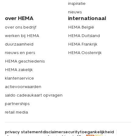
inspiratie
nieuws
over HEMA
internationaal
over ons bedrijf
HEMA België
werken bij HEMA
HEMA Duitsland
duurzaamheid
HEMA Frankrijk
nieuws en pers
HEMA Oostenrijk
HEMA geschiedenis
HEMA zakelijk
klantenservice
actievoorwaarden
saldo cadeaukaart opvragen
partnerships
retail media
privacy statement
disclaimer
security
toegankelijkheid