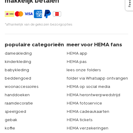
makkelijk betalen*
*afhankelijk van de gekozen bezorgopties
populaire categorieën
meer voor HEMA fans
dameskleding
HEMA app
kinderkleding
HEMA pas
babykleding
lees onze folders
beddengoed
folder via Whatsapp ontvangen
woonaccessoires
HEMA op social media
handdoeken
HEMA herontwerpwedstrijd
raamdecoratie
HEMA fotoservice
speelgoed
HEMA cadeaukaarten
gebak
HEMA tickets
koffie
HEMA verzekeringen