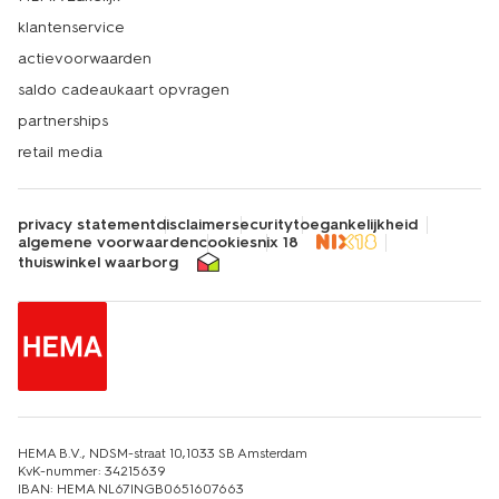
klantenservice
actievoorwaarden
saldo cadeaukaart opvragen
partnerships
retail media
privacy statement
disclaimer
security
toegankelijkheid
algemene voorwaarden
cookies
nix 18
thuiswinkel waarborg
HEMA B.V., NDSM-straat 10,1033 SB Amsterdam
KvK-nummer: 34215639
IBAN: HEMA NL67INGB0651607663