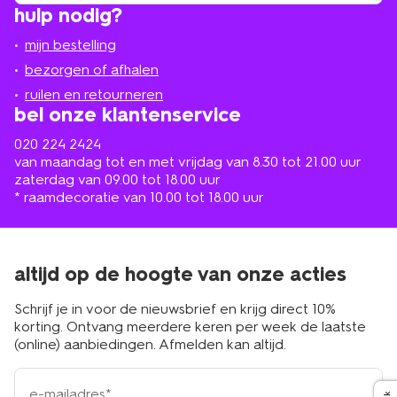
hulp nodig?
winkel
bij
jou
mijn bestelling
in
de
bezorgen of afhalen
buurt
ruilen en retourneren
bel onze klantenservice
020 224 2424
van maandag tot en met vrijdag van 8.30 tot 21.00 uur
zaterdag van 09.00 tot 18.00 uur
* raamdecoratie van 10.00 tot 18.00 uur
altijd op de hoogte van onze acties
Schrijf je in voor de nieuwsbrief en krijg direct 10%
korting. Ontvang meerdere keren per week de laatste
(online) aanbiedingen. Afmelden kan altijd.
e-
mailadres