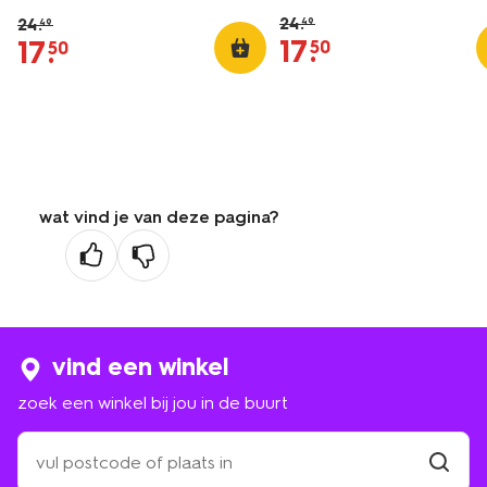
24
.
24
.
49
49
17
.
17
.
50
50
wat vind je van deze pagina?
vind een winkel
zoek een winkel bij jou in de buurt
zoek
een
winkel
vind