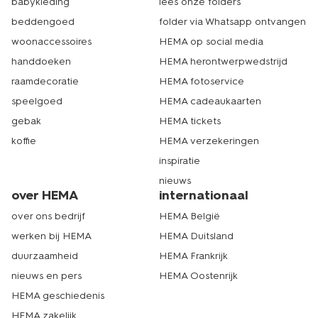
babykleding
lees onze folders
beddengoed
folder via Whatsapp ontvangen
woonaccessoires
HEMA op social media
handdoeken
HEMA herontwerpwedstrijd
raamdecoratie
HEMA fotoservice
speelgoed
HEMA cadeaukaarten
gebak
HEMA tickets
koffie
HEMA verzekeringen
inspiratie
nieuws
over HEMA
internationaal
over ons bedrijf
HEMA België
werken bij HEMA
HEMA Duitsland
duurzaamheid
HEMA Frankrijk
nieuws en pers
HEMA Oostenrijk
HEMA geschiedenis
HEMA zakelijk