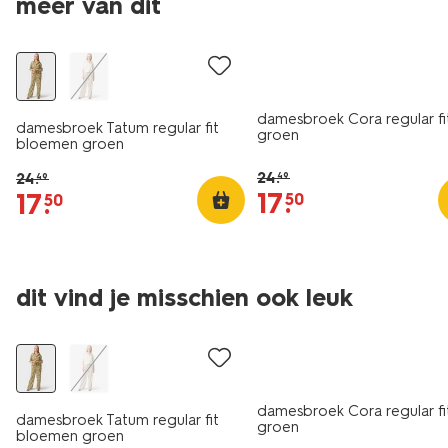
meer van dit
sale
sale
damesbroek Cora regular fi
damesbroek Tatum regular fit
groen
bloemen groen
24
.
24
.
49
49
17
.
17
.
50
50
dit vind je misschien ook leuk
sale
sale
damesbroek Cora regular fi
damesbroek Tatum regular fit
groen
bloemen groen