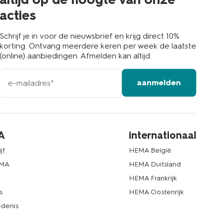
acties
Schrijf je in voor de nieuwsbrief en krijg direct 10%
korting. Ontvang meerdere keren per week de laatste
(online) aanbiedingen. Afmelden kan altijd.
e-
aanmelden
mailadres
A
internationaal
jf
HEMA België
EMA
HEMA Duitsland
d
HEMA Frankrijk
s
HEMA Oostenrijk
denis