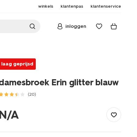
winkels
klantenpas
klantenservice
inloggen
laag geprijsd
damesbroek Erin glitter blauw
(20)
/dames/dameskleding/broeken/damesbroek-
erin-
N/A
glitter-
blauw-
36205650BLUE.html