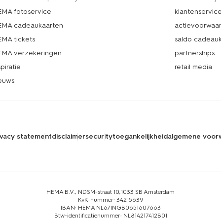
MA fotoservice
klantenservic
MA cadeaukaarten
actievoorwaa
MA tickets
saldo cadeau
MA verzekeringen
partnerships
spiratie
retail media
euws
ivacy statement
disclaimer
security
toegankelijkheid
algemene voor
HEMA B.V., NDSM-straat 10,1033 SB Amsterdam
KvK-nummer: 34215639
IBAN: HEMA NL67INGB0651607663
Btw-identificatienummer: NL814217412B01