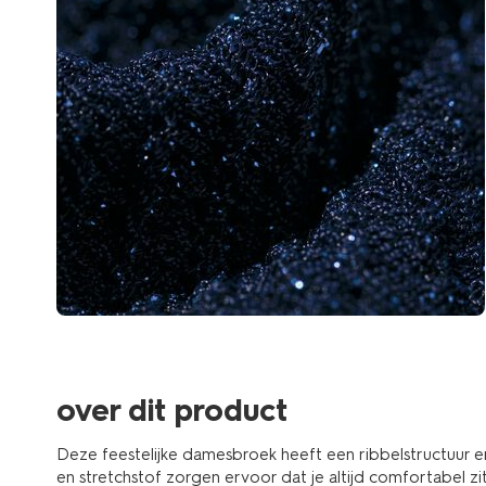
over dit product
Deze feestelijke damesbroek heeft een ribbelstructuur en k
en stretchstof zorgen ervoor dat je altijd comfortabel z