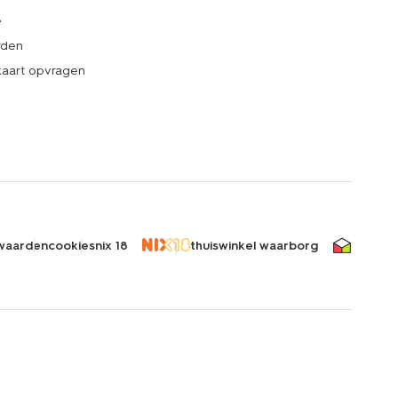
e
rden
kaart opvragen
waarden
cookies
nix 18
thuiswinkel waarborg