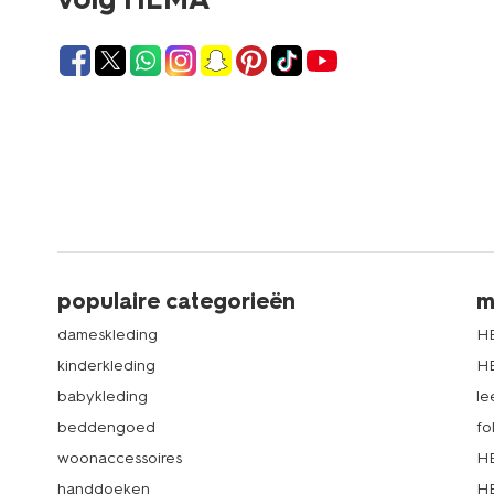
populaire categorieën
m
dameskleding
H
kinderkleding
H
babykleding
le
beddengoed
fo
woonaccessoires
HE
handdoeken
HE