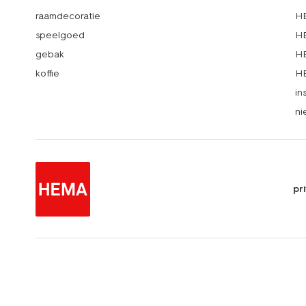
raamdecoratie
HE
speelgoed
HE
gebak
HE
koffie
HE
in
ni
pr