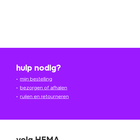
hulp nodig?
mijn bestelling
bezorgen of afhalen
ruilen en retourneren
volg HEMA