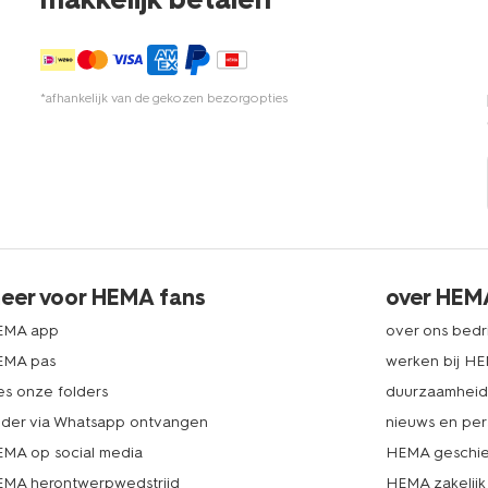
*afhankelijk van de gekozen bezorgopties
eer voor HEMA fans
over HEM
EMA app
over ons bedri
EMA pas
werken bij H
es onze folders
duurzaamhei
lder via Whatsapp ontvangen
nieuws en per
MA op social media
HEMA geschie
MA herontwerpwedstrijd
HEMA zakelijk