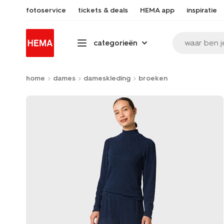
fotoservice
tickets & deals
HEMA app
inspiratie
waar ben j
categorieën
home
dames
dameskleding
broeken