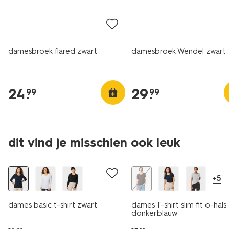
damesbroek flared zwart
damesbroek Wendel zwart
24
.
29
.
99
99
essential
essential
dit vind je misschien ook leuk
korting
korting
+5
dames basic t-shirt zwart
dames T-shirt slim fit o-hals
donkerblauw