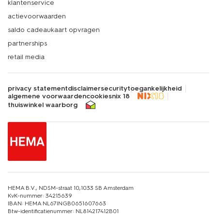
klantenservice
actievoorwaarden
saldo cadeaukaart opvragen
partnerships
retail media
privacy statement
disclaimer
security
toegankelijkheid
algemene voorwaarden
cookies
nix 18
thuiswinkel waarborg
HEMA B.V., NDSM-straat 10,1033 SB Amsterdam
KvK-nummer: 34215639
IBAN: HEMA NL67INGB0651607663
Btw-identificatienummer: NL814217412B01