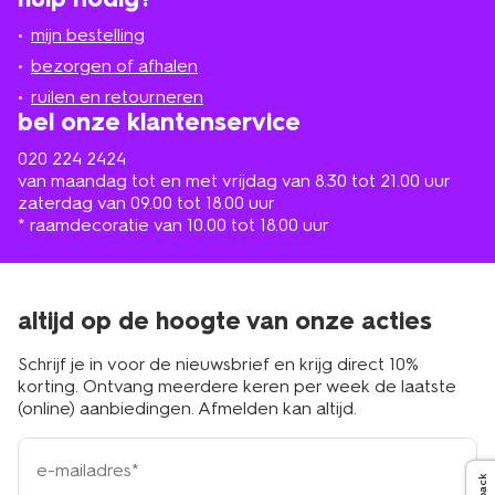
jou
mijn bestelling
in
de
bezorgen of afhalen
buurt
ruilen en retourneren
bel onze klantenservice
020 224 2424
van maandag tot en met vrijdag van 8.30 tot 21.00 uur
zaterdag van 09.00 tot 18.00 uur
* raamdecoratie van 10.00 tot 18.00 uur
altijd op de hoogte van onze acties
Schrijf je in voor de nieuwsbrief en krijg direct 10%
korting. Ontvang meerdere keren per week de laatste
(online) aanbiedingen. Afmelden kan altijd.
e-
mailadres