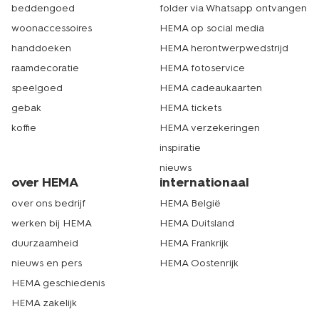
beddengoed
folder via Whatsapp ontvangen
woonaccessoires
HEMA op social media
handdoeken
HEMA herontwerpwedstrijd
raamdecoratie
HEMA fotoservice
speelgoed
HEMA cadeaukaarten
gebak
HEMA tickets
koffie
HEMA verzekeringen
inspiratie
nieuws
over HEMA
internationaal
over ons bedrijf
HEMA België
werken bij HEMA
HEMA Duitsland
duurzaamheid
HEMA Frankrijk
nieuws en pers
HEMA Oostenrijk
HEMA geschiedenis
HEMA zakelijk