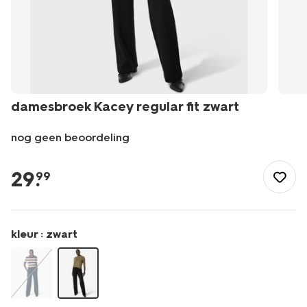
damesbroek Kacey regular fit zwart
nog geen beoordeling
/dames/dameskleding/broeken/damesbroek-
kacey-
29
.
99
regular-
fit-
-
zwart-
kleur :
zwart
36300980BLACK.html