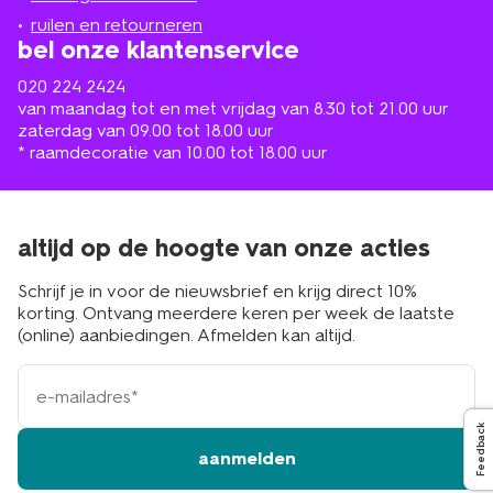
buurt
ruilen en retourneren
bel onze klantenservice
020 224 2424
van maandag tot en met vrijdag van 8.30 tot 21.00 uur
zaterdag van 09.00 tot 18.00 uur
* raamdecoratie van 10.00 tot 18.00 uur
altijd op de hoogte van onze acties
Schrijf je in voor de nieuwsbrief en krijg direct 10%
korting. Ontvang meerdere keren per week de laatste
(online) aanbiedingen. Afmelden kan altijd.
e-
mailadres
Feedback
aanmelden