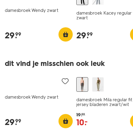
damesbroek Wendy zwart
damesbroek Kacey regular f
zwart
29
.
29
.
99
99
dit vind je misschien ook leuk
sale
damesbroek Wendy zwart
damesbroek Mila regular fit
jersey bladeren zwart/wit
19
.
99
29
.
10
.
–
99