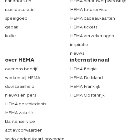
handdoeken
HEMA herontwerpwedstrijd
raamdecoratie
HEMA fotoservice
speelgoed
HEMA cadeaukaarten
gebak
HEMA tickets
koffie
HEMA verzekeringen
inspiratie
nieuws
over HEMA
internationaal
over ons bedrijf
HEMA België
werken bij HEMA
HEMA Duitsland
duurzaamheid
HEMA Frankrijk
nieuws en pers
HEMA Oostenrijk
HEMA geschiedenis
HEMA zakelijk
klantenservice
actievoorwaarden
saldo cadeaukaart opvragen