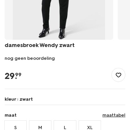
damesbroek Wendy zwart
nog geen beoordeling
/dames/dameskleding/broeken/damesbroek-
wendy-
29
.
99
-
zwart-
36208070BLACK.html
kleur :
zwart
maat
maattabel
S
M
L
XL