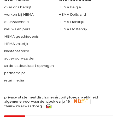
over ons bedrijf
HEMA België
werken bij HEMA
HEMA Duitsland
duurzaamheid
HEMA Frankrijk
nieuws en pers
HEMA Oostenrijk
HEMA geschiedenis
HEMA zakelijk
klantenservice
actievoorwaarden
saldo cadeaukaart opvragen
partnerships
retail media
privacy statement
disclaimer
security
toegankelijkheid
algemene voorwaarden
cookies
nix 18
thuiswinkel waarborg