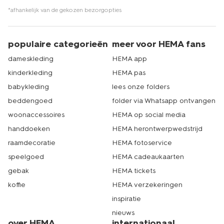
*afhankelijk van de gekozen bezorgopties
populaire categorieën
meer voor HEMA fans
dameskleding
HEMA app
kinderkleding
HEMA pas
babykleding
lees onze folders
beddengoed
folder via Whatsapp ontvangen
woonaccessoires
HEMA op social media
handdoeken
HEMA herontwerpwedstrijd
raamdecoratie
HEMA fotoservice
speelgoed
HEMA cadeaukaarten
gebak
HEMA tickets
koffie
HEMA verzekeringen
inspiratie
nieuws
over HEMA
internationaal