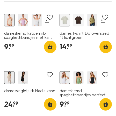
essential
+1
+3
dameshemd katoen rib
dames T-shirt Do oversized
spaghettibandjes met kant
fit lichtgroen
naturel
9
.
14
.
99
99
damessingletjurk Nadia zand
dameshemd
spaghettibandjes perfect
comfort katoen wit
24
.
9
.
99
99