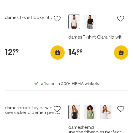
essential
dames T-shirt boxy fit zwart
dames T-shirt Clara rib wit
12
.
14
.
99
99
afhalen in 500+ HEMA winkels
sale
damesbroek Taylor wide fit
seersucker bloemen perzik
dameshemd
spaghettibandjes perfect