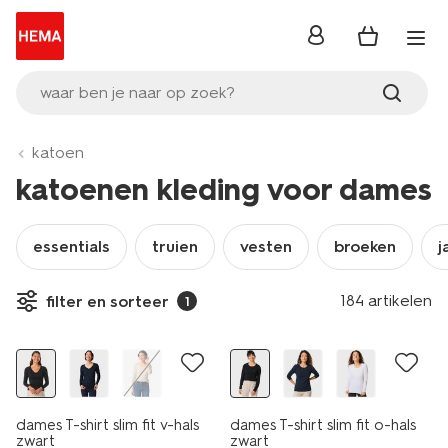
inloggen
waar ben je naar op zoek?
katoen
katoenen kleding voor dames
essentials
truien
vesten
broeken
j
essential
essential
184 artikelen
filter en sorteer
1
korting
korting
dames T-shirt slim fit v-hals
dames T-shirt slim fit o-hals
zwart
zwart