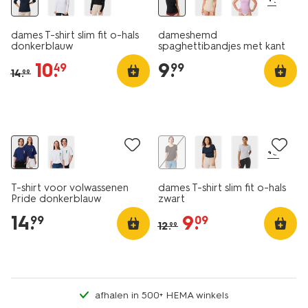
dames T-shirt slim fit o-hals
dameshemd
donkerblauw
spaghettibandjes met kant
zwart
10
.
9
.
49
99
14
.
99
essential
korting
+5
T-shirt voor volwassenen
dames T-shirt slim fit o-hals
Pride donkerblauw
zwart
14
.
9
.
99
09
12
.
99
afhalen in 500+ HEMA winkels