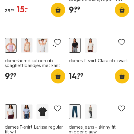
comfort katoen zwart
15
.
–
9
.
99
29
.
99
essential
+1
dameshemd katoen rib
dames T-shirt Clara rib zwart
spaghettibandjes met kant
roze
9
.
14
.
99
99
essential
dames T-shirt Larissa regular
dames jeans - skinny fit
fit wit
middenblauw