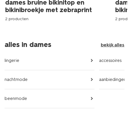
dames bruine bikinitop en
dame
bikinibroekje met zebraprint
biki
2 producten
2 prod
alles in dames
bekijk alles
lingerie
accessoires
nachtmode
aanbiedingen
beenmode