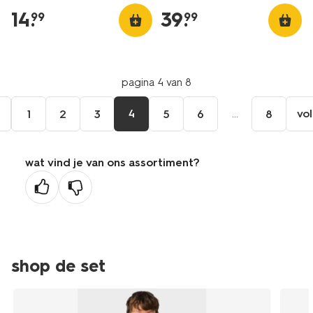
14
.
39
.
99
99
pagina 4 van 8
e
4
...
vo
1
2
3
5
6
8
wat vind je van ons assortiment?
ge
na
shop de set