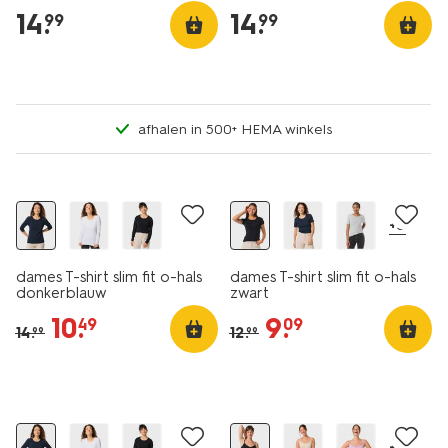
14
.
14
.
99
99
afhalen in 500+ HEMA winkels
essential
essential
korting
korting
+5
dames T-shirt slim fit o-hals
dames T-shirt slim fit o-hals
donkerblauw
zwart
10
.
9
.
49
09
14
.
12
.
99
99
essential
korting
+1