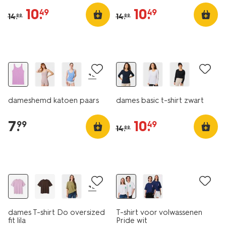
10
.
10
.
49
49
14
.
14
.
99
99
essential
2 voor 9.99
korting
+3
dameshemd katoen paars
dames basic t-shirt zwart
7
.
10
.
99
49
14
.
99
essential
+3
dames T-shirt Do oversized
T-shirt voor volwassenen
fit lila
Pride wit