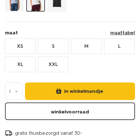
maat
maattabel
XS
S
M
L
XL
XXL
in winkelmandje
1
winkelvoorraad
gratis thuisbezorgd vanaf 30.-