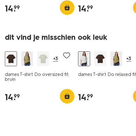
14
.
14
.
99
99
dit vind je misschien ook leuk
essential
essential
+3
+3
dames T-shirt Do oversized fit
dames T-shirt Do relaxed fit
bruin
14
.
14
.
99
99