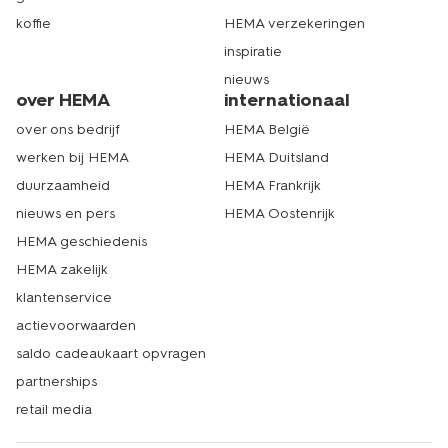
koffie
HEMA verzekeringen
inspiratie
nieuws
over HEMA
internationaal
over ons bedrijf
HEMA België
werken bij HEMA
HEMA Duitsland
duurzaamheid
HEMA Frankrijk
nieuws en pers
HEMA Oostenrijk
HEMA geschiedenis
HEMA zakelijk
klantenservice
actievoorwaarden
saldo cadeaukaart opvragen
partnerships
retail media