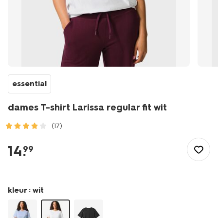
essential
dames T-shirt Larissa regular fit wit
(17)
/dames/dameskleding/shirts-
tops/dames-
14
.
99
t-
shirt-
larissa-
regular-
kleur :
wit
fit-
wit-
36300660WHITE.html