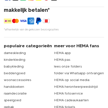
makkelijk betalen*
*afhankelijk van de gekozen bezorgopties
populaire categorieën
meer voor HEMA fans
dameskleding
HEMA app
kinderkleding
HEMA pas
babykleding
lees onze folders
beddengoed
folder via Whatsapp ontvangen
woonaccessoires
HEMA op social media
handdoeken
HEMA herontwerpwedstrijd
raamdecoratie
HEMA fotoservice
speelgoed
HEMA cadeaukaarten
gebak
HEMA tickets