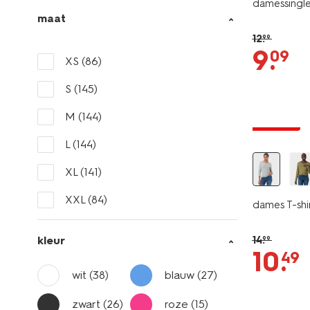
damessingle
maat
12
.
99
9
.
09
XS
(86)
S
(145)
essential
M
(144)
korting
L
(144)
XL
(141)
XXL
(84)
dames T-shirt
kleur
14
.
99
10
.
49
wit
(38)
blauw
(27)
zwart
(26)
roze
(15)