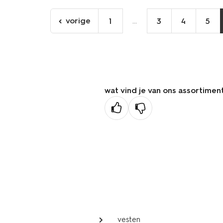
vorige
...
1
3
4
5
ga
naar
de
vorige
pagina
wat vind je van ons assortimen
vesten