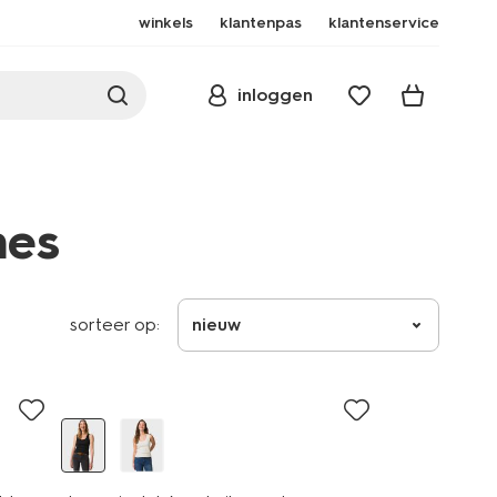
winkels
klantenpas
klantenservice
inloggen
mes
sorteer op:
nieuw
essential