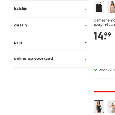
halslijn
dameshemd 
spaghettiba
dessin
14
.
99
prijs
online op voorraad
voor 22:0
2 voor 9.9