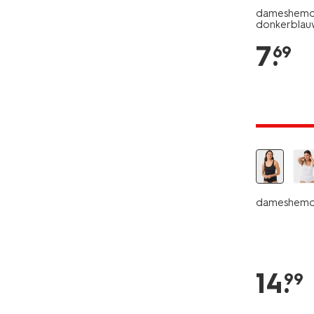
dameshemd 
donkerblau
7
.
69
30% korti
dameshemd 
14
.
99