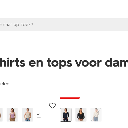
e naar op zoek?
shirts en tops voor da
kelen
essential
korting
+1