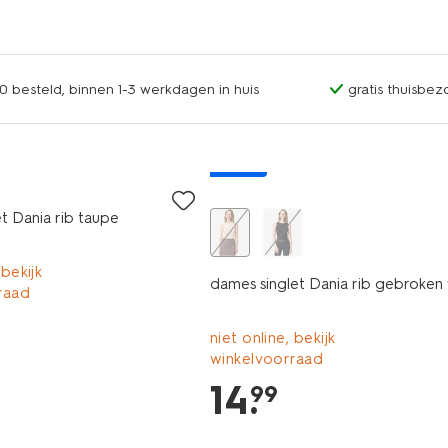
0 besteld, binnen 1-3 werkdagen in huis
gratis thuisbez
nieuw
t Dania rib taupe
 bekijk
dames singlet Dania rib gebroken 
raad
niet online, bekijk
winkelvoorraad
14
.
99