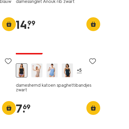
rblauw
damessinglet Anouk rib zwart
14
.
99
2 voor 9.99
+5
dameshemd katoen spaghettibandjes
zwart
7
.
69