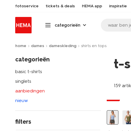
fotoservice
tickets & deals
HEMA app
inspiratie
waar ben j
categorieën
home
dames
dameskleding
shirts en tops
categorieën
t-
basic t-shirts
singlets
159 arti
essential
aanbiedingen
sale
nieuw
filters