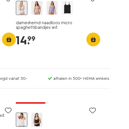
dameshemd naadloos micro
spaghettibandjes wit
14
.
99
orgd vanaf 30.-
afhalen in 500+ HEMA winkels
30% korting
wit