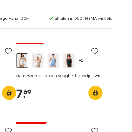
orgd vanaf 30.-
afhalen in 500+ HEMA winkels
2 voor 9.99
+5
dameshemd katoen spaghettibandjes wit
7
.
69
30% korting