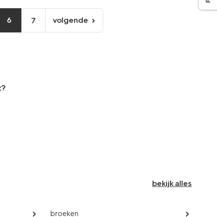
6
volgende
7
volgende
pagina
t?
bekijk alles
broeken