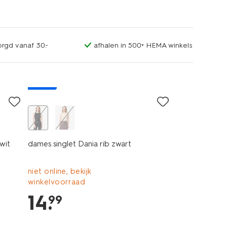
orgd vanaf 30.-
afhalen in 500+ HEMA winkels
nieuw
wit
dames singlet Dania rib zwart
niet online, bekijk
winkelvoorraad
14
.
99