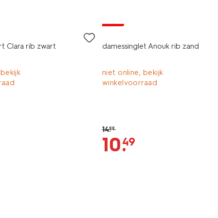
sale
t Clara rib zwart
damessinglet Anouk rib zand
 bekijk
niet online, bekijk
raad
winkelvoorraad
14
.
99
10
.
49