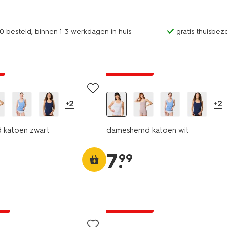
0 besteld, binnen 1-3 werkdagen in huis
gratis thuisbez
9
2 voor 9.99
+2
+2
katoen zwart
dameshemd katoen wit
7
.
99
ng
2 voor 9.99