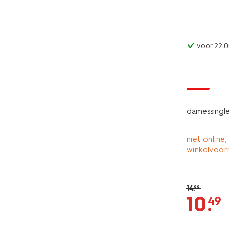
voor 22:0
nieuw
sale
damessingle
niet online,
winkelvoor
14
.
99
10
.
49