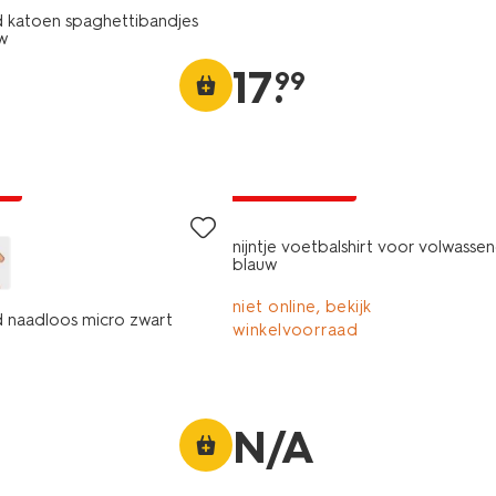
katoen spaghettibandjes
w
17
.
99
nieuw
ng
laag geprijsd
nijntje voetbalshirt voor volwasse
blauw
niet online, bekijk
naadloos micro zwart
winkelvoorraad
N/A