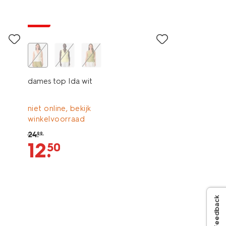
sale
dames top Ida wit
niet online, bekijk
winkelvoorraad
24
.
99
12
.
50
Feedback