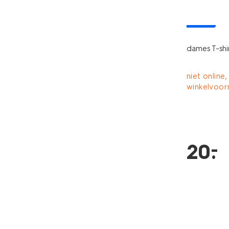
nieuw
dames T-shir
niet online,
winkelvoor
–
20
.