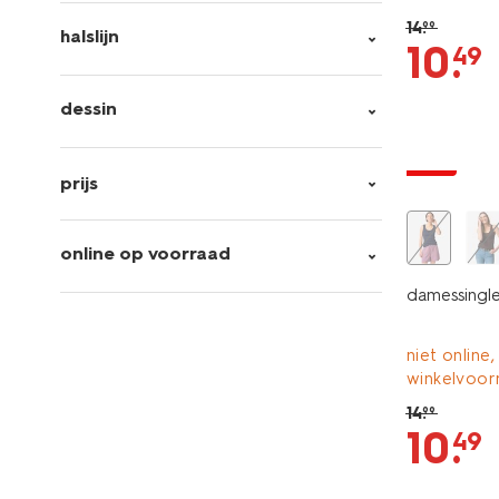
14
.
99
halslijn
10
.
49
dessin
essential
sale
prijs
online op voorraad
damessingle
niet online,
winkelvoor
14
.
99
10
.
49