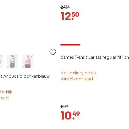
24
.
99
12
.
50
essential
korting
dames T-shirt Larissa regular fit li
niet online, bekijk
t Anouk rib donkerblauw
winkelvoorraad
 bekijk
raad
14
.
99
10
.
49