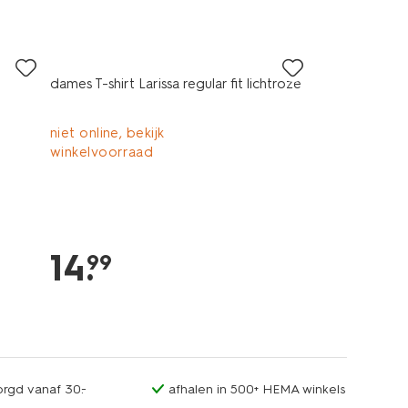
essential
dames T-shirt Larissa regular fit lichtroze
niet online, bekijk
winkelvoorraad
14
.
99
orgd vanaf 30.-
afhalen in 500+ HEMA winkels