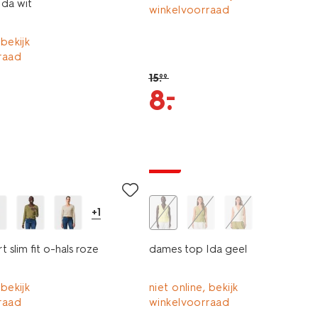
da wit
winkelvoorraad
 bekijk
raad
15
.
99
–
8
.
sale
+1
t slim fit o-hals roze
dames top Ida geel
 bekijk
niet online, bekijk
raad
winkelvoorraad