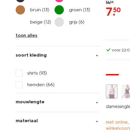
14
.
99
7
.
50
bruin
(13)
groen
(13)
beige
(12)
grijs
(6)
toon alles
voor 22:0
soort kleding
essential
sale
shirts
(93)
hemden
(66)
mouwlengte
damessinglet
materiaal
niet online,
winkelvoor