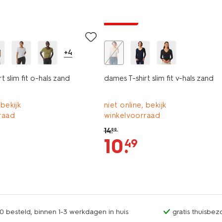
essential
korting
+4
t slim fit o-hals zand
dames T-shirt slim fit v-hals zand
 bekijk
niet online, bekijk
raad
winkelvoorraad
14
.
99
10
.
49
0 besteld, binnen 1-3 werkdagen in huis
gratis thuisbez