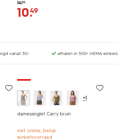
14
.
99
10
.
49
orgd vanaf 30.-
afhalen in 500+ HEMA winkels
essential
sale
+1
damessinglet Carry bruin
niet online, bekijk
winkelvoorraad