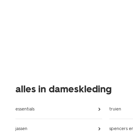
alles in dameskleding
essentials
truien
jassen
spencers en