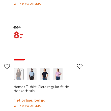
winkelvoorraad
15
.
99
–
8
.
essential
sale
dames T-shirt Clara regular fit rib
donkerbruin
niet online, bekijk
winkelvoorraad