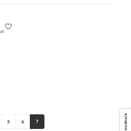
it
Feedback
7
5
6