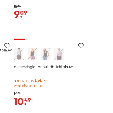
12
.
99
9
.
09
essential
sale
chtblauw
damessinglet Anouk rib lichtblauw
niet online, bekijk
winkelvoorraad
14
.
99
10
.
49