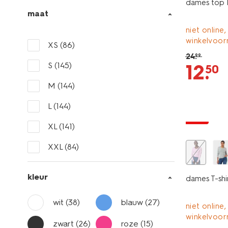
dames top I
maat
niet online,
winkelvoor
XS
(86)
24
.
99
12
.
S
(145)
50
M
(144)
essential
L
(144)
sale
XL
(141)
XXL
(84)
kleur
dames T-shir
wit
(38)
blauw
(27)
niet online,
winkelvoor
zwart
(26)
roze
(15)