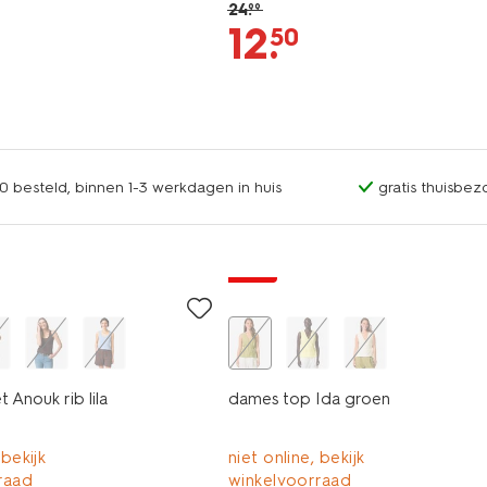
24
.
99
12
.
50
0 besteld, binnen 1-3 werkdagen in huis
gratis thuisbez
sale
 Anouk rib lila
dames top Ida groen
 bekijk
niet online, bekijk
raad
winkelvoorraad