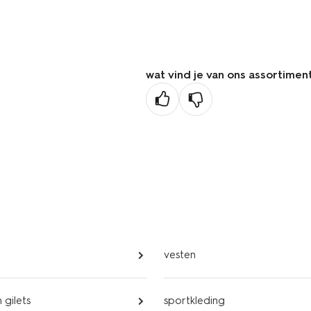
de
vorige
pagina
wat vind je van ons assortimen
vesten
 gilets
sportkleding