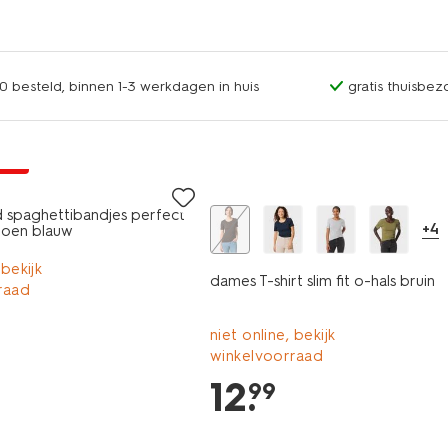
0 besteld, binnen 1-3 werkdagen in huis
gratis thuisbez
jsd
essential
spaghettibandjes perfect
+4
toen blauw
 bekijk
dames T-shirt slim fit o-hals bruin
raad
niet online, bekijk
winkelvoorraad
12
.
99