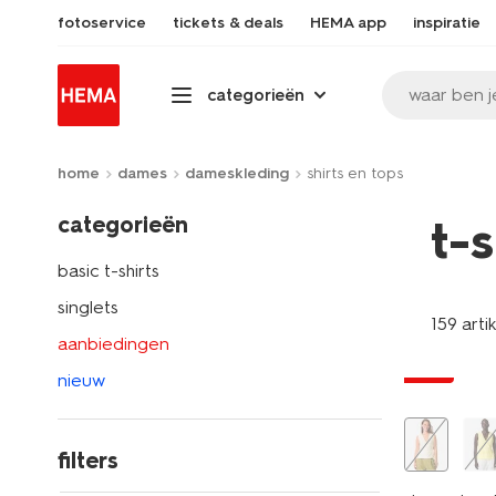
fotoservice
tickets & deals
HEMA app
inspiratie
waar ben j
categorieën
home
dames
dameskleding
shirts en tops
categorieën
t-
basic t-shirts
singlets
159 arti
aanbiedingen
sale
nieuw
filters