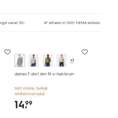
orgd vanaf 30.-
afhalen in 500+ HEMA winkels
essential
+1
dames T-shirt slim fit o-hals bruin
niet online, bekijk
winkelvoorraad
14
.
99