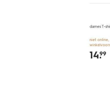
essential
dames T-shir
niet online,
winkelvoor
14
.
99