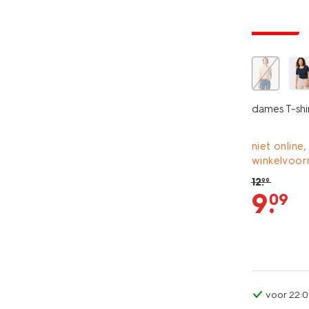
essential
korting
dames T-shir
niet online,
winkelvoor
12
.
99
9
.
09
voor 22:0