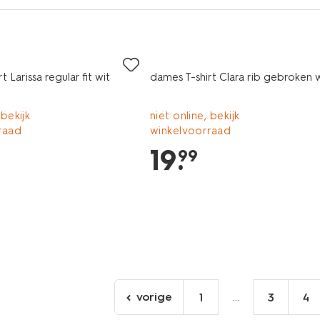
t Larissa regular fit wit
dames T-shirt Clara rib gebroken w
 bekijk
niet online, bekijk
raad
winkelvoorraad
19
.
99
vorige
...
1
3
4
ga
naar