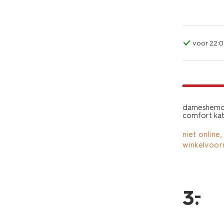
voor 22:0
laag gepri
dameshemd 
comfort ka
niet online,
winkelvoor
–
3
.