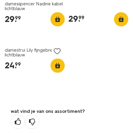
damesspencer Nadine kabel
lichtblauw
29
.
29
.
99
99
nieuw
damestrui Lily fijngebreid
lichtblauw
24
.
99
wat vind je van ons assortiment?