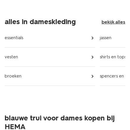
alles in dameskleding
bekijk alles
essentials
jassen
vesten
shirts en tops
broeken
spencers en gil
blauwe trui voor dames kopen bij
HEMA