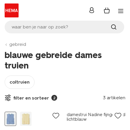
inloggen
waar ben je naar op zoek?
gebreid
blauwe gebreide dames
truien
coltruien
3 artikelen
filter en sorteer
2
nieuw
nieuw
damestrui Nadine fijngebreid
lichtblauw