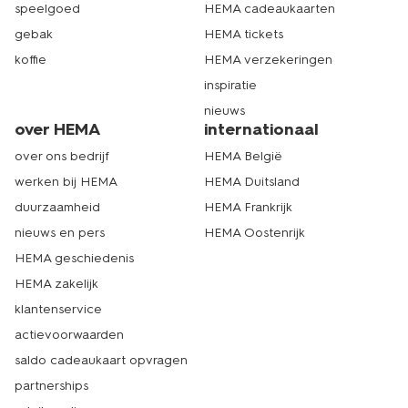
speelgoed
HEMA cadeaukaarten
gebak
HEMA tickets
koffie
HEMA verzekeringen
inspiratie
nieuws
over HEMA
internationaal
over ons bedrijf
HEMA België
werken bij HEMA
HEMA Duitsland
duurzaamheid
HEMA Frankrijk
nieuws en pers
HEMA Oostenrijk
HEMA geschiedenis
HEMA zakelijk
klantenservice
actievoorwaarden
saldo cadeaukaart opvragen
partnerships