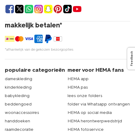
Bestel alle items gemakkelijk online via hema.nl. Binnen
een paar klikken is je bestelling al geplaatst. Wij zorgen
ervoor dat jouw kleding zo snel mogelijk bij je thuis wordt
bezorgd. Wil je onze collectie blauwe damestruien
makkelijk betalen*
graag in het echt zien en de stoffen door je handen
laten glijden? HEMA heeft meer dan 500 winkels in
Nederland. Er zit dus altijd een HEMA-winkel bij jou in de
buurt. Zien we je snel? Echt HEMA.
*afhankelijk van de gekozen bezorgopties
Feedback
populaire categorieën
meer voor HEMA fans
dameskleding
HEMA app
kinderkleding
HEMA pas
babykleding
lees onze folders
beddengoed
folder via Whatsapp ontvangen
woonaccessoires
HEMA op social media
handdoeken
HEMA herontwerpwedstrijd
raamdecoratie
HEMA fotoservice