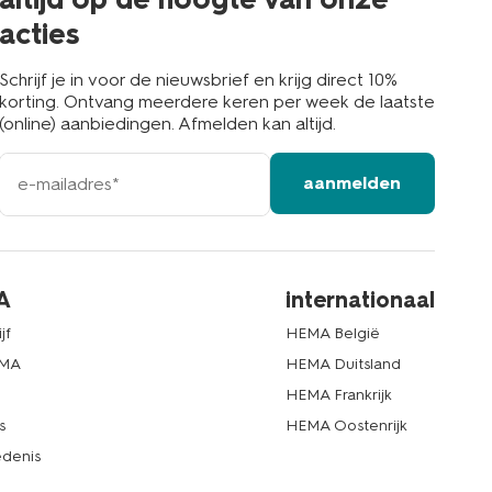
acties
Schrijf je in voor de nieuwsbrief en krijg direct 10%
korting. Ontvang meerdere keren per week de laatste
(online) aanbiedingen. Afmelden kan altijd.
e-
aanmelden
mailadres
A
internationaal
jf
HEMA België
EMA
HEMA Duitsland
d
HEMA Frankrijk
s
HEMA Oostenrijk
denis