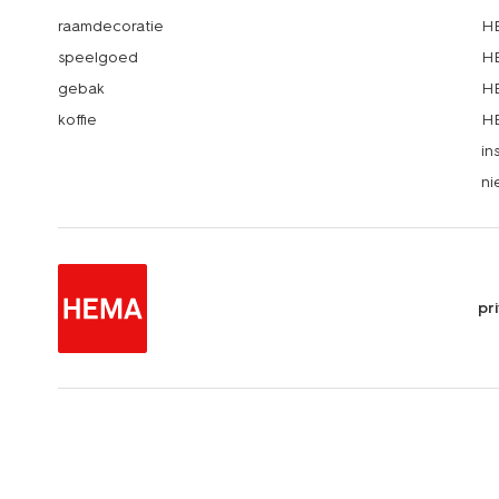
raamdecoratie
HE
speelgoed
HE
gebak
HE
koffie
HE
in
ni
pr