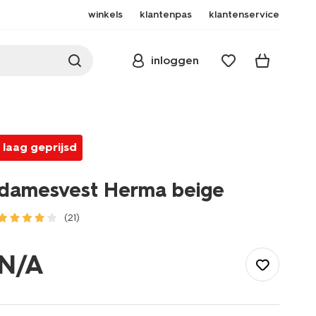
winkels
klantenpas
klantenservice
inloggen
laag geprijsd
damesvest Herma beige
(21)
/dames/dameskleding/vesten/damesvest-
herma-
N/A
-
beige-
36205020BEIGE.html