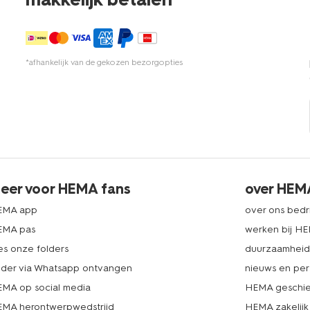
*afhankelijk van de gekozen bezorgopties
eer voor HEMA fans
over HEM
EMA app
over ons bedri
EMA pas
werken bij H
es onze folders
duurzaamhei
lder via Whatsapp ontvangen
nieuws en per
MA op social media
HEMA geschie
MA herontwerpwedstrijd
HEMA zakelijk