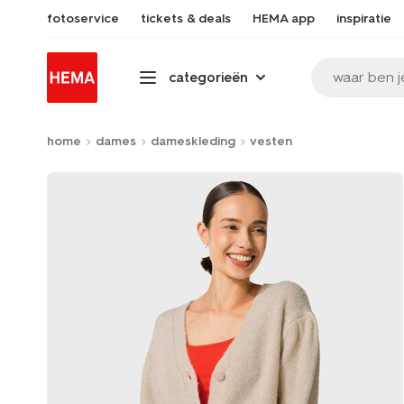
fotoservice
tickets & deals
HEMA app
inspiratie
waar ben j
categorieën
home
dames
dameskleding
vesten