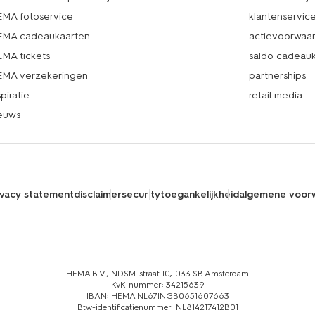
MA fotoservice
klantenservic
MA cadeaukaarten
actievoorwaa
MA tickets
saldo cadeau
MA verzekeringen
partnerships
spiratie
retail media
euws
ivacy statement
disclaimer
security
toegankelijkheid
algemene voor
HEMA B.V., NDSM-straat 10,1033 SB Amsterdam
KvK-nummer: 34215639
IBAN: HEMA NL67INGB0651607663
Btw-identificatienummer: NL814217412B01