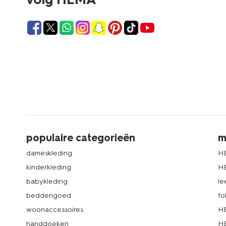
populaire categorieën
m
dameskleding
H
kinderkleding
H
babykleding
le
beddengoed
fo
woonaccessoires
HE
handdoeken
HE