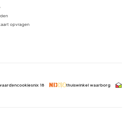
e
rden
kaart opvragen
waarden
cookies
nix 18
thuiswinkel waarborg