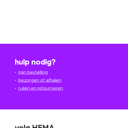
hulp nodig?
mijn bestelling
bezorgen of afhalen
ruilen en retourneren
volg HEMA