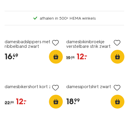
afhalen in 500+ HEMA winkels
korting
damesbadslippers met
damesbikinibroekje
ribbelband zwart
verstelbare strik zwart
16
.
12
.
–
49
19
.
99
sale
damesbikershort kort zwart
damessportshirt zwart
12
.
18
.
–
99
22
.
99