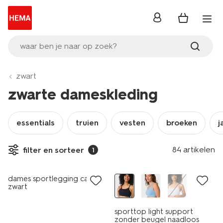
inloggen
waar ben je naar op zoek?
zwart
zwarte dameskleding
essentials
truien
vesten
broeken
j
84 artikelen
filter en sorteer
1
sale
dames sportlegging capri
zwart
sporttop light support
zonder beugel naadloos