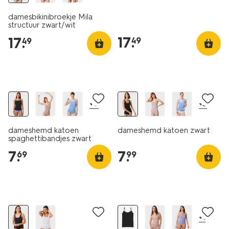
damesbikinibroekje Mila
structuur zwart/wit
17
.
17
.
49
49
2 voor 9.99
2 voor 9.99
+6
+3
dameshemd katoen
dameshemd katoen zwart
spaghettibandjes zwart
7
.
7
.
69
99
30% korting
30% korting
+1