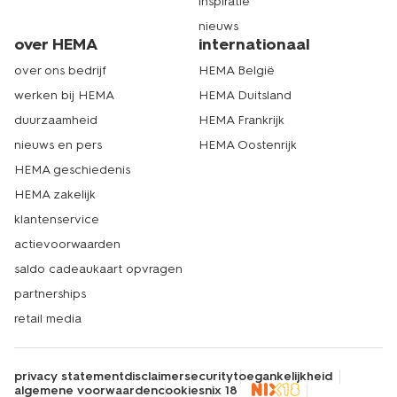
inspiratie
nieuws
over HEMA
internationaal
over ons bedrijf
HEMA België
werken bij HEMA
HEMA Duitsland
duurzaamheid
HEMA Frankrijk
nieuws en pers
HEMA Oostenrijk
HEMA geschiedenis
HEMA zakelijk
klantenservice
actievoorwaarden
saldo cadeaukaart opvragen
partnerships
retail media
privacy statement
disclaimer
security
toegankelijkheid
algemene voorwaarden
cookies
nix 18