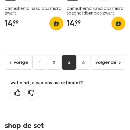
dameshemd naadloos micro
dameshemd naadloos micro
zwart
spaghettibandjes zwart
14
.
14
.
99
99
vorige
3
volgende
1
2
4
ga
volgende
naar
pagina
de
wat vind je van ons assortiment?
vorige
pagina
shop de set