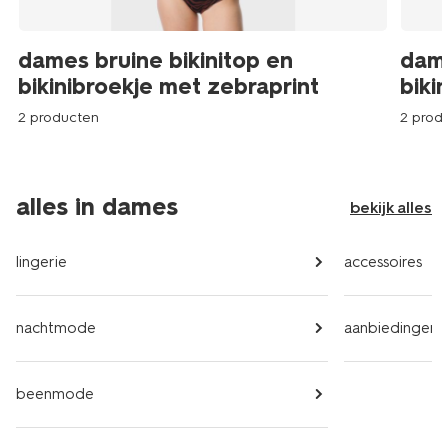
dames bruine bikinitop en
dame
bikinibroekje met zebraprint
biki
2 producten
2 prod
alles in dames
bekijk alles
lingerie
accessoires
nachtmode
aanbiedingen
beenmode