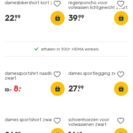
damesbikershort kort zwart
regenponcho voor
volwassen lichtgewicht zwart
22
.
39
.
99
99
afhalen in 500+ HEMA winkels
sale
damessportshirt naadloos
dames sportlegging zwart
zwart
8
.
27
.
–
99
10
.
–
dames sportshort zwart
schoenhoezen voor
volwassenen zwart