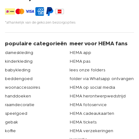
*afhankelijk van de gekozen bezorgopties
populaire categorieën
meer voor HEMA fans
dameskleding
HEMA app
kinderkleding
HEMA pas
babykleding
lees onze folders
beddengoed
folder via Whatsapp ontvangen
woonaccessoires
HEMA op social media
handdoeken
HEMA herontwerpwedstrijd
raamdecoratie
HEMA fotoservice
speelgoed
HEMA cadeaukaarten
gebak
HEMA tickets
koffie
HEMA verzekeringen