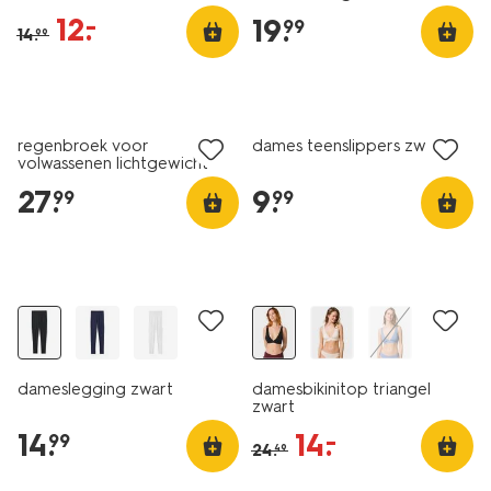
zwart
12
.
–
19
.
99
14
.
99
regenbroek voor
dames teenslippers zwart
volwassenen lichtgewicht
zwart
27
.
9
.
99
99
essential
2 voor 24.99
korting
dameslegging zwart
damesbikinitop triangel
zwart
14
.
14
.
–
99
24
.
49