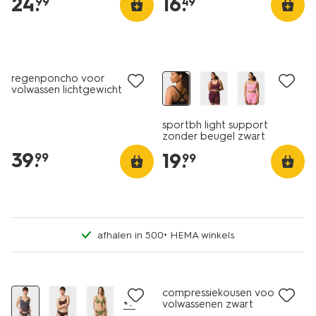
24
.
16
.
99
49
regenponcho voor
volwassen lichtgewicht
waterdicht zwart
sportbh light support
zonder beugel zwart
39
.
19
.
99
99
afhalen in 500+ HEMA winkels
compressiekousen voor
+7
volwassenen zwart