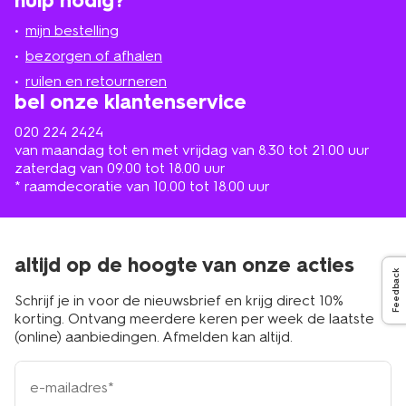
hulp nodig?
winkel
bij
jou
mijn bestelling
in
de
bezorgen of afhalen
buurt
ruilen en retourneren
bel onze klantenservice
020 224 2424
van maandag tot en met vrijdag van 8.30 tot 21.00 uur
zaterdag van 09.00 tot 18.00 uur
* raamdecoratie van 10.00 tot 18.00 uur
altijd op de hoogte van onze acties
Feedback
Schrijf je in voor de nieuwsbrief en krijg direct 10%
korting. Ontvang meerdere keren per week de laatste
(online) aanbiedingen. Afmelden kan altijd.
e-
mailadres