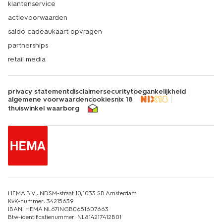
klantenservice
actievoorwaarden
saldo cadeaukaart opvragen
partnerships
retail media
privacy statement
disclaimer
security
toegankelijkheid
algemene voorwaarden
cookies
nix 18
thuiswinkel waarborg
HEMA B.V., NDSM-straat 10,1033 SB Amsterdam
KvK-nummer: 34215639
IBAN: HEMA NL67INGB0651607663
Btw-identificatienummer: NL814217412B01