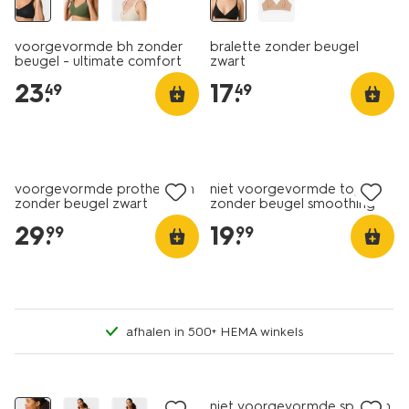
voorgevormde bh zonder
bralette zonder beugel
beugel - ultimate comfort
zwart
zwart
23
.
17
.
49
49
voorgevormde prothese bh
niet voorgevormde top
zonder beugel zwart
zonder beugel smoothing
zwart
29
.
19
.
99
99
afhalen in 500+ HEMA winkels
niet voorgevormde sportbh