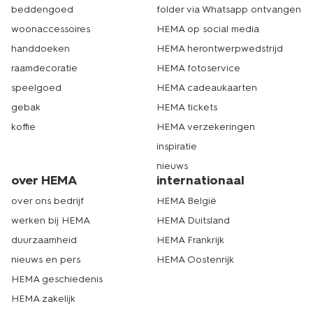
beddengoed
folder via Whatsapp ontvangen
woonaccessoires
HEMA op social media
handdoeken
HEMA herontwerpwedstrijd
raamdecoratie
HEMA fotoservice
speelgoed
HEMA cadeaukaarten
gebak
HEMA tickets
koffie
HEMA verzekeringen
inspiratie
nieuws
over HEMA
internationaal
over ons bedrijf
HEMA België
werken bij HEMA
HEMA Duitsland
duurzaamheid
HEMA Frankrijk
nieuws en pers
HEMA Oostenrijk
HEMA geschiedenis
HEMA zakelijk