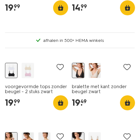
zwart
19
.
14
.
99
99
afhalen in 500+ HEMA winkels
2 stuks
voorgevormde tops zonder
bralette met kant zonder
beugel - 2 stuks zwart
beugel zwart
19
.
19
.
99
49