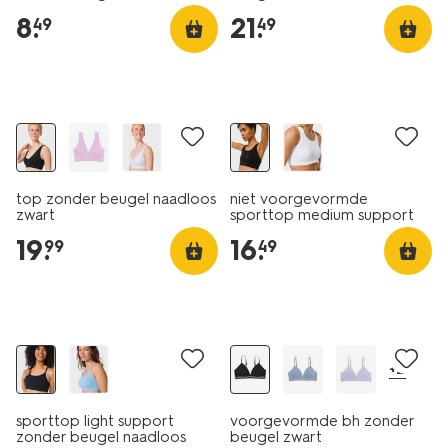
zwart
8
.
21
.
49
49
30% korting
top zonder beugel naadloos
niet voorgevormde
zwart
sporttop medium support
zonder beugel naadloos
19
.
16
.
99
49
zwart
+2
sporttop light support
voorgevormde bh zonder
zonder beugel naadloos
beugel zwart