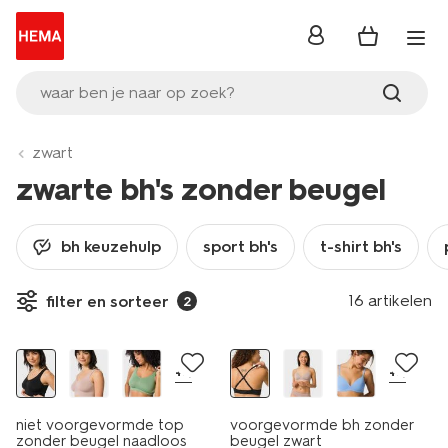
inloggen
waar ben je naar op zoek?
zwart
zwarte bh's zonder beugel
bh keuzehulp
sport bh's
t-shirt bh's
16 artikelen
filter en sorteer
2
30% korting
+4
+4
niet voorgevormde top
voorgevormde bh zonder
zonder beugel naadloos
beugel zwart