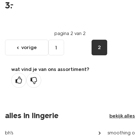
3
.
–
pagina 2 van 2
vorige
2
1
ga
naar
de
wat vind je van ons assortiment?
vorige
pagina
alles in lingerie
bekijk alles
bh's
smoothing on