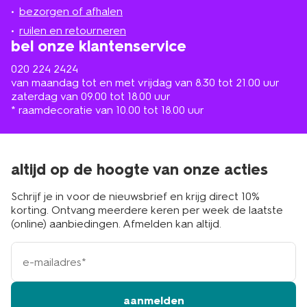
de
bezorgen of afhalen
buurt
ruilen en retourneren
bel onze klantenservice
020 224 2424
van maandag tot en met vrijdag van 8.30 tot 21.00 uur
zaterdag van 09.00 tot 18.00 uur
* raamdecoratie van 10.00 tot 18.00 uur
altijd op de hoogte van onze acties
Schrijf je in voor de nieuwsbrief en krijg direct 10%
korting. Ontvang meerdere keren per week de laatste
(online) aanbiedingen. Afmelden kan altijd.
e-
mailadres
aanmelden