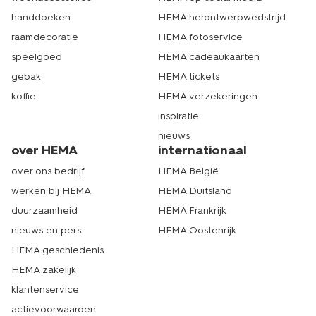
handdoeken
HEMA herontwerpwedstrijd
raamdecoratie
HEMA fotoservice
speelgoed
HEMA cadeaukaarten
gebak
HEMA tickets
koffie
HEMA verzekeringen
inspiratie
nieuws
over HEMA
internationaal
over ons bedrijf
HEMA België
werken bij HEMA
HEMA Duitsland
duurzaamheid
HEMA Frankrijk
nieuws en pers
HEMA Oostenrijk
HEMA geschiedenis
HEMA zakelijk
klantenservice
actievoorwaarden