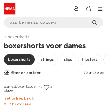
inloggen
waar ben je naar op zoek?
boxershorts
boxershorts voor dames
boxershorts
strings
slips
hipsters
2 stuks
25 artikelen
filter en sorteer
laag geprijsd
damesboxer katoen - 2 stuks
blauw
niet online, bekijk
winkelvoorraad