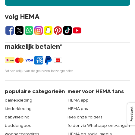
volg HEMA
makkelijk betalen*
*afhankelijk van de gekozen bezorgopties
populaire categorieën
meer voor HEMA fans
dameskleding
HEMA app
kinderkleding
HEMA pas
Feedback
babykleding
lees onze folders
beddengoed
folder via Whatsapp ontvangen
woonaccessoires
HEMA op social media