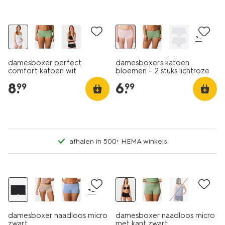
2 stuks
+1
damesboxer perfect
damesboxers katoen
comfort katoen wit
bloemen - 2 stuks lichtroze
8
.
6
.
99
99
afhalen in 500+ HEMA winkels
30% korting
3+1 gratis
+2
damesboxer naadloos micro
damesboxer naadloos micro
zwart
met kant zwart