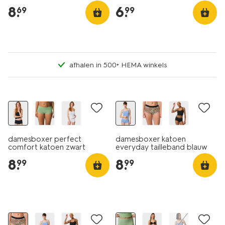
8
.
6
.
69
99
afhalen in 500+ HEMA winkels
3+1 gratis
damesboxer perfect
damesboxer katoen
comfort katoen zwart
everyday tailleband blauw
8
.
8
.
99
99
3+1 gratis
3+1 gratis