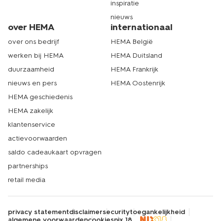
inspiratie
nieuws
over HEMA
internationaal
over ons bedrijf
HEMA België
werken bij HEMA
HEMA Duitsland
duurzaamheid
HEMA Frankrijk
nieuws en pers
HEMA Oostenrijk
HEMA geschiedenis
HEMA zakelijk
klantenservice
actievoorwaarden
saldo cadeaukaart opvragen
partnerships
retail media
privacy statement
disclaimer
security
toegankelijkheid
algemene voorwaarden
cookies
nix 18