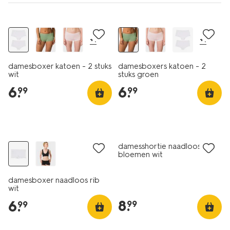
2 stuks
2 stuks
+1
+1
damesboxer katoen - 2 stuks
damesboxers katoen - 2
wit
stuks groen
6
.
6
.
99
99
30% korting
3+1 gratis
damesshortie naadloos rib
bloemen wit
damesboxer naadloos rib
wit
8
.
6
.
99
99