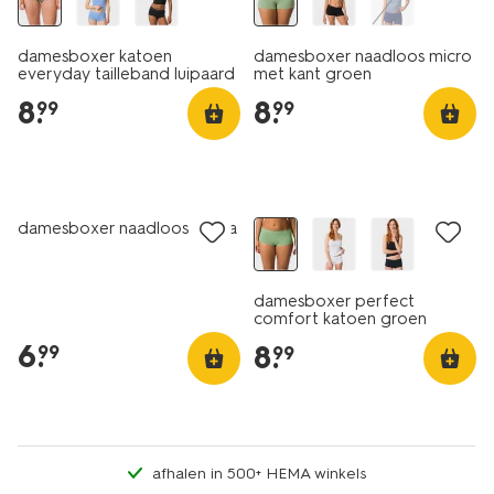
damesboxer katoen
damesboxer naadloos micro
everyday tailleband luipaard
met kant groen
naturel
8
.
8
.
99
99
30% korting
damesboxer naadloos rib lila
damesboxer perfect
comfort katoen groen
6
.
8
.
99
99
afhalen in 500+ HEMA winkels