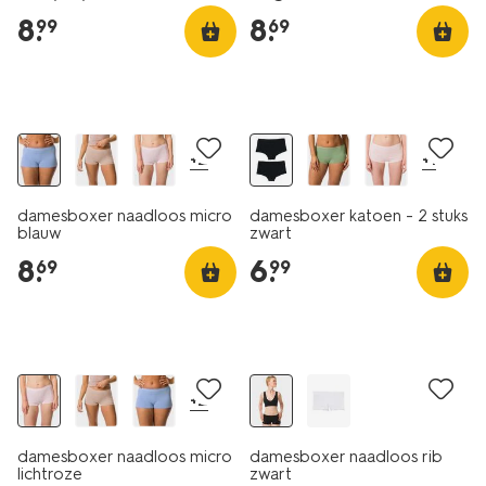
8
.
8
.
99
69
30% korting
2 stuks
+2
+1
damesboxer naadloos micro
damesboxer katoen - 2 stuks
blauw
zwart
8
.
6
.
69
99
30% korting
+2
damesboxer naadloos micro
damesboxer naadloos rib
lichtroze
zwart