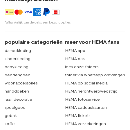
bestel je boxershort voor dames via
hema.nl
*afhankelijk van de gekozen bezorgopties
Naast boxershorts kun je natuurlijk nog veel meer
handige dameskleding kopen bij HEMA. Van
bikini's en
badpakken
tot pyjama's. Je vindt het allemaal in ons
populaire categorieën
meer voor HEMA fans
ruime assortiment. Bestellen gaat eenvoudig online. Je
dameskleding
HEMA app
vult je winkelmandje, rekent af en voordat je het weet
staat de bezorger al bij jou op de stoep. Kom je liever
kinderkleding
HEMA pas
langs in een van onze filialen? Ook dat is mogelijk. Onze
babykleding
lees onze folders
deuren staan altijd voor je open! Echt HEMA.
beddengoed
folder via Whatsapp ontvangen
woonaccessoires
HEMA op social media
handdoeken
HEMA herontwerpwedstrijd
raamdecoratie
HEMA fotoservice
speelgoed
HEMA cadeaukaarten
gebak
HEMA tickets
koffie
HEMA verzekeringen