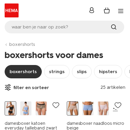
inloggen
waar ben je naar op zoek?
boxershorts
boxershorts voor dames
boxershorts
strings
slips
hipsters
25 artikelen
filter en sorteer
3+1 gratis
30% korting
+2
damesboxer katoen
damesboxer naadloos micro
everyday tailleband zwart
beige