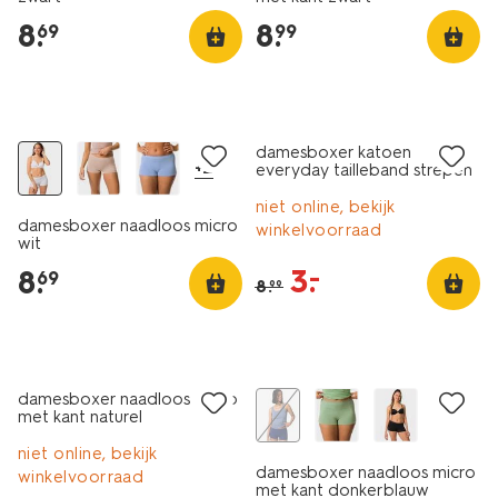
8
.
8
.
69
99
30% korting
sale
damesboxer katoen
+2
everyday tailleband strepen
roze
niet online, bekijk
damesboxer naadloos micro
winkelvoorraad
wit
3
.
–
8
.
69
8
.
99
sale
sale
damesboxer naadloos micro
met kant naturel
niet online, bekijk
damesboxer naadloos micro
winkelvoorraad
met kant donkerblauw