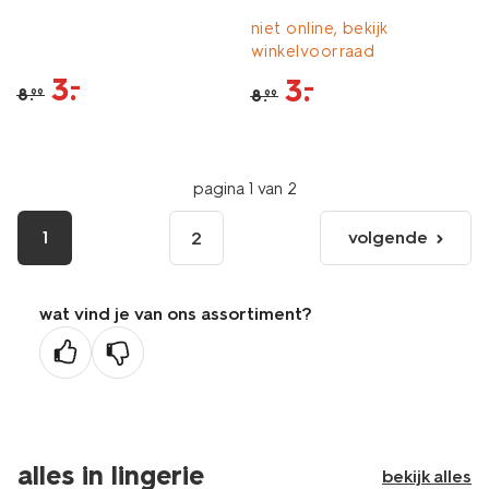
niet online, bekijk
winkelvoorraad
3
.
–
3
.
–
8
.
8
.
99
99
pagina 1 van 2
1
volgende
2
volgende
pagina
wat vind je van ons assortiment?
alles in lingerie
bekijk alles