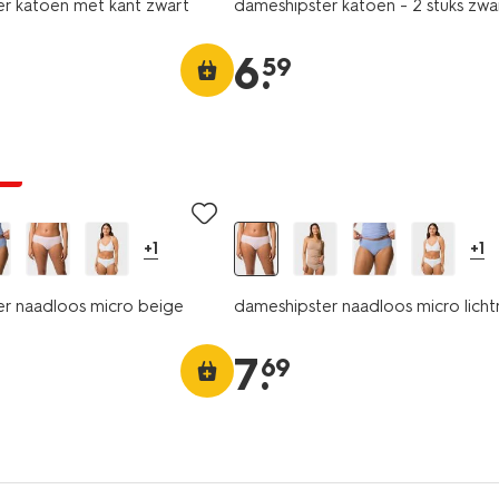
r katoen met kant zwart
dameshipster katoen - 2 stuks zwa
6
.
59
ng
+1
+1
r naadloos micro beige
dameshipster naadloos micro licht
7
.
69