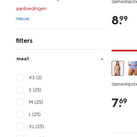
dameshipste
aanbiedingen
8
.
99
nieuw
filters
30% korti
maat
XS
(2)
dameshipste
S
(25)
7
.
69
M
(25)
L
(25)
XL
(25)