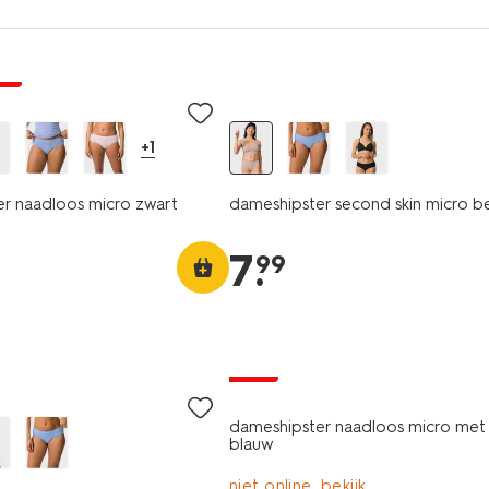
ng
+1
r naadloos micro zwart
dameshipster second skin micro b
7
.
99
sale
dameshipster naadloos micro met
blauw
niet online, bekijk