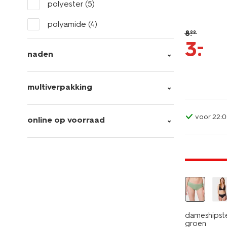
polyester
(5)
polyamide
(4)
8
.
99
–
3
.
naden
multiverpakking
voor 22:0
online op voorraad
3+1 gratis
dameshipste
groen