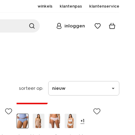
winkels
klantenpas
klantenservice
inloggen
sorteer op:
nieuw
30% korting
+1