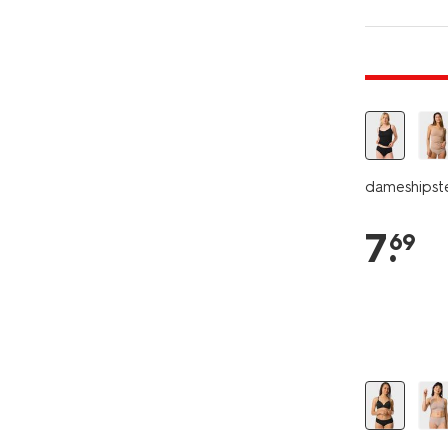
30% korti
dameshipste
7
.
69