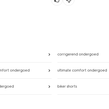
corrigerend ondergoed
omfort ondergoed
ultimate comfort ondergoed
dergoed
biker shorts