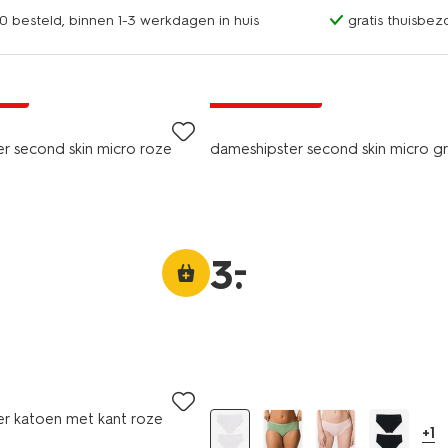
0 besteld, binnen 1-3 werkdagen in huis
gratis thuisbez
jsd
laag geprijsd
r second skin micro roze
dameshipster second skin micro g
–
3
.
2 stuks
r katoen met kant roze
+1