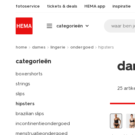
fotoservice
tickets & deals
HEMA app
inspiratie
waar ben j
categorieën
home
dames
lingerie
ondergoed
hipsters
categorieën
da
boxershorts
strings
25 artik
slips
3+1 gratis
hipsters
brazilian slips
incontinentieondergoed
menstruatieondergoed