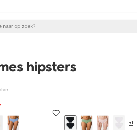
e naar op zoek?
mes hipsters
elen
2 stuks
+1