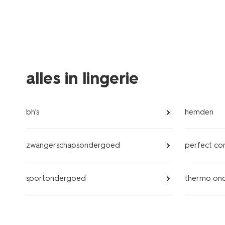
alles in lingerie
bh's
hemden
zwangerschapsondergoed
perfect c
sportondergoed
thermo on