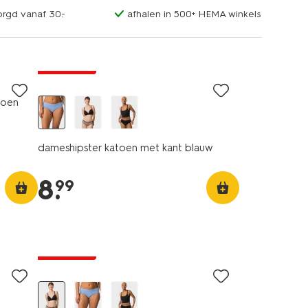
orgd vanaf 30.-
afhalen in 500+ HEMA winkels
3+1 gratis
roen
dameshipster katoen met kant blauw
8
.
99
3+1 gratis