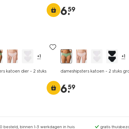
6
.
59
2 stuks
+1
+1
rs katoen dier - 2 stuks
dameshipsters katoen - 2 stuks gr
6
.
59
0 besteld, binnen 1-3 werkdagen in huis
gratis thuisbez