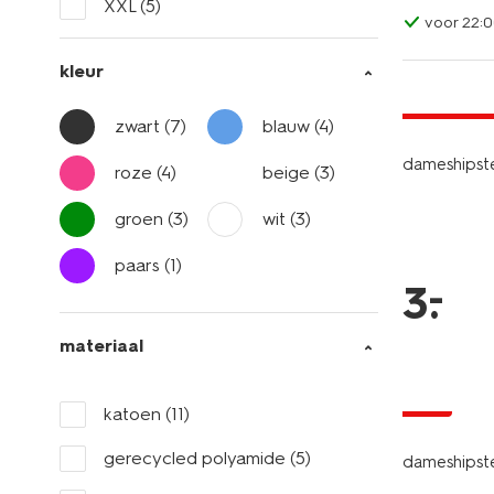
XXL
(5)
voor 22:0
kleur
laag gepri
zwart
(7)
blauw
(4)
dameshipste
roze
(4)
beige
(3)
groen
(3)
wit
(3)
paars
(1)
–
3
.
materiaal
sale
katoen
(11)
gerecycled polyamide
(5)
dameshipste