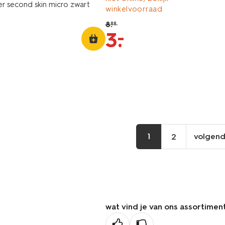
r second skin micro zwart
winkelvoorraad
8
.
99
–
3
.
1
volgen
2
vo
pa
wat vind je van ons assortimen