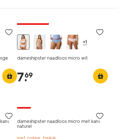
30% korting
+1
eige
dameshipster naadloos micro wit
7
.
69
sale
 kant
dameshipster naadloos micro met kant
naturel
niet online, bekijk