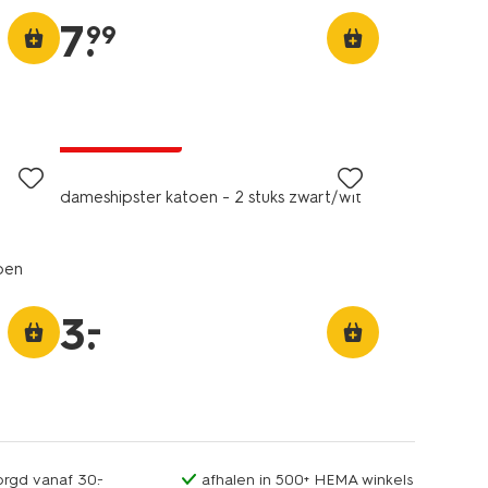
7
.
99
2 stuks
laag geprijsd
dameshipster katoen - 2 stuks zwart/wit
oen
–
3
.
orgd vanaf 30.-
afhalen in 500+ HEMA winkels