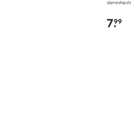
dameshipste
7
.
99