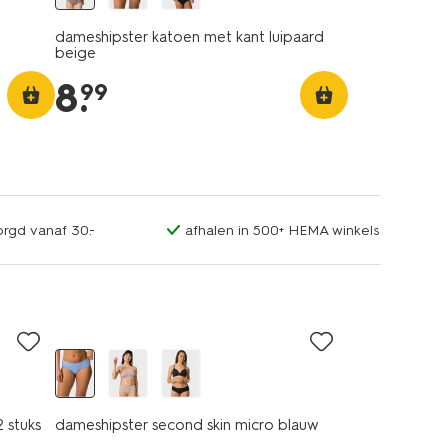
dameshipster katoen met kant luipaard
beige
8
.
99
orgd vanaf 30.-
afhalen in 500+ HEMA winkels
 stuks
dameshipster second skin micro blauw