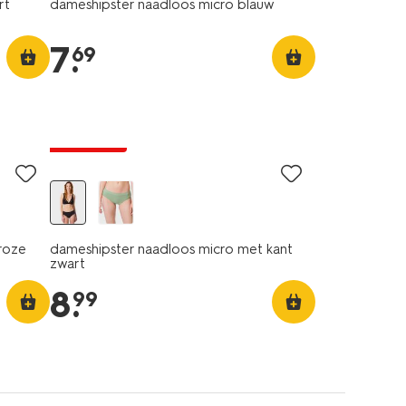
rt
dameshipster naadloos micro blauw
7
.
69
3+1 gratis
roze
dameshipster naadloos micro met kant
zwart
8
.
99