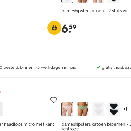
dameshipster katoen - 2 stuks wit
6
.
59
0 besteld, binnen 1-3 werkdagen in huis
gratis thuisbez
2 stuks
+1
r naadloos micro met kant
dameshipsters katoen bloemen - 2
lichtroze