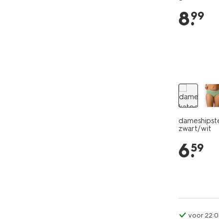
8
.
99
2 stuks
dameshipste
zwart/wit
6
.
59
voor 22:0