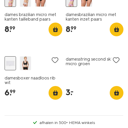
dames brazilian micro met
damesbrazilian micro met
kanten tailleband paars
kanten inzet paars
8
.
8
.
99
99
30% korting
laag geprijsd
damesstring second skin
micro groen
damesboxer naadloos rib
wit
3
.
–
6
.
99
afhalen in 500+ HEMA winkels