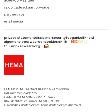
actievoorwaarden
saldo cadeaukaart opvragen
partnerships
retail media
privacy statement
disclaimer
security
toegankelijkheid
algemene voorwaarden
cookies
nix 18
thuiswinkel waarborg
HEMA B.V., NDSM-straat 10,1033 SB Amsterdam
KvK-nummer: 34215639
IBAN: HEMA NL67INGB0651607663
Btw-identificatienummer: NL814217412B01
E-mailadres klantenservice: hemaklantenservice@hema.nl