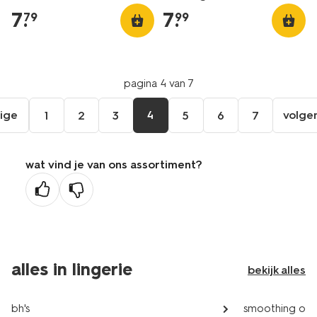
7
.
7
.
79
99
pagina 4 van 7
ige
4
volge
1
2
3
5
6
7
ga
aar
de
wat vind je van ons assortiment?
orige
agina
alles in lingerie
bekijk alles
bh's
smoothing on