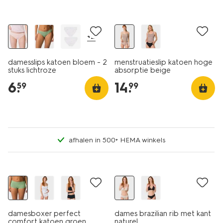
2 stuks
+2
damesslips katoen bloem - 2
menstruatieslip katoen hoge
stuks lichtroze
absorptie beige
6
.
14
.
59
99
afhalen in 500+ HEMA winkels
damesboxer perfect
dames brazilian rib met kant
comfort katoen groen
naturel