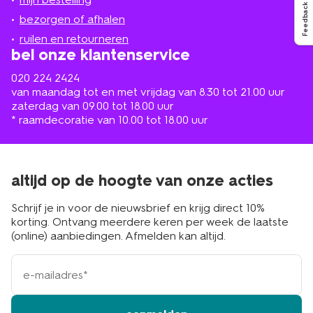
in
Feedback
de
bezorgen of afhalen
buurt
ruilen en retourneren
bel onze klantenservice
020 224 2424
van maandag tot en met vrijdag van 8.30 tot 21.00 uur
zaterdag van 09.00 tot 18.00 uur
* raamdecoratie van 10.00 tot 18.00 uur
altijd op de hoogte van onze acties
Schrijf je in voor de nieuwsbrief en krijg direct 10%
korting. Ontvang meerdere keren per week de laatste
(online) aanbiedingen. Afmelden kan altijd.
e-
mailadres