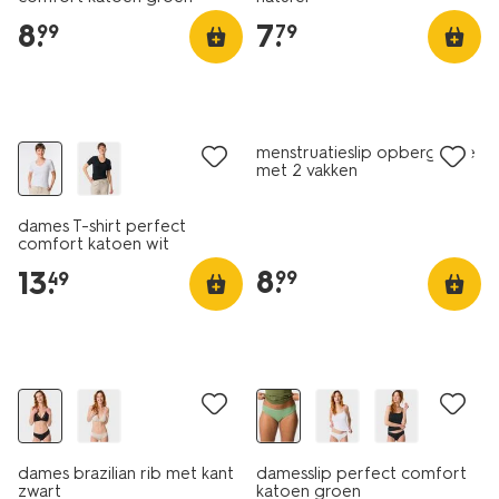
8
.
7
.
99
79
menstruatieslip opbergzakje
met 2 vakken
dames T-shirt perfect
comfort katoen wit
8
.
13
.
99
49
dames brazilian rib met kant
damesslip perfect comfort
zwart
katoen groen