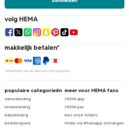
aanmelden
volg HEMA
makkelijk betalen*
*afhankelijk van de gekozen bezorgopties
populaire categorieën
meer voor HEMA fans
dameskleding
HEMA app
kinderkleding
HEMA pas
babykleding
lees onze folders
beddengoed
folder via Whatsapp ontvangen