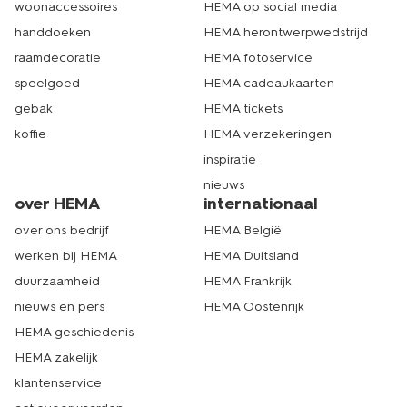
woonaccessoires
HEMA op social media
handdoeken
HEMA herontwerpwedstrijd
raamdecoratie
HEMA fotoservice
speelgoed
HEMA cadeaukaarten
gebak
HEMA tickets
koffie
HEMA verzekeringen
inspiratie
nieuws
over HEMA
internationaal
over ons bedrijf
HEMA België
werken bij HEMA
HEMA Duitsland
duurzaamheid
HEMA Frankrijk
nieuws en pers
HEMA Oostenrijk
HEMA geschiedenis
HEMA zakelijk
klantenservice