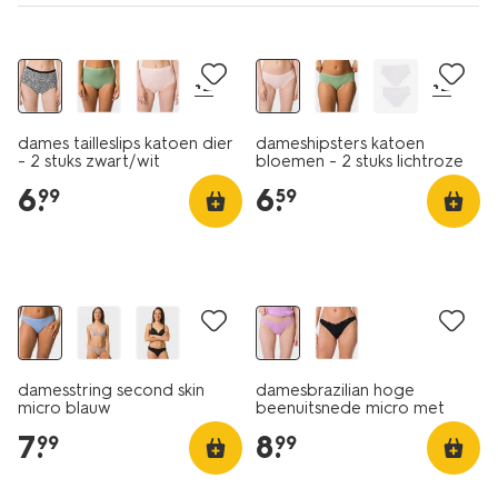
2 stuks
2 stuks
+2
+2
dames tailleslips katoen dier
dameshipsters katoen
- 2 stuks zwart/wit
bloemen - 2 stuks lichtroze
6
.
6
.
99
59
3+1 gratis
damesstring second skin
damesbrazilian hoge
micro blauw
beenuitsnede micro met
kant violet paars
7
.
8
.
99
99