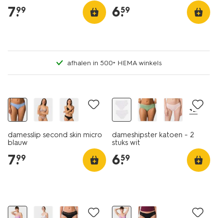
7
.
6
.
99
59
afhalen in 500+ HEMA winkels
2 stuks
+2
damesslip second skin micro
dameshipster katoen - 2
blauw
stuks wit
7
.
6
.
99
59
3+1 gratis
3+1 gratis