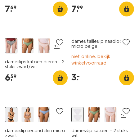
7
.
7
.
69
99
2 stuks
laag geprijsd
dames tailleslip naadloos
+2
micro beige
niet online, bekijk
dameslips katoen dieren - 2
winkelvoorraad
stuks zwart/wit
3
.
–
6
.
59
2 stuks
+2
damesslip second skin micro
damesslip katoen - 2 stuks
zwart
wit