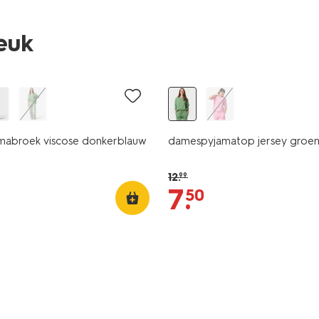
leuk
sale
abroek viscose donkerblauw
damespyjamatop jersey groe
12
.
99
7
.
50