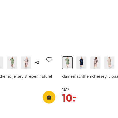
sale
+2
hemd jersey strepen naturel
damesnachthemd jersey luipa
14
.
99
–
10
.