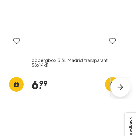
30% korting
alleen online
n
opbergbox 3.5L Madrid transparant
38x14x11
6
.
99
Feedback