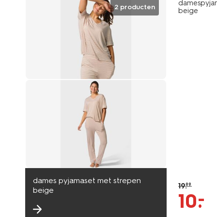
damespyjama
2 producten
beige
dames pyjamaset met strepen
19
.
99
beige
–
10
.