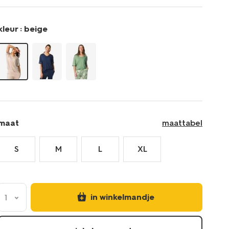
23401670BEIGE.html
kleur :
beige
maat
maattabel
S
M
L
XL
in winkelmandje
1