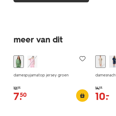
meer van dit
sale
sale
damespyjamatop jersey groen
damesnacht
12
.
14
.
99
99
–
7
.
10
.
50