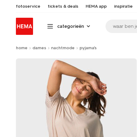
fotoservice
tickets & deals
HEMA app
inspiratie
waar ben j
categorieën
home
dames
nachtmode
pyjama's