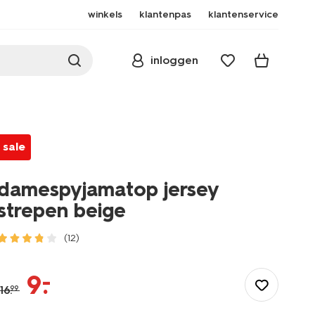
winkels
klantenpas
klantenservice
inloggen
sale
damespyjamatop jersey
strepen beige
(12)
/dames/nachtmode/pyjama/damespyjamatop-
jersey-
–
9
.
strepen-
16
.
99
beige-