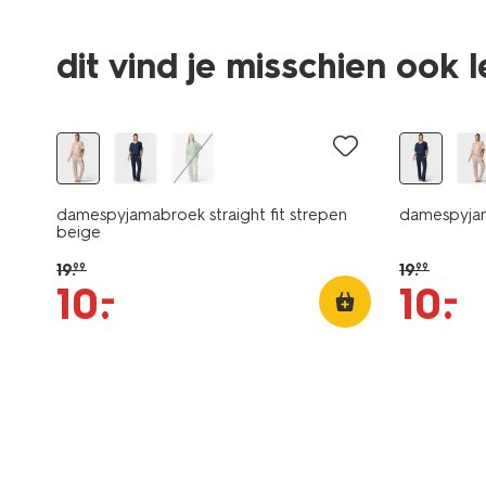
dit vind je misschien ook 
sale
sale
damespyjamabroek straight fit strepen
damespyjam
beige
19
.
19
.
99
99
–
–
10
.
10
.