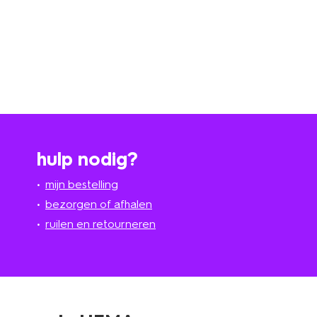
hulp nodig?
mijn bestelling
bezorgen of afhalen
ruilen en retourneren