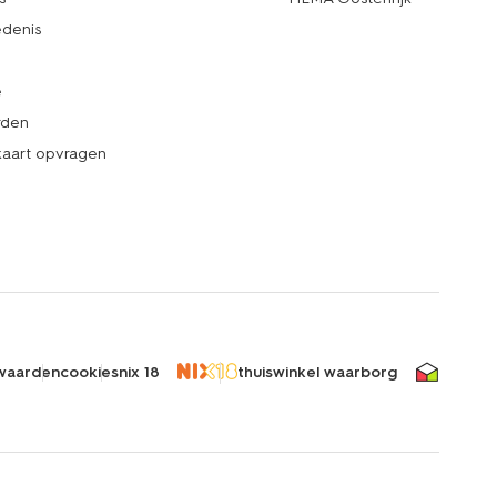
denis
e
rden
kaart opvragen
waarden
cookies
nix 18
thuiswinkel waarborg