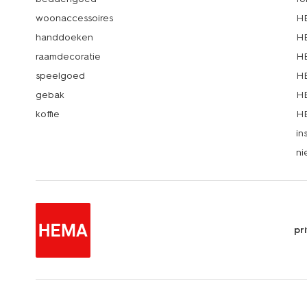
woonaccessoires
HE
handdoeken
HE
raamdecoratie
HE
speelgoed
HE
gebak
HE
koffie
HE
in
ni
pr