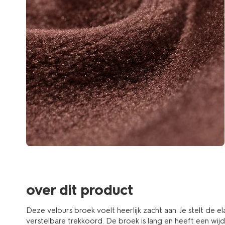
over dit product
Deze velours broek voelt heerlijk zacht aan. Je stelt de el
verstelbare trekkoord. De broek is lang en heeft een wij