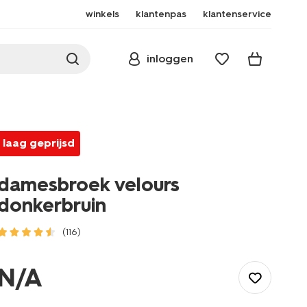
winkels
klantenpas
klantenservice
inloggen
laag geprijsd
damesbroek velours
donkerbruin
(116)
/dames/nachtmode/pyjamabroek/damesbroek-
velours-
N/A
donkerbruin-
23401215DARKBROWN.html