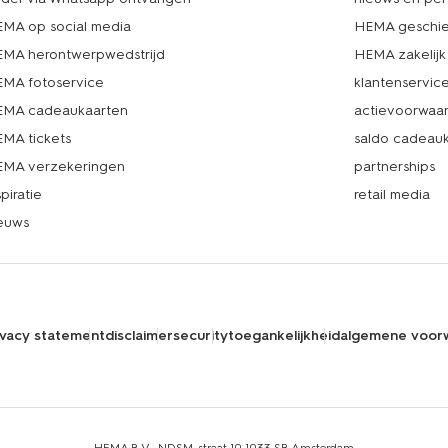
MA op social media
HEMA geschie
MA herontwerpwedstrijd
HEMA zakelijk
MA fotoservice
klantenservic
MA cadeaukaarten
actievoorwaa
MA tickets
saldo cadeau
MA verzekeringen
partnerships
spiratie
retail media
euws
ivacy statement
disclaimer
security
toegankelijkheid
algemene voor
HEMA B.V., NDSM-straat 10,1033 SB Amsterdam