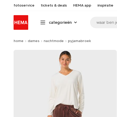
fotoservice
tickets & deals
HEMA app
inspiratie
waar ben j
categorieën
home
dames
nachtmode
pyjamabroek