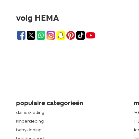
volg HEMA
populaire categorieën
m
dameskleding
H
kinderkleding
H
babykleding
le
beddengoed
fo