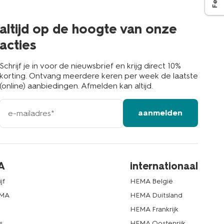
de
buurt
altijd op de hoogte van onze
acties
Schrijf je in voor de nieuwsbrief en krijg direct 10%
korting. Ontvang meerdere keren per week de laatste
(online) aanbiedingen. Afmelden kan altijd.
e-
aanmelden
mailadres
A
internationaal
jf
HEMA België
EMA
HEMA Duitsland
d
HEMA Frankrijk
s
HEMA Oostenrijk