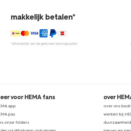
makkelijk betalen*
*afhankelijk van de gekozen bezorgopties
eer voor HEMA fans
over HEM
EMA app
over ons bedri
EMA pas
werken bij H
es onze folders
duurzaamhei
lder via Whatsapp ontvangen
nieuws en per