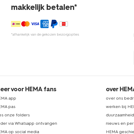
makkelijk betalen*
*afhankelijk van de gekozen bezorgopties
eer voor HEMA fans
over HEM
EMA app
over ons bedri
EMA pas
werken bij H
es onze folders
duurzaamhei
lder via Whatsapp ontvangen
nieuws en per
MA op social media
HEMA geschie