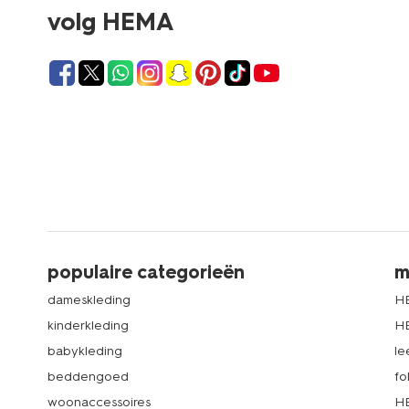
volg HEMA
populaire categorieën
m
dameskleding
H
kinderkleding
H
babykleding
le
beddengoed
fo
woonaccessoires
HE