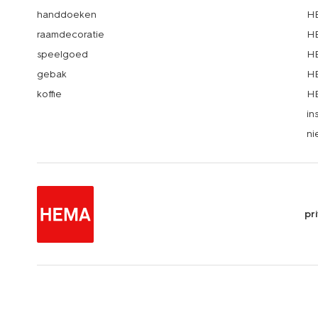
handdoeken
HE
raamdecoratie
HE
speelgoed
HE
gebak
HE
koffie
HE
in
ni
pr