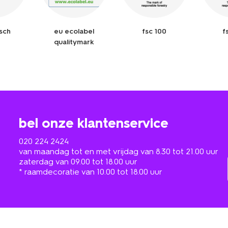
isch
eu ecolabel
fsc 100
f
qualitymark
bel onze klantenservice
020 224 2424
van maandag tot en met vrijdag van 8.30 tot 21.00 uur
zaterdag van 09.00 tot 18.00 uur
* raamdecoratie van 10.00 tot 18.00 uur