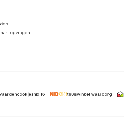
e
rden
kaart opvragen
waarden
cookies
nix 18
thuiswinkel waarborg