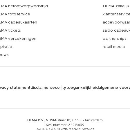
MA herontwerpwedstrijd
HEMA zakelijk
MA fotoservice
klantenservic
MA cadeaukaarten
actievoorwaa
MA tickets
saldo cadeau
MA verzekeringen
partnerships
spiratie
retail media
euws
ivacy statement
disclaimer
security
toegankelijkheid
algemene voor
HEMA B.V., NDSM-straat 10,1033 SB Amsterdam
KvK-nummer: 34215639
IBAN: HEMA NL67INGB0651607663