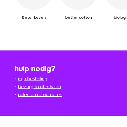
Beter Leven
better cotton
biolog
hulp nodig?
mijn bestelling
bezorgen of afhalen
ruilen en retourneren