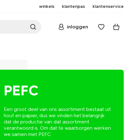
winkels
klantenpas
klantenservice
inloggen
PEFC
Een groot deel van ons assortiment bestaat uit
hout en papier, dus we vinden het belangrijk
dat de productie van dat assortiment
verantwoord is. Om dat te waarborgen werken
we samen met PEFC.