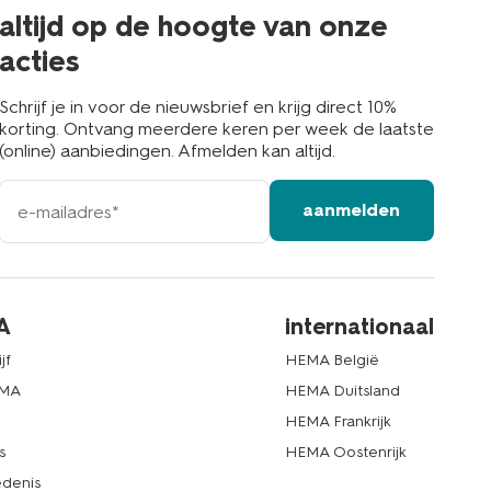
buurt
altijd op de hoogte van onze
acties
Schrijf je in voor de nieuwsbrief en krijg direct 10%
korting. Ontvang meerdere keren per week de laatste
(online) aanbiedingen. Afmelden kan altijd.
e-
aanmelden
mailadres
A
internationaal
jf
HEMA België
EMA
HEMA Duitsland
d
HEMA Frankrijk
s
HEMA Oostenrijk
denis