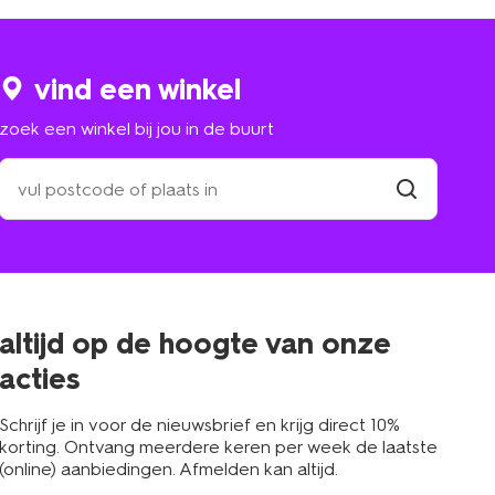
vind een winkel
zoek een winkel bij jou in de buurt
zoek
een
winkel
vind
winkel
bij
jou
in
de
buurt
altijd op de hoogte van onze
acties
Schrijf je in voor de nieuwsbrief en krijg direct 10%
korting. Ontvang meerdere keren per week de laatste
(online) aanbiedingen. Afmelden kan altijd.