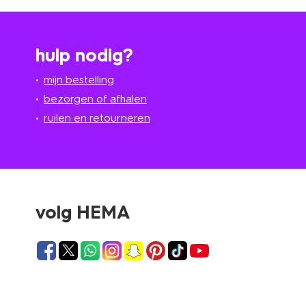
hulp nodig?
mijn bestelling
bezorgen of afhalen
ruilen en retourneren
volg HEMA