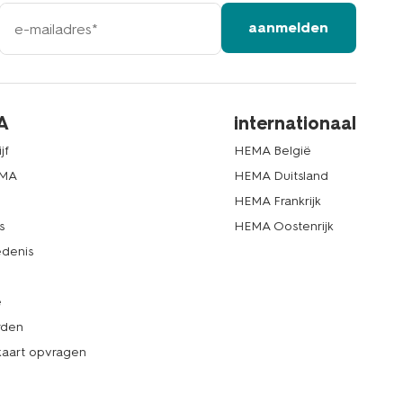
e-
aanmelden
mailadres
A
internationaal
jf
HEMA België
EMA
HEMA Duitsland
d
HEMA Frankrijk
s
HEMA Oostenrijk
denis
e
rden
kaart opvragen