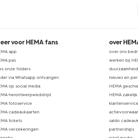
eer voor HEMA fans
over HEM
EMA app
over ons bedri
EMA pas
werken bij H
es onze folders
duurzaamhei
lder via Whatsapp ontvangen
nieuws en per
MA op social media
HEMA geschie
MA herontwerpwedstrijd
HEMA zakelijk
MA fotoservice
klantenservic
MA cadeaukaarten
actievoorwaa
MA tickets
saldo cadeau
MA verzekeringen
partnerships
spiratie
retail media