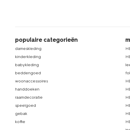
populaire categorieën
m
dameskleding
H
kinderkleding
H
babykleding
le
beddengoed
fo
woonaccessoires
HE
handdoeken
HE
raamdecoratie
HE
speelgoed
HE
gebak
HE
koffie
HE
in