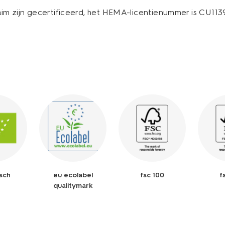
im zijn gecertificeerd, het HEMA-licentienummer is CU113
isch
eu ecolabel
fsc 100
f
qualitymark