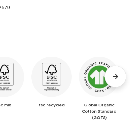
9670.
sc mix
fsc recycled
Global Organic
Gl
Cotton Standard
S
(GOTS)