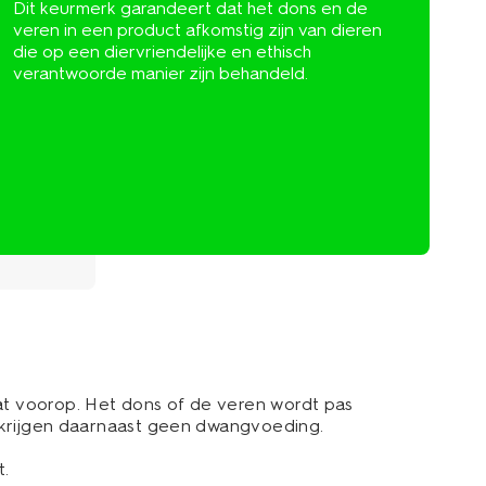
Dit keurmerk garandeert dat het dons en de
veren in een product afkomstig zijn van dieren
die op een diervriendelijke en ethisch
verantwoorde manier zijn behandeld.
aat voorop. Het dons of de veren wordt pas
en krijgen daarnaast geen dwangvoeding.
t.