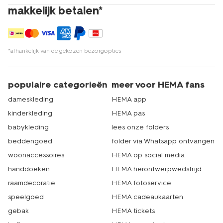
makkelijk betalen*
*afhankelijk van de gekozen bezorgopties
populaire categorieën
meer voor HEMA fans
dameskleding
HEMA app
kinderkleding
HEMA pas
babykleding
lees onze folders
beddengoed
folder via Whatsapp ontvangen
woonaccessoires
HEMA op social media
handdoeken
HEMA herontwerpwedstrijd
raamdecoratie
HEMA fotoservice
speelgoed
HEMA cadeaukaarten
gebak
HEMA tickets