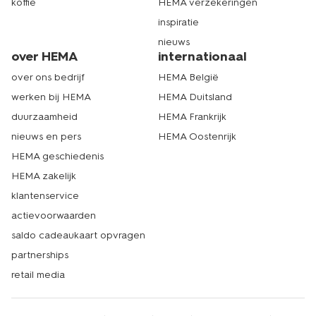
koffie
HEMA verzekeringen
inspiratie
nieuws
over HEMA
internationaal
over ons bedrijf
HEMA België
werken bij HEMA
HEMA Duitsland
duurzaamheid
HEMA Frankrijk
nieuws en pers
HEMA Oostenrijk
HEMA geschiedenis
HEMA zakelijk
klantenservice
actievoorwaarden
saldo cadeaukaart opvragen
partnerships
retail media