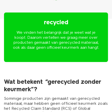
recycled
We vinden het belangrijk dat je weet wat je
koopt. Daarom vertellen we graag meer over
producten gemaakt van gerecycled materiaal,
ook als daar geen officieel keurmerk aan hangt.
Wat betekent “gerecycled zonder
keurmerk”?
Sommige producten zijn gemaakt van gerecycled
materiaal, maar hebben geen officieel keurmerk zoals
het Recycled Claim Standard (RCS) of Global