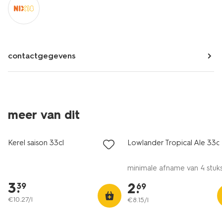
contactgegevens
meer van dit
vegan
vegan
Kerel saison 33cl
Lowlander Tropical Ale 33cl
minimale afname van 4 stuk
3
.
2
.
39
69
€
10
.
27
/l
€
8
.
15
/l