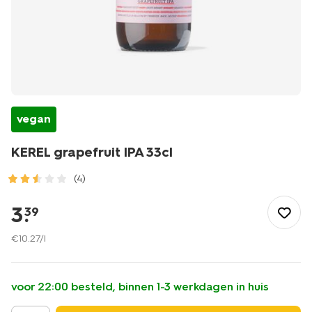
vegan
KEREL grapefruit IPA 33cl
(4)
/eten-
drinken/bier/speciaal-
3
.
39
bieren/kerel-
grapefruit-
€
10
.
27
/l
ipa-
33cl-
17460026.html
voor 22:00 besteld, binnen 1-3 werkdagen in huis