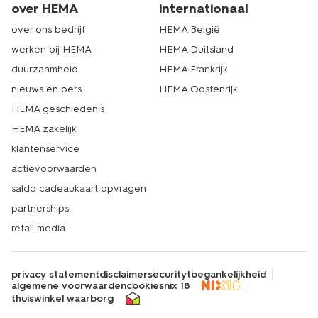
over HEMA
internationaal
over ons bedrijf
HEMA België
werken bij HEMA
HEMA Duitsland
duurzaamheid
HEMA Frankrijk
nieuws en pers
HEMA Oostenrijk
HEMA geschiedenis
HEMA zakelijk
klantenservice
actievoorwaarden
saldo cadeaukaart opvragen
partnerships
retail media
privacy statement
disclaimer
security
toegankelijkheid
algemene voorwaarden
cookies
nix 18
thuiswinkel waarborg