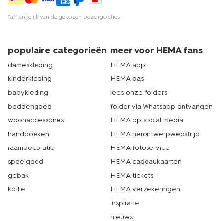
*afhankelijk van de gekozen bezorgopties
populaire categorieën
meer voor HEMA fans
dameskleding
HEMA app
kinderkleding
HEMA pas
babykleding
lees onze folders
beddengoed
folder via Whatsapp ontvangen
woonaccessoires
HEMA op social media
handdoeken
HEMA herontwerpwedstrijd
raamdecoratie
HEMA fotoservice
speelgoed
HEMA cadeaukaarten
gebak
HEMA tickets
koffie
HEMA verzekeringen
inspiratie
nieuws