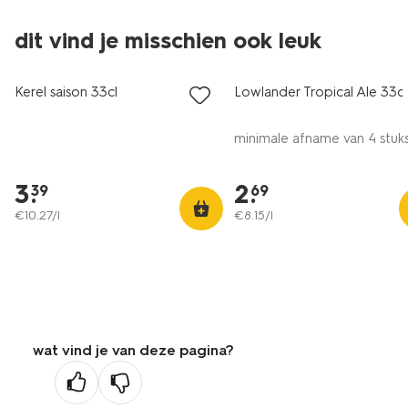
dit vind je misschien ook leuk
vegan
vegan
Kerel saison 33cl
Lowlander Tropical Ale 33cl
minimale afname van 4 stuk
3
.
2
.
39
69
€
10
.
27
/l
€
8
.
15
/l
wat vind je van deze pagina?