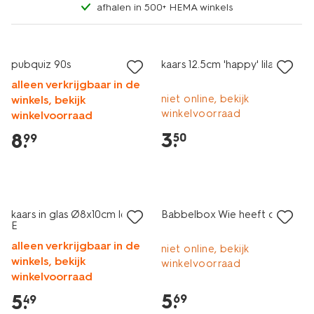
afhalen in 500+ HEMA winkels
laag geprijsd
pubquiz 90s
kaars 12.5cm 'happy' lila
alleen verkrijgbaar in de
niet online, bekijk
winkels, bekijk
winkelvoorraad
winkelvoorraad
3
.
8
.
50
99
kaars in glas Ø8x10cm letter
Babbelbox Wie heeft ooit
E
alleen verkrijgbaar in de
niet online, bekijk
winkels, bekijk
winkelvoorraad
winkelvoorraad
5
.
5
.
69
49