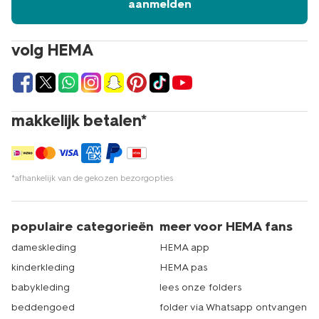
aanmelden
volg HEMA
makkelijk betalen*
*afhankelijk van de gekozen bezorgopties
populaire categorieën
meer voor HEMA fans
dameskleding
HEMA app
kinderkleding
HEMA pas
babykleding
lees onze folders
beddengoed
folder via Whatsapp ontvangen