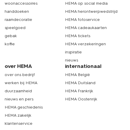
woonaccessoires
HEMA op social media
handdoeken
HEMA herontwerpwedstrijd
raamdecoratie
HEMA fotoservice
speelgoed
HEMA cadeaukaarten
gebak
HEMA tickets
koffie
HEMA verzekeringen
inspiratie
nieuws
over HEMA
internationaal
over ons bedrijf
HEMA België
werken bij HEMA
HEMA Duitsland
duurzaamheid
HEMA Frankrijk
nieuws en pers
HEMA Oostenrijk
HEMA geschiedenis
HEMA zakelijk
klantenservice