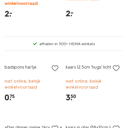
winkelvoorraad
2
.
–
2
.
–
afhalen in 500+ HEMA winkels
laag geprijsd
laag geprijsd
badspons hartje
kaars 12.5cm 'hugs' lichtgeel
niet online, bekijk
niet online, bekijk
winkelvoorraad
winkelvoorraad
0
.
3
.
75
50
after dinner game 'dicide the
kaars in glas Ø8x10cm letter