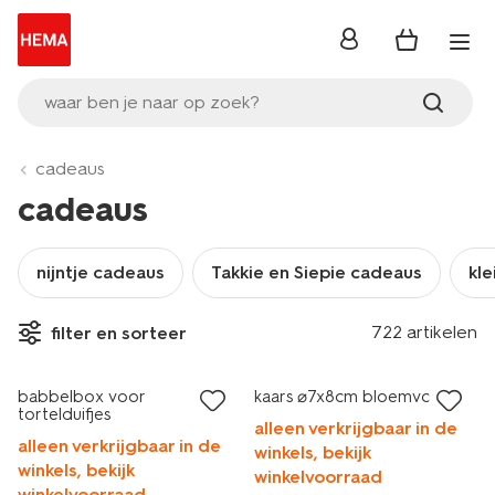
inloggen
waar ben je naar op zoek?
cadeaus
cadeaus
nijntje cadeaus
Takkie en Siepie cadeaus
kle
722 artikelen
filter en sorteer
sale
babbelbox voor
kaars ⌀7x8cm bloemvorm
tortelduifjes
alleen verkrijgbaar in de
alleen verkrijgbaar in de
winkels, bekijk
winkels, bekijk
winkelvoorraad
winkelvoorraad