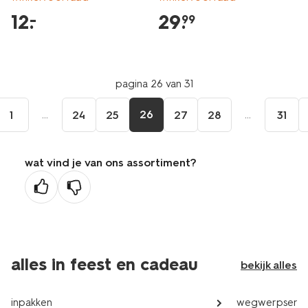
12
.
29
.
–
99
pagina 26 van 31
...
26
...
1
24
25
27
28
31
wat vind je van ons assortiment?
alles in feest en cadeau
bekijk alles
inpakken
wegwerpservi