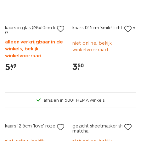
laag geprijsd
kaars in glas Ø8x10cm letter
kaars 12.5cm 'smile' lichtblauw
G
alleen verkrijgbaar in de
niet online, bekijk
winkels, bekijk
winkelvoorraad
winkelvoorraad
3
.
5
.
50
49
afhalen in 500+ HEMA winkels
laag geprijsd
kaars 12.5cm 'love' roze
gezicht sheetmasker sheet
matcha