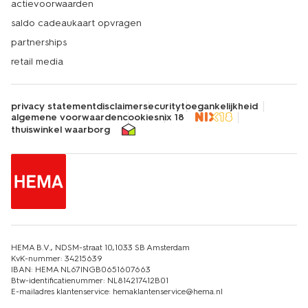
actievoorwaarden
saldo cadeaukaart opvragen
partnerships
retail media
privacy statement
disclaimer
security
toegankelijkheid
algemene voorwaarden
cookies
nix 18
thuiswinkel waarborg
HEMA B.V., NDSM-straat 10,1033 SB Amsterdam
KvK-nummer: 34215639
IBAN: HEMA NL67INGB0651607663
Btw-identificatienummer: NL814217412B01
E-mailadres klantenservice: hemaklantenservice@hema.nl