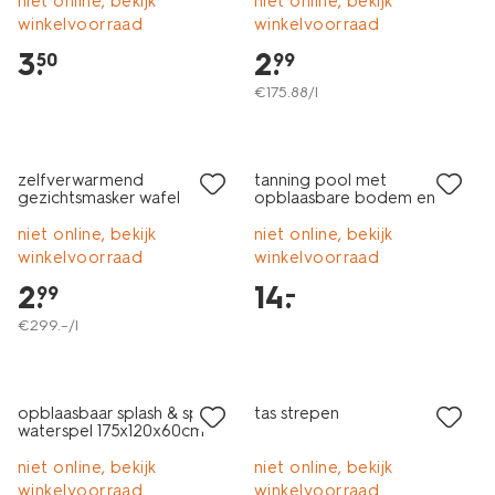
niet online, bekijk
niet online, bekijk
winkelvoorraad
winkelvoorraad
3
.
2
.
50
99
€
175
.
88
/l
laag geprijsd
zelfverwarmend
tanning pool met
gezichtsmasker wafel
opblaasbare bodem en
bekerhouder 180x122x24cm
niet online, bekijk
niet online, bekijk
winkelvoorraad
winkelvoorraad
2
.
14
.
–
99
€
299
.
–
/l
laag geprijsd
opblaasbaar splash & spin
tas strepen
waterspel 175x120x60cm
niet online, bekijk
niet online, bekijk
winkelvoorraad
winkelvoorraad