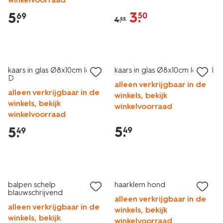
3
.
5
.
50
69
4
.
99
kaars in glas Ø8x10cm letter
kaars in glas Ø8x10cm letter I
D
alleen verkrijgbaar in de
alleen verkrijgbaar in de
winkels, bekijk
winkels, bekijk
winkelvoorraad
winkelvoorraad
5
.
5
.
49
49
laag geprijsd
laag geprijsd
balpen schelp
haarklem hond
blauwschrijvend
alleen verkrijgbaar in de
alleen verkrijgbaar in de
winkels, bekijk
winkels, bekijk
winkelvoorraad