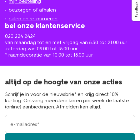
mijn bestelling
in
Feedback
de
bezorgen of afhalen
buurt
ruilen en retourneren
bel onze klantenservice
020 224 2424
van maandag tot en met vrijdag van 8.30 tot 21.00 uur
zaterdag van 09.00 tot 18.00 uur
* raamdecoratie van 10.00 tot 18.00 uur
altijd op de hoogte van onze acties
Schrijf je in voor de nieuwsbrief en krijg direct 10%
korting. Ontvang meerdere keren per week de laatste
(online) aanbiedingen. Afmelden kan altijd.
e-
mailadres