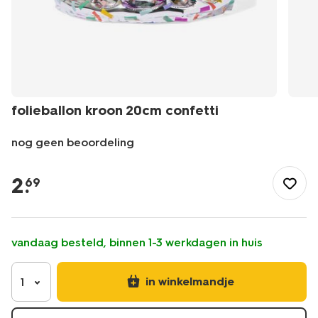
folieballon kroon 20cm confetti
nog geen beoordeling
/feest-
cadeau/versiering/ballonnen/folieballon-
2
.
69
kroon-
20cm-
confetti-
14260072.html
vandaag besteld, binnen 1-3 werkdagen in huis
in winkelmandje
1