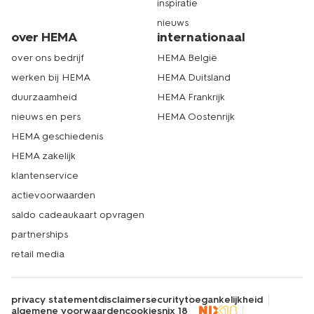
inspiratie
nieuws
over HEMA
internationaal
over ons bedrijf
HEMA België
werken bij HEMA
HEMA Duitsland
duurzaamheid
HEMA Frankrijk
nieuws en pers
HEMA Oostenrijk
HEMA geschiedenis
HEMA zakelijk
klantenservice
actievoorwaarden
saldo cadeaukaart opvragen
partnerships
retail media
privacy statement
disclaimer
security
toegankelijkheid
algemene voorwaarden
cookies
nix 18