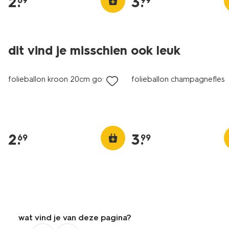
2
.
3
.
69
99
dit vind je misschien ook leuk
folieballon kroon 20cm goud
folieballon champagnefles
2
.
3
.
69
99
wat vind je van deze pagina?