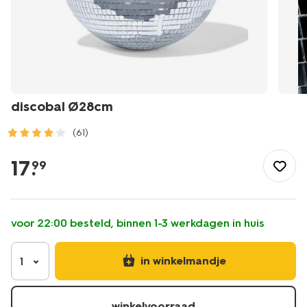
discobal Ø28cm
(61)
/feest/versiering/discobal-
28cm-
17
.
99
14280398.html
voor 22:00 besteld, binnen 1-3 werkdagen in huis
in winkelmandje
1
winkelvoorraad