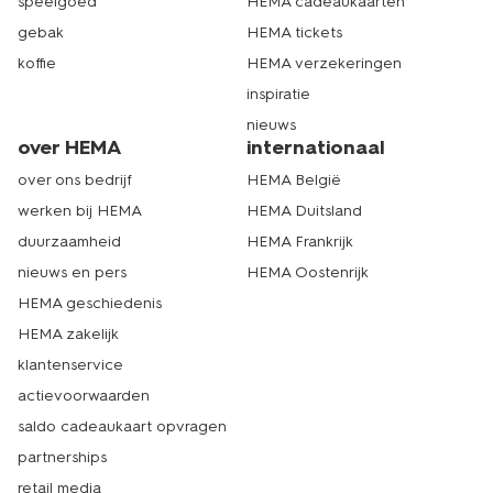
speelgoed
HEMA cadeaukaarten
gebak
HEMA tickets
koffie
HEMA verzekeringen
inspiratie
nieuws
over HEMA
internationaal
over ons bedrijf
HEMA België
werken bij HEMA
HEMA Duitsland
duurzaamheid
HEMA Frankrijk
nieuws en pers
HEMA Oostenrijk
HEMA geschiedenis
HEMA zakelijk
klantenservice
actievoorwaarden
saldo cadeaukaart opvragen
partnerships
retail media