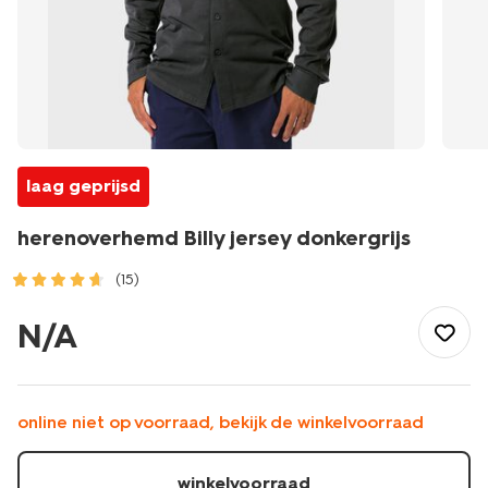
laag geprijsd
herenoverhemd Billy jersey donkergrijs
(15)
/heren/herenkleding/overhemden/herenoverhemd-
billy-
N/A
jersey-
donkergrijs-
2101730DARKGREY.html
online niet op voorraad, bekijk de winkelvoorraad
winkelvoorraad