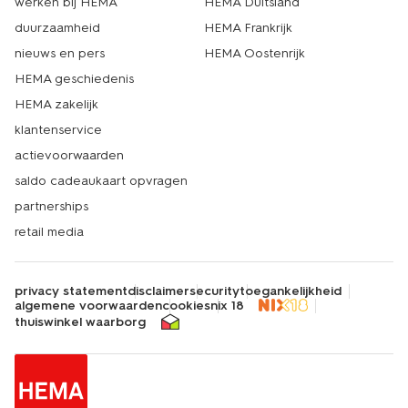
werken bij HEMA
HEMA Duitsland
duurzaamheid
HEMA Frankrijk
nieuws en pers
HEMA Oostenrijk
HEMA geschiedenis
HEMA zakelijk
klantenservice
actievoorwaarden
saldo cadeaukaart opvragen
partnerships
retail media
privacy statement
disclaimer
security
toegankelijkheid
algemene voorwaarden
cookies
nix 18
thuiswinkel waarborg