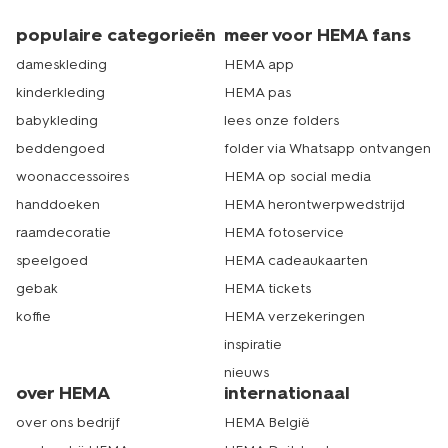
populaire categorieën
meer voor HEMA fans
dameskleding
HEMA app
kinderkleding
HEMA pas
babykleding
lees onze folders
beddengoed
folder via Whatsapp ontvangen
woonaccessoires
HEMA op social media
handdoeken
HEMA herontwerpwedstrijd
raamdecoratie
HEMA fotoservice
speelgoed
HEMA cadeaukaarten
gebak
HEMA tickets
koffie
HEMA verzekeringen
inspiratie
nieuws
over HEMA
internationaal
over ons bedrijf
HEMA België