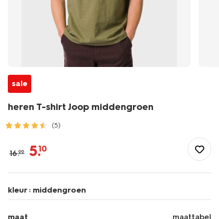
sale
heren T-shirt Joop middengroen
(5)
/heren/herenkleding/shirts/heren-
t-
5
.
10
16
.
99
shirt-
joop-
middengroen-
2100120MIDGREEN.html
kleur :
middengroen
maat
maattabel