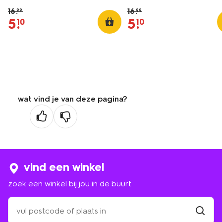
16
.
16
.
99
99
5
.
5
.
10
10
wat vind je van deze pagina?
vind een winkel
zoek een winkel bij jou in de buurt
zoek
een
winkel
vind