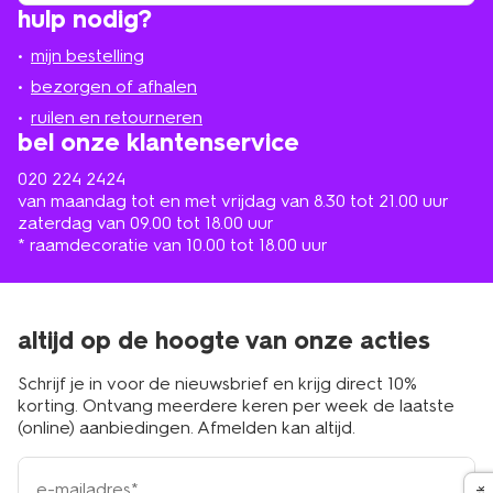
hulp nodig?
winkel
bij
jou
mijn bestelling
in
de
bezorgen of afhalen
buurt
ruilen en retourneren
bel onze klantenservice
020 224 2424
van maandag tot en met vrijdag van 8.30 tot 21.00 uur
zaterdag van 09.00 tot 18.00 uur
* raamdecoratie van 10.00 tot 18.00 uur
altijd op de hoogte van onze acties
Schrijf je in voor de nieuwsbrief en krijg direct 10%
korting. Ontvang meerdere keren per week de laatste
(online) aanbiedingen. Afmelden kan altijd.
e-
mailadres