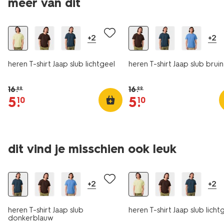
meer van dit
sale
sale
+2
+2
heren T-shirt Jaap slub lichtgeel
heren T-shirt Jaap slub bruin
16
.
16
.
99
99
5
.
5
.
10
10
dit vind je misschien ook leuk
sale
sale
+2
+2
heren T-shirt Jaap slub
heren T-shirt Jaap slub licht
donkerblauw