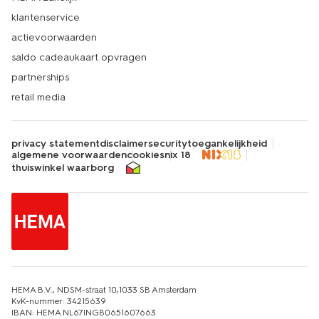
klantenservice
actievoorwaarden
saldo cadeaukaart opvragen
partnerships
retail media
privacy statement
disclaimer
security
toegankelijkheid
algemene voorwaarden
cookies
nix 18
thuiswinkel waarborg
HEMA B.V., NDSM-straat 10,1033 SB Amsterdam
KvK-nummer: 34215639
IBAN: HEMA NL67INGB0651607663