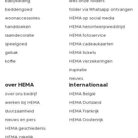
babykleding
lees onze folders
beddengoed
folder via Whatsapp ontvangen
woonaccessoires
HEMA op social media
handdoeken
HEMA herontwerpwedstrijd
raamdecoratie
HEMA fotoservice
speelgoed
HEMA cadeaukaarten
gebak
HEMA tickets
koffie
HEMA verzekeringen
inspiratie
nieuws
over HEMA
internationaal
over ons bedrijf
HEMA België
werken bij HEMA
HEMA Duitsland
duurzaamheid
HEMA Frankrijk
nieuws en pers
HEMA Oostenrijk
HEMA geschiedenis
HEMA zakelijk