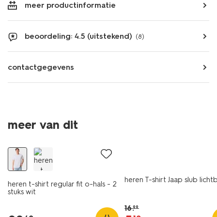
meer productinformatie
beoordeling: 4.5 (uitstekend)
(8)
contactgegevens
meer van dit
2 stuks
sale
heren T-shirt Jaap slub lich
heren t-shirt regular fit o-hals - 2
stuks wit
16
.
99