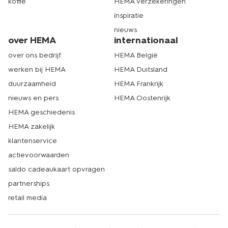
koffie
HEMA verzekeringen
inspiratie
nieuws
over HEMA
internationaal
over ons bedrijf
HEMA België
werken bij HEMA
HEMA Duitsland
duurzaamheid
HEMA Frankrijk
nieuws en pers
HEMA Oostenrijk
HEMA geschiedenis
HEMA zakelijk
klantenservice
actievoorwaarden
saldo cadeaukaart opvragen
partnerships
retail media