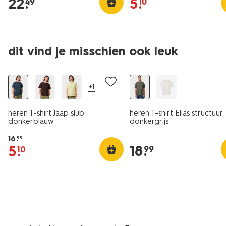
22
.
5
.
49
10
dit vind je misschien ook leuk
sale
nieuw
+1
heren T-shirt Jaap slub
heren T-shirt Elias structuur
donkerblauw
donkergrijs
16
.
99
18
.
5
.
99
10