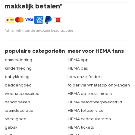
makkelijk betalen*
*afhankelijk van de gekozen bezorgopties
populaire categorieën
meer voor HEMA fans
dameskleding
HEMA app
kinderkleding
HEMA pas
babykleding
lees onze folders
beddengoed
folder via Whatsapp ontvangen
woonaccessoires
HEMA op social media
handdoeken
HEMA herontwerpwedstrijd
raamdecoratie
HEMA fotoservice
speelgoed
HEMA cadeaukaarten
gebak
HEMA tickets