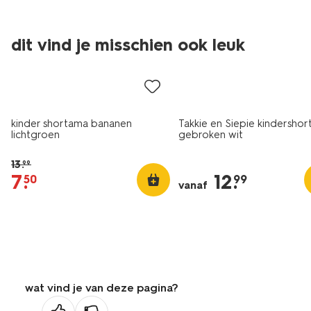
dit vind je misschien ook leuk
sale
kinder shortama bananen
Takkie en Siepie kindersho
lichtgroen
gebroken wit
13
.
99
7
.
12
.
50
99
vanaf
wat vind je van deze pagina?