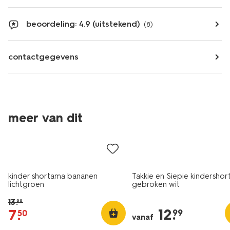
beoordeling: 4.9 (uitstekend)
(8)
contactgegevens
meer van dit
sale
kinder shortama bananen
Takkie en Siepie kindersho
lichtgroen
gebroken wit
13
.
99
12
.
7
.
99
50
vanaf