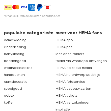
*afhankelijk van de gekozen bezorgopties
populaire categorieën
meer voor HEMA fans
dameskleding
HEMA app
kinderkleding
HEMA pas
babykleding
lees onze folders
beddengoed
folder via Whatsapp ontvangen
woonaccessoires
HEMA op social media
handdoeken
HEMA herontwerpwedstrijd
raamdecoratie
HEMA fotoservice
speelgoed
HEMA cadeaukaarten
gebak
HEMA tickets
koffie
HEMA verzekeringen
inspiratie