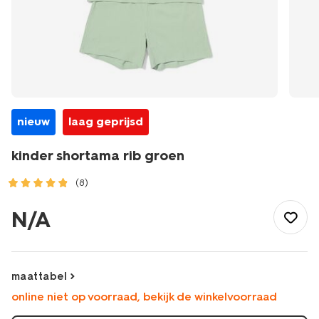
nieuw
laag geprijsd
kinder shortama rib groen
(8)
/kind/jongenskleding/jongens-
pyjamas/kinder-
N/A
shortama-
rib-
groen-
23008460GREEN.html
maattabel
online niet op voorraad, bekijk de winkelvoorraad