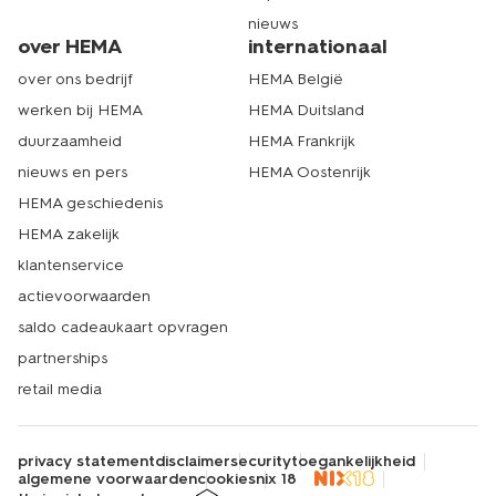
nieuws
over HEMA
internationaal
over ons bedrijf
HEMA België
werken bij HEMA
HEMA Duitsland
duurzaamheid
HEMA Frankrijk
nieuws en pers
HEMA Oostenrijk
HEMA geschiedenis
HEMA zakelijk
klantenservice
actievoorwaarden
saldo cadeaukaart opvragen
partnerships
retail media
privacy statement
disclaimer
security
toegankelijkheid
algemene voorwaarden
cookies
nix 18