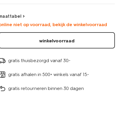
ruiten-
-
multicolor-
maattabel
23000370MULTICOLOUR.html
online niet op voorraad, bekijk de winkelvoorraad
winkelvoorraad
gratis thuisbezorgd vanaf 30.-
gratis afhalen in 500+ winkels vanaf 15.-
gratis retourneren binnen 30 dagen