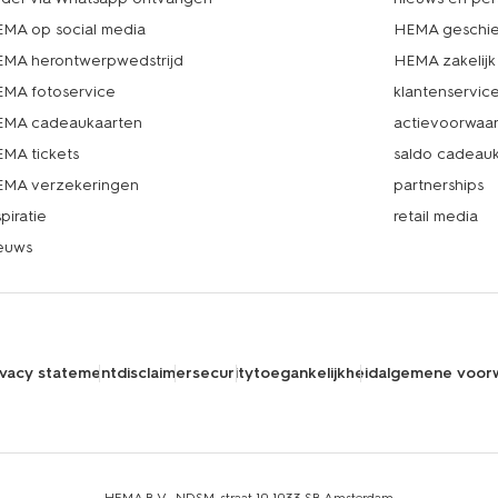
MA op social media
HEMA geschie
MA herontwerpwedstrijd
HEMA zakelijk
MA fotoservice
klantenservic
MA cadeaukaarten
actievoorwaa
MA tickets
saldo cadeau
MA verzekeringen
partnerships
spiratie
retail media
euws
ivacy statement
disclaimer
security
toegankelijkheid
algemene voor
HEMA B.V., NDSM-straat 10,1033 SB Amsterdam