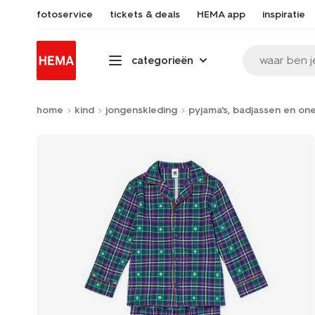
fotoservice
tickets & deals
HEMA app
inspiratie
waar ben j
categorieën
home
kind
jongenskleding
pyjama's, badjassen en on