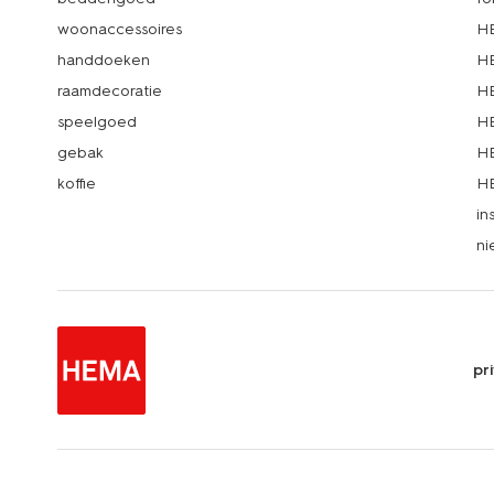
woonaccessoires
HE
handdoeken
HE
raamdecoratie
HE
speelgoed
HE
gebak
HE
koffie
HE
in
ni
pr