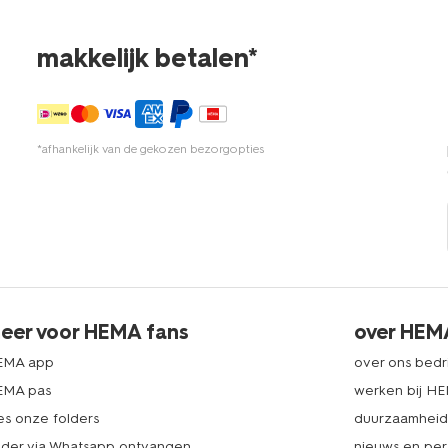
makkelijk betalen*
*afhankelijk van de gekozen bezorgopties
eer voor HEMA fans
over HEM
EMA app
over ons bedri
EMA pas
werken bij H
es onze folders
duurzaamhei
lder via Whatsapp ontvangen
nieuws en per