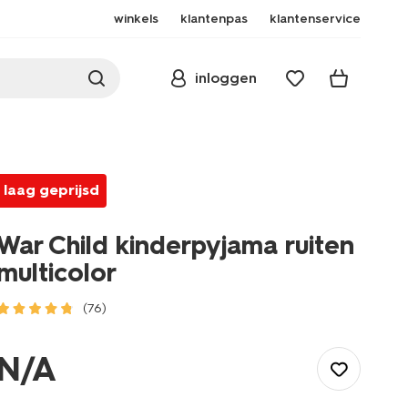
winkels
klantenpas
klantenservice
inloggen
laag geprijsd
War Child kinderpyjama ruiten
multicolor
(76)
/kind/jongenskleding/jongens-
pyjamas/war-
N/A
child-
kinderpyjama-