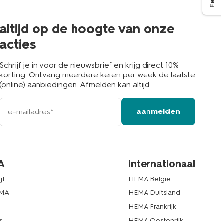
de
buurt
altijd op de hoogte van onze
acties
Schrijf je in voor de nieuwsbrief en krijg direct 10%
korting. Ontvang meerdere keren per week de laatste
(online) aanbiedingen. Afmelden kan altijd.
e-
aanmelden
mailadres
A
internationaal
jf
HEMA België
EMA
HEMA Duitsland
d
HEMA Frankrijk
s
HEMA Oostenrijk