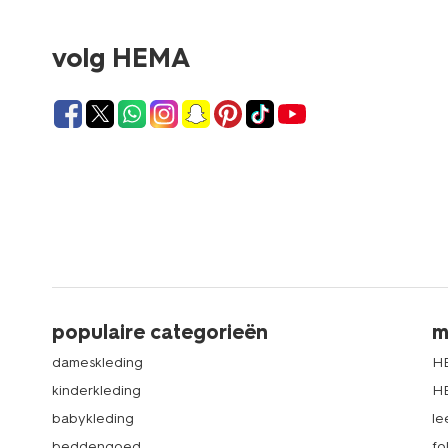
volg HEMA
populaire categorieën
m
dameskleding
H
kinderkleding
H
babykleding
le
beddengoed
fo