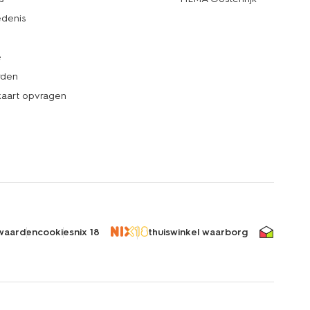
denis
e
rden
kaart opvragen
waarden
cookies
nix 18
thuiswinkel waarborg