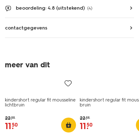
beoordeling: 4.8 (uitstekend)
(4)
contactgegevens
meer van dit
sale
sale
kindershort regular fit mousseline
kindershort regular fit mous
lichtbruin
bruin
22
.
22
.
99
99
11
.
11
.
50
50