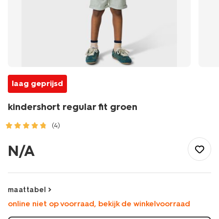
laag geprijsd
kindershort regular fit groen
(4)
/kind/jongenskleding/jongensbroeken/kindershort-
regular-
N/A
fit-
groen-
30716103GREEN.html
maattabel
online niet op voorraad, bekijk de winkelvoorraad