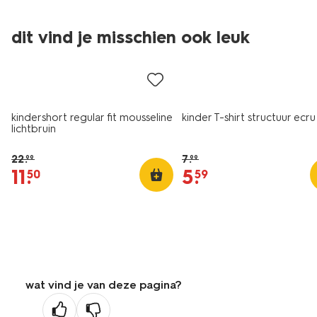
dit vind je misschien ook leuk
sale
sale
kindershort regular fit mousseline
kinder T-shirt structuur ecru
lichtbruin
22
.
7
.
99
99
11
.
5
.
50
59
wat vind je van deze pagina?