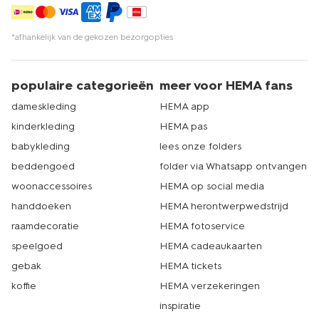
*afhankelijk van de gekozen bezorgopties
populaire categorieën
meer voor HEMA fans
dameskleding
HEMA app
kinderkleding
HEMA pas
babykleding
lees onze folders
beddengoed
folder via Whatsapp ontvangen
woonaccessoires
HEMA op social media
handdoeken
HEMA herontwerpwedstrijd
raamdecoratie
HEMA fotoservice
speelgoed
HEMA cadeaukaarten
gebak
HEMA tickets
koffie
HEMA verzekeringen
inspiratie