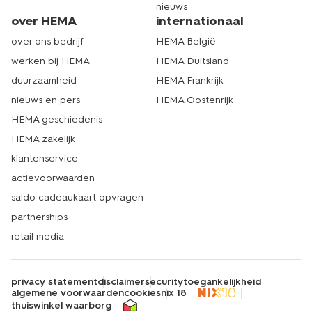
nieuws
over HEMA
internationaal
over ons bedrijf
HEMA België
werken bij HEMA
HEMA Duitsland
duurzaamheid
HEMA Frankrijk
nieuws en pers
HEMA Oostenrijk
HEMA geschiedenis
HEMA zakelijk
klantenservice
actievoorwaarden
saldo cadeaukaart opvragen
partnerships
retail media
privacy statement
disclaimer
security
toegankelijkheid
algemene voorwaarden
cookies
nix 18
thuiswinkel waarborg