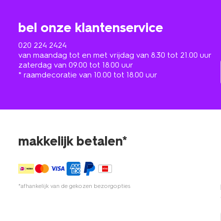
bel onze klantenservice
020 224 2424
van maandag tot en met vrijdag van 8.30 tot 21.00 uur
zaterdag van 09.00 tot 18.00 uur
* raamdecoratie van 10.00 tot 18.00 uur
makkelijk betalen*
*afhankelijk van de gekozen bezorgopties