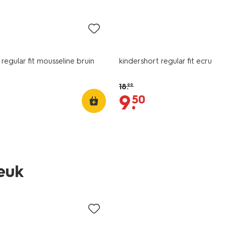
sale
 regular fit mousseline bruin
kindershort regular fit ecru
18
.
99
9
.
50
leuk
sale