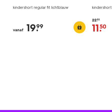
kindershort regular fit lichtblauw
kindershort
22
.
99
19
.
11
.
99
50
vanaf