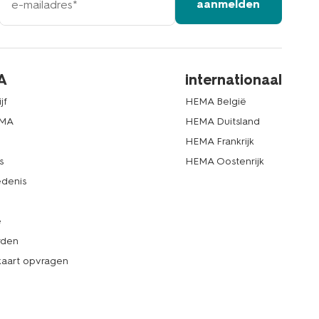
aanmelden
mailadres
A
internationaal
jf
HEMA België
EMA
HEMA Duitsland
d
HEMA Frankrijk
s
HEMA Oostenrijk
denis
e
rden
kaart opvragen