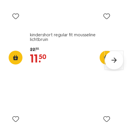
sale
kindershort regular fit mousseline
lichtbruin
22
.
99
11
.
50
sale