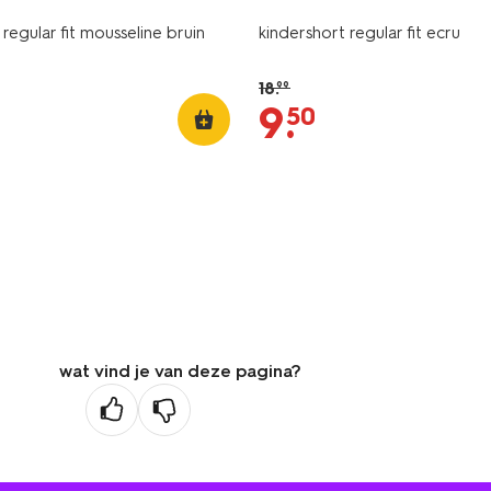
 regular fit mousseline bruin
kindershort regular fit ecru
18
.
99
9
.
50
wat vind je van deze pagina?