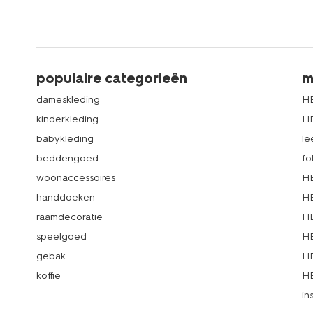
populaire categorieën
m
dameskleding
H
kinderkleding
H
babykleding
le
beddengoed
fo
woonaccessoires
HE
handdoeken
HE
raamdecoratie
HE
speelgoed
HE
gebak
HE
koffie
HE
in