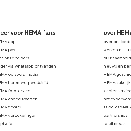
eer voor HEMA fans
over HEM
EMA app
over ons bedri
EMA pas
werken bij H
es onze folders
duurzaamhei
lder via Whatsapp ontvangen
nieuws en per
MA op social media
HEMA geschie
MA herontwerpwedstrijd
HEMA zakelijk
MA fotoservice
klantenservic
MA cadeaukaarten
actievoorwaa
MA tickets
saldo cadeau
MA verzekeringen
partnerships
spiratie
retail media