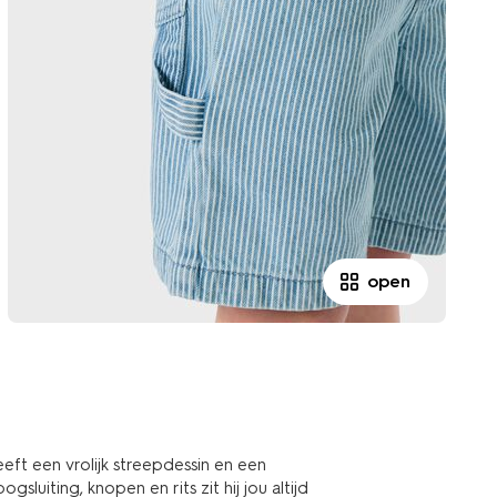
open
ft een vrolijk streepdessin en een
sluiting, knopen en rits zit hij jou altijd