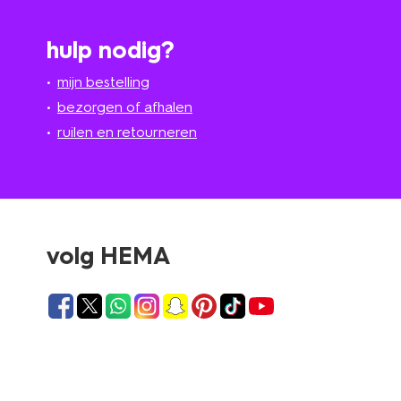
hulp nodig?
mijn bestelling
bezorgen of afhalen
ruilen en retourneren
volg HEMA