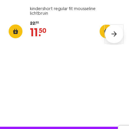
kindershort regular fit mousseline
lichtbruin
22
.
99
11
.
50