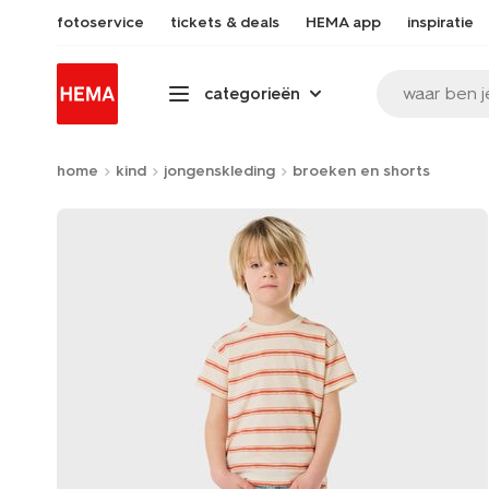
fotoservice
tickets & deals
HEMA app
inspiratie
waar ben j
categorieën
home
kind
jongenskleding
broeken en shorts