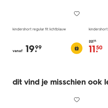
sale
kindershort regular fit lichtblauw
kindershort
22
.
99
19
.
11
.
99
50
vanaf
dit vind je misschien ook 
sale