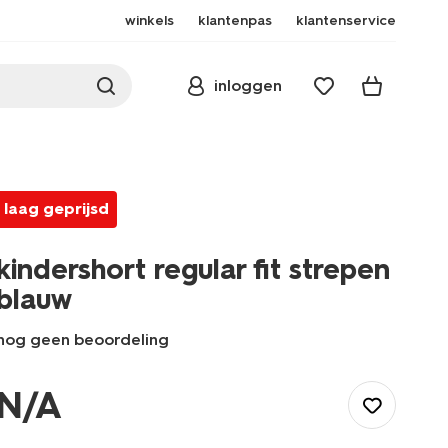
winkels
klantenpas
klantenservice
inloggen
laag geprijsd
kindershort regular fit strepen
blauw
nog geen beoordeling
/kind/jongenskleding/jongensbroeken/kindershort-
regular-
N/A
fit-
strepen-