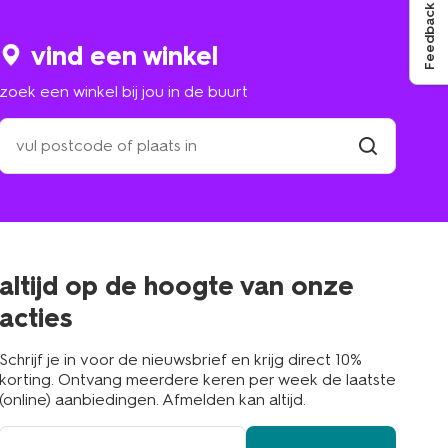
Feedback
vind een winkel
zoek een winkel bij jou in de buurt
zoek
een
winkel
vind
winkel
bij
jou
in
de
buurt
altijd op de hoogte van onze
acties
Schrijf je in voor de nieuwsbrief en krijg direct 10%
korting. Ontvang meerdere keren per week de laatste
(online) aanbiedingen. Afmelden kan altijd.
e-