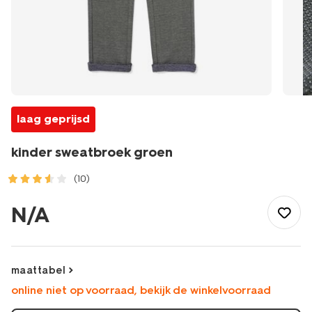
laag geprijsd
kinder sweatbroek groen
(10)
/kind/kinderkleding/broeken/kinder-
sweatbroek-
N/A
-
groen-
30706508GREEN.html
maattabel
online niet op voorraad, bekijk de winkelvoorraad