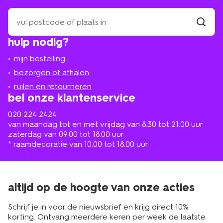
zoek
een
winkel
vind
hulp nodig?
winkel
bij
jou
mijn bestelling
in
de
bezorgen of afhalen
buurt
ruilen en retourneren
bel onze klantenservice
020 224 2424
van maandag tot en met vrijdag van 8.30 tot 21.00 uur
zaterdag van 09.00 tot 18.00 uur
* raamdecoratie van 10.00 tot 18.00 uur
altijd op de hoogte van onze acties
Schrijf je in voor de nieuwsbrief en krijg direct 10%
korting. Ontvang meerdere keren per week de laatste