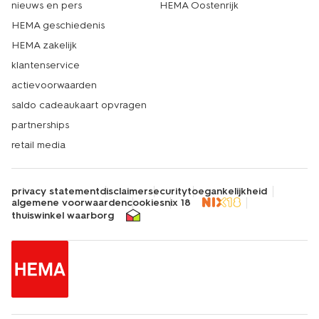
nieuws en pers
HEMA Oostenrijk
HEMA geschiedenis
HEMA zakelijk
klantenservice
actievoorwaarden
saldo cadeaukaart opvragen
partnerships
retail media
privacy statement
disclaimer
security
toegankelijkheid
algemene voorwaarden
cookies
nix 18
thuiswinkel waarborg