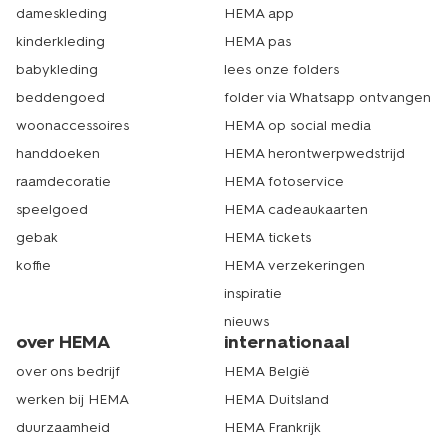
dameskleding
HEMA app
kinderkleding
HEMA pas
babykleding
lees onze folders
beddengoed
folder via Whatsapp ontvangen
woonaccessoires
HEMA op social media
handdoeken
HEMA herontwerpwedstrijd
raamdecoratie
HEMA fotoservice
speelgoed
HEMA cadeaukaarten
gebak
HEMA tickets
koffie
HEMA verzekeringen
inspiratie
nieuws
over HEMA
internationaal
over ons bedrijf
HEMA België
werken bij HEMA
HEMA Duitsland
duurzaamheid
HEMA Frankrijk