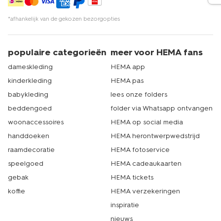
*afhankelijk van de gekozen bezorgopties
populaire categorieën
meer voor HEMA fans
dameskleding
HEMA app
kinderkleding
HEMA pas
babykleding
lees onze folders
beddengoed
folder via Whatsapp ontvangen
woonaccessoires
HEMA op social media
handdoeken
HEMA herontwerpwedstrijd
raamdecoratie
HEMA fotoservice
speelgoed
HEMA cadeaukaarten
gebak
HEMA tickets
koffie
HEMA verzekeringen
inspiratie
nieuws