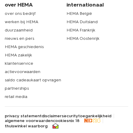
over HEMA
internationaal
over ons bedrijf
HEMA België
werken bij HEMA
HEMA Duitsland
duurzaamheid
HEMA Frankrijk
nieuws en pers
HEMA Oostenrijk
HEMA geschiedenis
HEMA zakelijk
klantenservice
actievoorwaarden
saldo cadeaukaart opvragen
partnerships
retail media
privacy statement
disclaimer
security
toegankelijkheid
algemene voorwaarden
cookies
nix 18
thuiswinkel waarborg