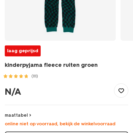
laag geprijsd
kinderpyjama fleece ruiten groen
(111)
/kind/kinderkleding/pyjama/kinderpyjama-
fleece-
N/A
ruiten-
groen-
23030840GREEN.html
maattabel
online niet op voorraad, bekijk de winkelvoorraad