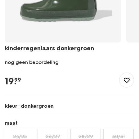
kinderregenlaars donkergroen
nog geen beoordeling
/kind/kinderkleding/regenkleding/regenlaarzen/kinderregenla
donkergroen-
19
.
99
18440320DARKGREEN.html
kleur :
donkergroen
maat
24/25
26/27
28/29
30/31