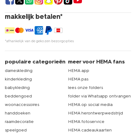
makkelijk betalen*
*afhankelijk van de gekozen bezorgopties
populaire categorieën
meer voor HEMA fans
dameskleding
HEMA app
kinderkleding
HEMA pas
babykleding
lees onze folders
beddengoed
folder via Whatsapp ontvangen
woonaccessoires
HEMA op social media
handdoeken
HEMA herontwerpwedstrijd
raamdecoratie
HEMA fotoservice
speelgoed
HEMA cadeaukaarten