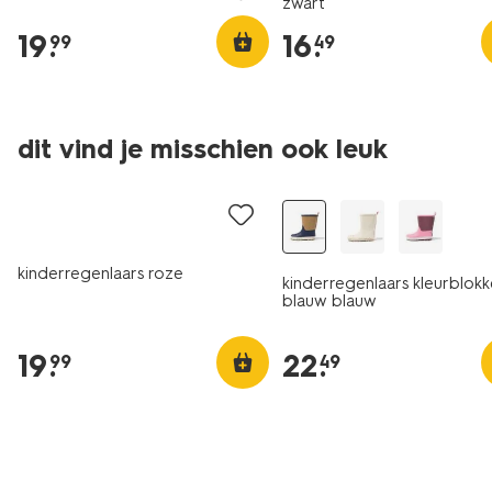
zwart
19
.
16
.
99
49
dit vind je misschien ook leuk
kinderregenlaars roze
kinderregenlaars kleurblok
blauw blauw
19
.
22
.
99
49