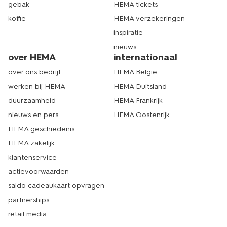
gebak
HEMA tickets
koffie
HEMA verzekeringen
inspiratie
nieuws
over HEMA
internationaal
over ons bedrijf
HEMA België
werken bij HEMA
HEMA Duitsland
duurzaamheid
HEMA Frankrijk
nieuws en pers
HEMA Oostenrijk
HEMA geschiedenis
HEMA zakelijk
klantenservice
actievoorwaarden
saldo cadeaukaart opvragen
partnerships
retail media