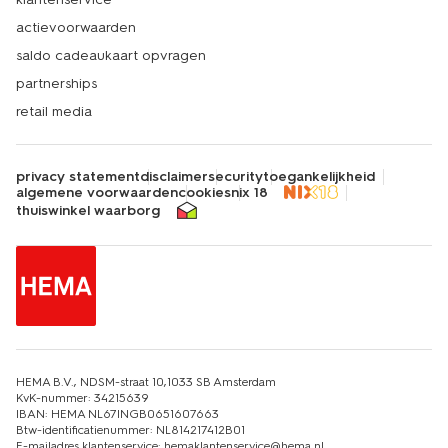
actievoorwaarden
saldo cadeaukaart opvragen
partnerships
retail media
privacy statement
disclaimer
security
toegankelijkheid
algemene voorwaarden
cookies
nix 18
thuiswinkel waarborg
HEMA B.V., NDSM-straat 10,1033 SB Amsterdam
KvK-nummer: 34215639
IBAN: HEMA NL67INGB0651607663
Btw-identificatienummer: NL814217412B01
E-mailadres klantenservice: hemaklantenservice@hema.nl