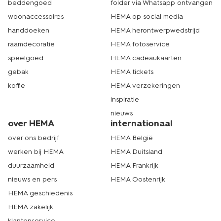
beddengoed
folder via Whatsapp ontvangen
woonaccessoires
HEMA op social media
handdoeken
HEMA herontwerpwedstrijd
raamdecoratie
HEMA fotoservice
speelgoed
HEMA cadeaukaarten
gebak
HEMA tickets
koffie
HEMA verzekeringen
inspiratie
nieuws
over HEMA
internationaal
over ons bedrijf
HEMA België
werken bij HEMA
HEMA Duitsland
duurzaamheid
HEMA Frankrijk
nieuws en pers
HEMA Oostenrijk
HEMA geschiedenis
HEMA zakelijk
klantenservice