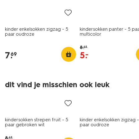
kinder enkelsokken zigzag - 5
kindersokken panter - 5 pa
paar oudroze
multicolor
8
.
69
7
.
5
.
–
69
5 paar
dit vind je misschien ook leuk
sale
5 paar
kindersokken strepen fruit - 5
kinder enkelsokken zigzag -
paar gebroken wit
paar oudroze
8
.
69