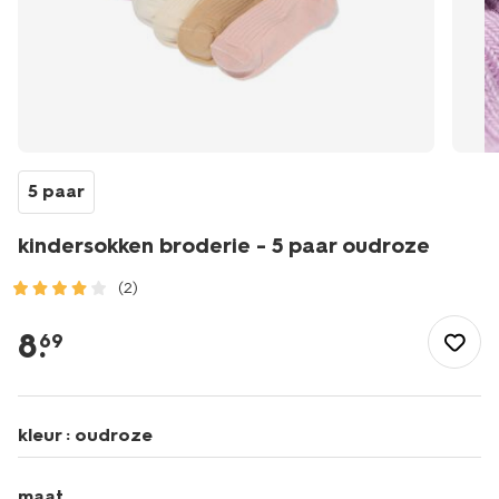
5 paar
kindersokken broderie - 5 paar oudroze
(2)
/kind/meisjeskleding/sokken/kindersokken-
broderie-
8
.
69
-
-5-
paar-
oudroze-
kleur :
oudroze
4320760OLDPINK.html
maat