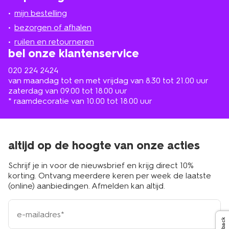
jou
mijn bestelling
in
de
bezorgen of afhalen
buurt
ruilen en retourneren
bel onze klantenservice
020 224 2424
van maandag tot en met vrijdag van 8.30 tot 21.00 uur
zaterdag van 09.00 tot 18.00 uur
* raamdecoratie van 10.00 tot 18.00 uur
altijd op de hoogte van onze acties
Schrijf je in voor de nieuwsbrief en krijg direct 10%
korting. Ontvang meerdere keren per week de laatste
(online) aanbiedingen. Afmelden kan altijd.
e-
mailadres