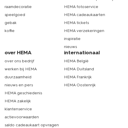
raamdecoratie
HEMA fotoservice
speelgoed
HEMA cadeaukaarten
gebak
HEMA tickets
koffie
HEMA verzekeringen
inspiratie
nieuws
over HEMA
internationaal
over ons bedrijf
HEMA België
werken bij HEMA
HEMA Duitsland
duurzaamheid
HEMA Frankrijk
nieuws en pers
HEMA Oostenrijk
HEMA geschiedenis
HEMA zakelijk
klantenservice
actievoorwaarden
saldo cadeaukaart opvragen