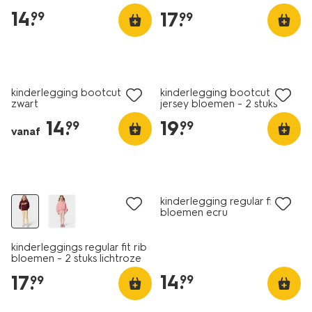
bordeauxrood
14
.
17
.
99
99
nieuw
nieuw
kinderlegging bootcut rib
kinderlegging bootcut rib
zwart
jersey bloemen - 2 stuks
beige
14
.
19
.
99
99
vanaf
nieuw
nieuw
kinderlegging regular fit rib
bloemen ecru
kinderleggings regular fit rib
bloemen - 2 stuks lichtroze
14
.
17
.
99
99