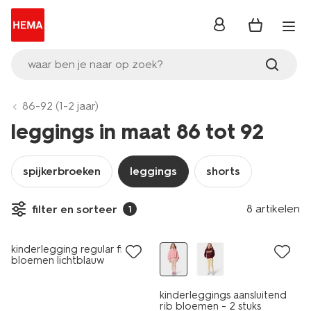
inloggen
waar ben je naar op zoek?
86-92 (1-2 jaar)
leggings in maat 86 tot 92
spijkerbroeken
leggings
shorts
8 artikelen
filter en sorteer
1
nieuw
nieuw
kinderlegging regular fit rib
bloemen lichtblauw
kinderleggings aansluitend
rib bloemen - 2 stuks