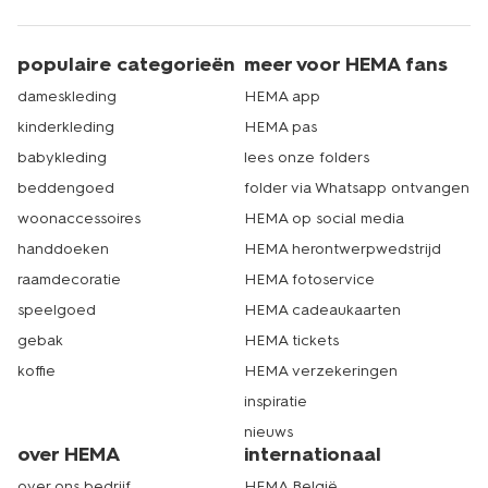
populaire categorieën
meer voor HEMA fans
dameskleding
HEMA app
kinderkleding
HEMA pas
babykleding
lees onze folders
beddengoed
folder via Whatsapp ontvangen
woonaccessoires
HEMA op social media
handdoeken
HEMA herontwerpwedstrijd
raamdecoratie
HEMA fotoservice
speelgoed
HEMA cadeaukaarten
gebak
HEMA tickets
koffie
HEMA verzekeringen
inspiratie
nieuws
over HEMA
internationaal
over ons bedrijf
HEMA België