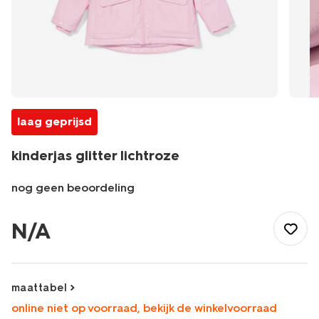
laag geprijsd
kinderjas glitter lichtroze
nog geen beoordeling
/kind/meisjeskleding/meisjes-
jassen/kinderjas-
N/A
glitter-
lichtroze-
30859101LIGHTPINK.html
maattabel
online niet op voorraad, bekijk de winkelvoorraad