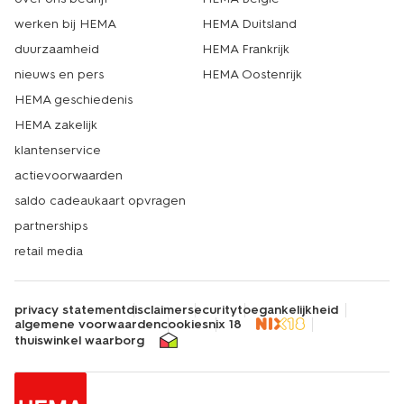
werken bij HEMA
HEMA Duitsland
duurzaamheid
HEMA Frankrijk
nieuws en pers
HEMA Oostenrijk
HEMA geschiedenis
HEMA zakelijk
klantenservice
actievoorwaarden
saldo cadeaukaart opvragen
partnerships
retail media
privacy statement
disclaimer
security
toegankelijkheid
algemene voorwaarden
cookies
nix 18
thuiswinkel waarborg