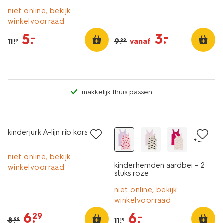
niet online, bekijk
winkelvoorraad
3
.
–
5
.
–
9
.
vanaf
11
.
99
19
makkelijk thuis passen
2 stuks
sale
sale
kinderjurk A-lijn rib koraal
+2
niet online, bekijk
kinderhemden aardbei - 2
winkelvoorraad
stuks roze
niet online, bekijk
winkelvoorraad
6
.
6
.
–
29
8
.
11
.
99
19