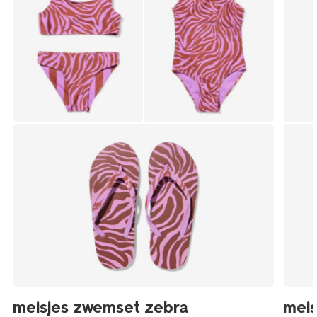
meisjes zwemset zebra
meis