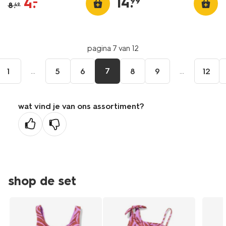
14
.
4
.
–
99
8
.
49
pagina 7 van 12
...
7
...
1
5
6
8
9
12
wat vind je van ons assortiment?
shop de set