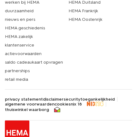
werken bij HEMA
HEMA Duitsland
duurzaamheid
HEMA Frankrijk
nieuws en pers
HEMA Oostenrijk
HEMA geschiedenis
HEMA zakelijk
klantenservice
actievoorwaarden
saldo cadeaukaart opvragen
partnerships
retail media
privacy statement
disclaimer
security
toegankelijkheid
algemene voorwaarden
cookies
nix 18
thuiswinkel waarborg