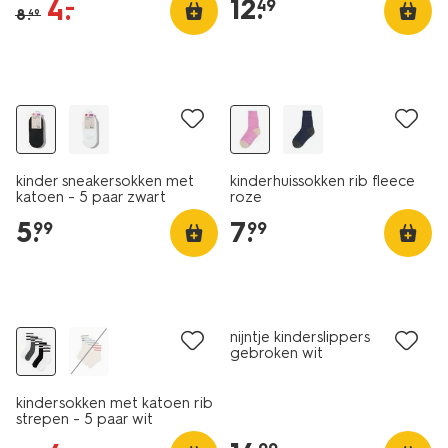
12
.
4
.
–
49
8
.
49
5 paar
kinder sneakersokken met
kinderhuissokken rib fleece
katoen - 5 paar zwart
roze
5
.
7
.
99
99
5 paar
sale
nijntje kinderslippers
gebroken wit
kindersokken met katoen rib
strepen - 5 paar wit