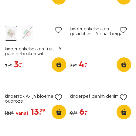
5 paar
5 paar
sale
sale
kinder enkelsokken
gezichtjes - 5 paar beige
kinder enkelsokken fruit - 5
paar gebroken wit
4
.
–
3
.
–
7
.
7
.
69
69
sale
sale
kinderrok A-lijn bloemen
kinderpet denim denim
oudroze
13
.
6
.
–
29
18
.
vanaf
9
.
99
99