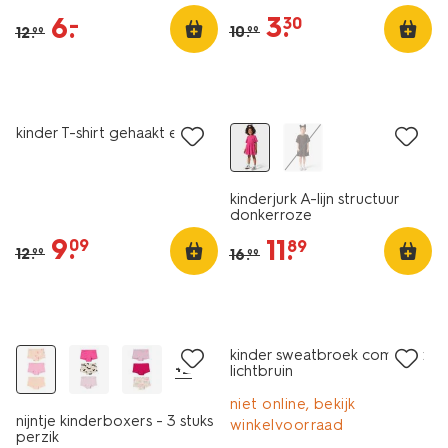
3
.
6
.
–
30
10
.
12
.
99
99
sale
sale
kinder T-shirt gehaakt ecru
kinderjurk A-lijn structuur
donkerroze
9
.
11
.
09
89
12
.
16
.
99
99
3 stuks
sale
sale
kinder sweatbroek comfy fit
+2
lichtbruin
niet online, bekijk
nijntje kinderboxers - 3 stuks
winkelvoorraad
perzik