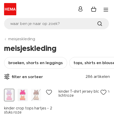
inloggen
waar ben je naar op zoek?
meisjeskleding
meisjeskleding
broeken, shorts en leggings
tops, shirts en blous
2 stuks
286 artikelen
filter en sorteer
sale
sale
kinder T-shirt jersey bloemen
lichtroze
kinder crop tops hartjes - 2
stuks roze