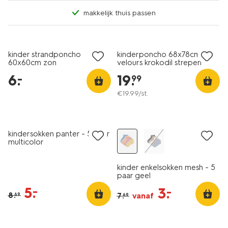
makkelijk thuis passen
laag geprijsd
kinder strandponcho
kinderponcho 68x78cm
60x60cm zon
velours krokodil strepen
6
.
19
.
–
99
€
19
.
99
/st.
5 paar
5 paar
sale
korting
kindersokken panter - 5 paar
multicolor
kinder enkelsokken mesh - 5
paar geel
5
.
–
3
.
–
8
.
7
.
vanaf
69
69
5 paar
5 paar