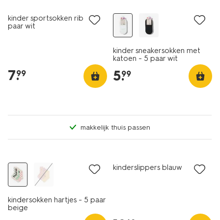
kinder sportsokken rib - 5
paar wit
kinder sneakersokken met
katoen - 5 paar wit
7
.
5
.
99
99
makkelijk thuis passen
5 paar
sale
kinderslippers blauw
kindersokken hartjes - 5 paar
beige