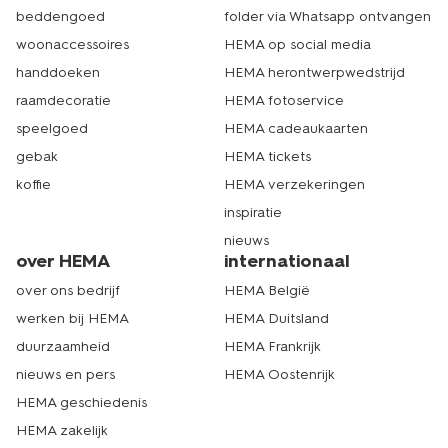
beddengoed
folder via Whatsapp ontvangen
woonaccessoires
HEMA op social media
handdoeken
HEMA herontwerpwedstrijd
raamdecoratie
HEMA fotoservice
speelgoed
HEMA cadeaukaarten
gebak
HEMA tickets
koffie
HEMA verzekeringen
inspiratie
nieuws
over HEMA
internationaal
over ons bedrijf
HEMA België
werken bij HEMA
HEMA Duitsland
duurzaamheid
HEMA Frankrijk
nieuws en pers
HEMA Oostenrijk
HEMA geschiedenis
HEMA zakelijk