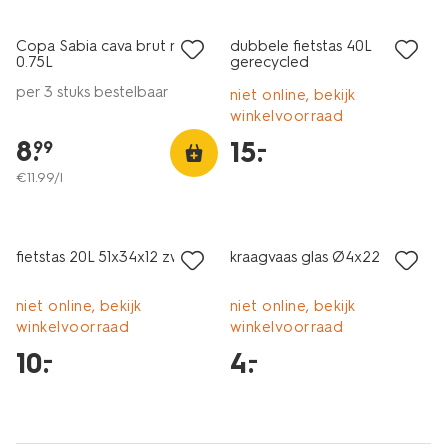
alleen online
laag geprijsd
Copa Sabia cava brut rosé
dubbele fietstas 40L
8
0.75L
gerecycled
per 3 stuks bestelbaar
niet online, bekijk
winkelvoorraad
8
.
15
.
–
99
€
11
.
99
/l
laag geprijsd
laag geprijsd
fietstas 20L 51x34x12 zwart
kraagvaas glas Ø4x22
niet online, bekijk
niet online, bekijk
winkelvoorraad
winkelvoorraad
10
.
4
.
–
–