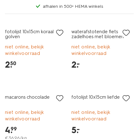
afhalen in 500+ HEMA winkels
laag geprijsd
laag geprijsd
fotolijst 10x15cm koraal hout
waterafstotende fiets
golven
zadelhoes met bloemen
niet online, bekijk
niet online, bekijk
winkelvoorraad
winkelvoorraad
2
.
2
.
–
50
macarons chocolade
fotolijst 10x15cm liefde
niet online, bekijk
niet online, bekijk
winkelvoorraad
winkelvoorraad
4
.
5
.
–
99
€
36
.
96
/kg