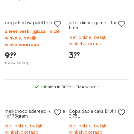
vegan
oogschaduw palette bright
after dinner game - family
time
alleen verkrijgbaar in de
niet online, bekijk
winkels, bekijk
winkelvoorraad
winkelvoorraad
3
.
9
.
99
99
€
624
.
38
/kg
afhalen in 500+ HEMA winkels
6=5
alleen online
melkchocoladereep ik vind je
Copa Sabia cava Brut rosé
lief 75gram
0.75L
niet online, bekijk
niet online, bekijk
winkelvoorraad
winkelvoorraad