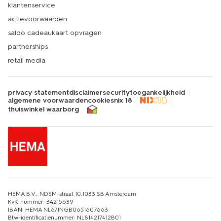
klantenservice
actievoorwaarden
saldo cadeaukaart opvragen
partnerships
retail media
privacy statement
disclaimer
security
toegankelijkheid
algemene voorwaarden
cookies
nix 18
thuiswinkel waarborg
HEMA B.V., NDSM-straat 10,1033 SB Amsterdam
KvK-nummer: 34215639
IBAN: HEMA NL67INGB0651607663
Btw-identificatienummer: NL814217412B01