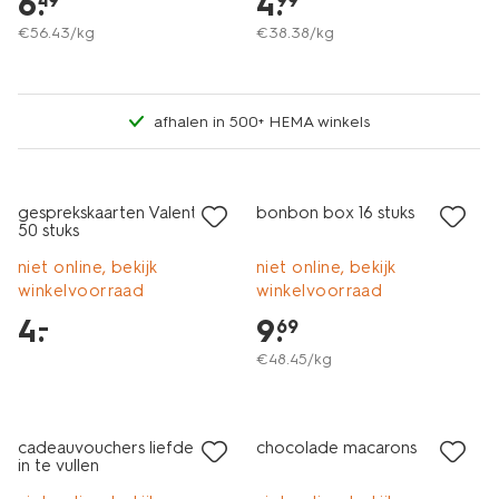
6
.
4
.
49
99
€
56
.
43
/kg
€
38
.
38
/kg
afhalen in 500+ HEMA winkels
gesprekskaarten Valentijn -
bonbon box 16 stuks
50 stuks
niet online, bekijk
niet online, bekijk
winkelvoorraad
winkelvoorraad
4
.
9
.
–
69
€
48
.
45
/kg
cadeauvouchers liefde zelf
chocolade macarons
in te vullen