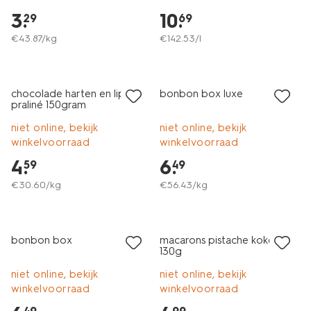
3
.
10
.
29
69
€
43
.
87
/kg
€
142
.
53
/l
chocolade harten en lippen
bonbon box luxe
praliné 150gram
niet online, bekijk
niet online, bekijk
winkelvoorraad
winkelvoorraad
4
.
6
.
59
49
€
30
.
60
/kg
€
56
.
43
/kg
bonbon box
macarons pistache kokos
130g
niet online, bekijk
niet online, bekijk
winkelvoorraad
winkelvoorraad