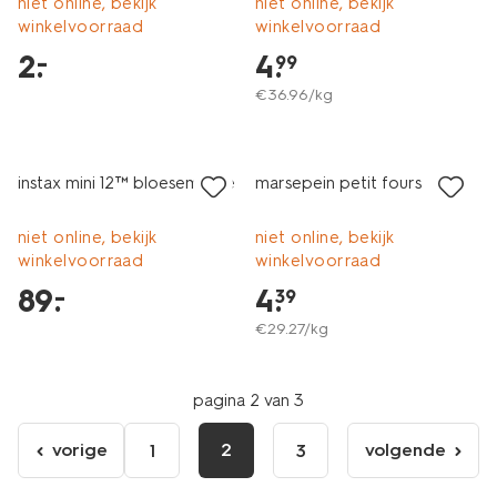
niet online, bekijk
niet online, bekijk
winkelvoorraad
winkelvoorraad
2
.
4
.
–
99
€
36
.
96
/kg
instax mini 12™ bloesemroze
marsepein petit fours
niet online, bekijk
niet online, bekijk
winkelvoorraad
winkelvoorraad
89
.
4
.
–
39
€
29
.
27
/kg
pagina 2 van 3
vorige
2
volgende
1
3
ga
volgende
naar
pagina