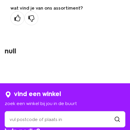
de
wat vind je van ons assortiment?
vorige
pagina
null
vind een winkel
zoek een winkel bij jou in de buurt
zoek
een
winkel
vind