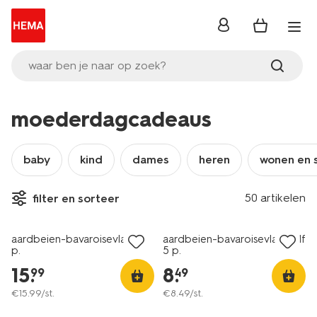
inloggen
waar ben je naar op zoek?
moederdagcadeaus
baby
kind
dames
heren
wonen en 
50 artikelen
filter en sorteer
aardbeien-bavaroisevlaai 10
aardbeien-bavaroisevlaai half
p.
5 p.
15
.
8
.
99
49
€
15
.
99
/st.
€
8
.
49
/st.
6=5