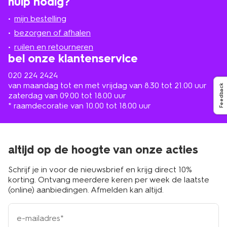
hulp nodig?
winkel
bij
jou
mijn bestelling
in
de
bezorgen of afhalen
buurt
ruilen en retourneren
bel onze klantenservice
020 224 2424
van maandag tot en met vrijdag van 8.30 tot 21.00 uur
Feedback
zaterdag van 09.00 tot 18.00 uur
* raamdecoratie van 10.00 tot 18.00 uur
altijd op de hoogte van onze acties
Schrijf je in voor de nieuwsbrief en krijg direct 10%
korting. Ontvang meerdere keren per week de laatste
(online) aanbiedingen. Afmelden kan altijd.
e-
mailadres