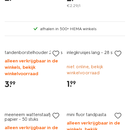
€
2
.
29
/l
afhalen in 500+ HEMA winkels
2+1 gratis
met je HEMA pas
tandenborstelhouder 2 stuks
inlegkruisjes lang - 28 stuks
alleen verkrijgbaar in de
niet online, bekijk
winkels, bekijk
winkelvoorraad
winkelvoorraad
1
.
3
.
99
99
2+1 gratis
2+1 gratis
met je HEMA pas
met je HEMA pas
meeneem wattenstaafjes
mini fluor tandpasta
papier - 50 stuks
alleen verkrijgbaar in de
alleen verkrijgbaar in de
winkels, bekijk