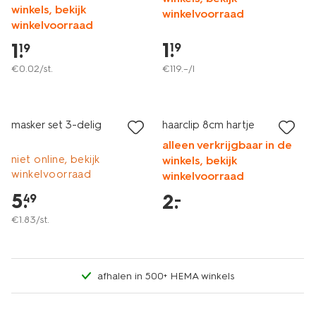
winkels, bekijk
winkelvoorraad
winkelvoorraad
1
.
1
.
19
19
€
0
.
02
/st.
€
119
.
–
/l
vegan
laag geprijsd
laag geprijsd
masker set 3-delig
haarclip 8cm hartje
alleen verkrijgbaar in de
niet online, bekijk
winkels, bekijk
winkelvoorraad
winkelvoorraad
5
.
2
.
–
49
€
1
.
83
/st.
afhalen in 500+ HEMA winkels
vegan
laag geprijsd
laag geprijsd