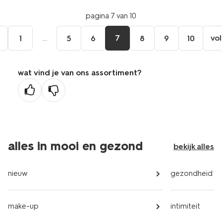
pagina 7 van 10
e
...
7
vo
1
5
6
8
9
10
wat vind je van ons assortiment?
ge
na
alles in mooi en gezond
bekijk alles
nieuw
gezondheid
make-up
intimiteit