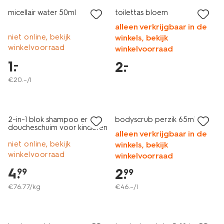
micellair water 50ml
toilettas bloem
alleen verkrijgbaar in de
niet online, bekijk
winkels, bekijk
winkelvoorraad
winkelvoorraad
1
.
–
2
.
–
€
20
.
–
/l
vegan
vegan
2+1 gratis
2 voor 3.99
2-in-1 blok shampoo en
bodyscrub perzik 65ml
doucheschuim voor kinderen
alleen verkrijgbaar in de
65g
niet online, bekijk
winkels, bekijk
winkelvoorraad
winkelvoorraad
4
.
2
.
99
99
€
76
.
77
/kg
€
46
.
–
/l
vegan
laag geprijsd
2+1 gratis