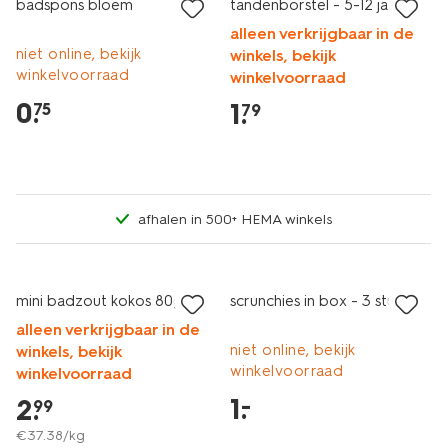
badspons bloem
tandenborstel - 5-12 jaar
alleen verkrijgbaar in de
niet online, bekijk
winkels, bekijk
winkelvoorraad
winkelvoorraad
0
.
1
.
75
79
afhalen in 500+ HEMA winkels
vegan
2 voor 3.99
laag geprijsd
mini badzout kokos 80g
scrunchies in box - 3 stuks
alleen verkrijgbaar in de
niet online, bekijk
winkels, bekijk
winkelvoorraad
winkelvoorraad
1
.
–
2
.
99
€
37
.
38
/kg
vegan