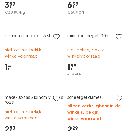
3
.
6
.
59
99
€
39
.
89
/kg
€
69
.
90
/l
2+1 gratis
laag geprijsd
met je HEMA pas
scrunchies in box - 3 stuks
mini douchegel 100ml
niet online, bekijk
niet online, bekijk
winkelvoorraad
winkelvoorraad
1
.
1
.
–
99
€
19
.
90
/l
2+1 gratis
laag geprijsd
met je HEMA pas
make-up tas 21x14cm velours
scheergel dames
roze
alleen verkrijgbaar in de
niet online, bekijk
winkels, bekijk
winkelvoorraad
winkelvoorraad
2
.
2
.
50
29