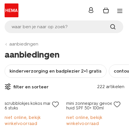
inloggen
waar ben je naar op zoek?
aanbiedingen
aanbiedingen
kinderverzorging en badplezier 2+1 gratis
contour
vegan
2e halve prijs
222 artikelen
filter en sorteer
2 voor 3.99
met je HEMA pas
scrubblokjes kokos mango -
mini zonnespray gevoelige
6 stuks
huid SPF 50+ 100ml
niet online, bekijk
niet online, bekijk
winkelvoorraad
winkelvoorraad