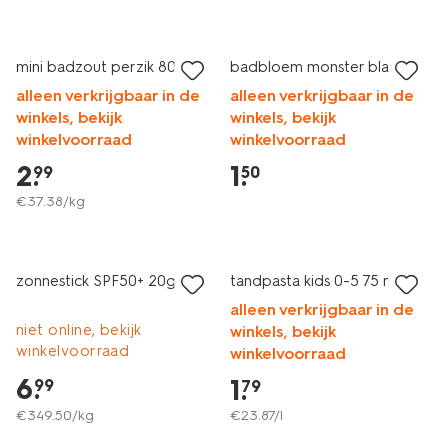
2 voor 3.99
laag geprijsd
mini badzout perzik 80g
badbloem monster blauw
alleen verkrijgbaar in de
alleen verkrijgbaar in de
winkels, bekijk
winkels, bekijk
winkelvoorraad
winkelvoorraad
2
.
1
.
99
50
€
37
.
38
/kg
2e halve prijs
2 voor 1.99
met je HEMA pas
met je HEMA pas
zonnestick SPF50+ 20g
tandpasta kids 0-5 75 ml
alleen verkrijgbaar in de
niet online, bekijk
winkels, bekijk
winkelvoorraad
winkelvoorraad
6
.
1
.
99
79
€
349
.
50
/kg
€
23
.
87
/l