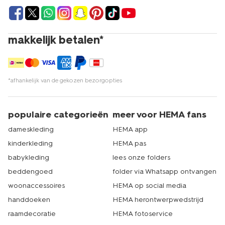
makkelijk betalen*
*afhankelijk van de gekozen bezorgopties
populaire categorieën
meer voor HEMA fans
dameskleding
HEMA app
kinderkleding
HEMA pas
babykleding
lees onze folders
beddengoed
folder via Whatsapp ontvangen
woonaccessoires
HEMA op social media
handdoeken
HEMA herontwerpwedstrijd
raamdecoratie
HEMA fotoservice