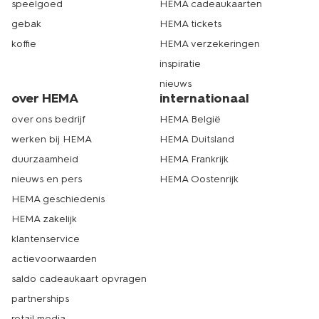
speelgoed
HEMA cadeaukaarten
gebak
HEMA tickets
koffie
HEMA verzekeringen
inspiratie
nieuws
over HEMA
internationaal
over ons bedrijf
HEMA België
werken bij HEMA
HEMA Duitsland
duurzaamheid
HEMA Frankrijk
nieuws en pers
HEMA Oostenrijk
HEMA geschiedenis
HEMA zakelijk
klantenservice
actievoorwaarden
saldo cadeaukaart opvragen
partnerships
retail media