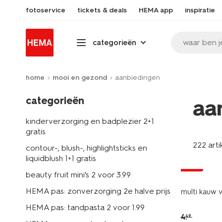
fotoservice
tickets & deals
HEMA app
inspiratie
waar ben j
categorieën
home
mooi en gezond
aanbiedingen
categorieën
aa
kinderverzorging en badplezier 2+1
gratis
222 arti
contour-, blush-, highlightsticks en
liquidblush 1+1 gratis
sale
beauty fruit mini's 2 voor 3.99
HEMA pas: zonverzorging 2e halve prijs
multi kauw v
HEMA pas: tandpasta 2 voor 1.99
4
.
49