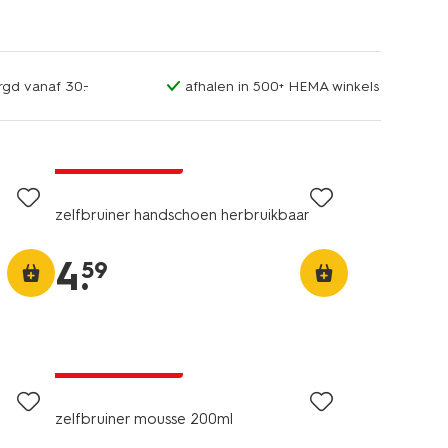
rgd vanaf 30.-
afhalen in 500+ HEMA winkels
2e halve prijs
met je HEMA pas
zelfbruiner handschoen herbruikbaar
4
.
59
2e halve prijs
met je HEMA pas
zelfbruiner mousse 200ml