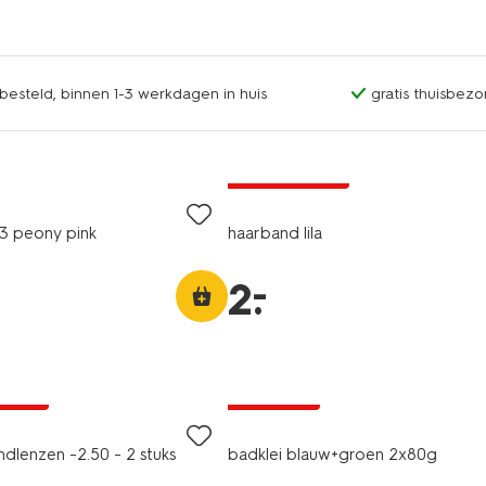
esteld, binnen 1-3 werkdagen in huis
gratis thuisbezo
laag geprijsd
03 peony pink
haarband lila
–
2
.
vegan
9
A pas
2+1 gratis
dlenzen -2.50 - 2 stuks
badklei blauw+groen 2x80g