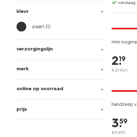
vandaag b
kleur
2+1 gratis
met je HEM
zwart
(1)
mini oogmak
verzorgingslijn
2
.
19
merk
€
21
.
90
/l
vegan
2+1 gratis
online op voorraad
handzeep v
prijs
3
.
59
€
11
.
97
/l