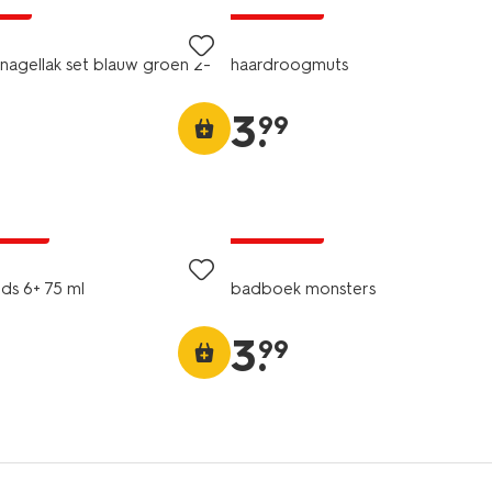
jsd
2+1 gratis
 nagellak set blauw groen 2-
haardroogmuts
3
.
99
A pas
2+1 gratis
ids 6+ 75 ml
badboek monsters
3
.
99