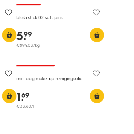
1+1 gratis
blush stick 02 soft pink
5
.
99
€
894
.
03
/kg
2+1 gratis
met je HEMA pas
mini oog make-up reinigingsolie
1
.
69
€
33
.
80
/l