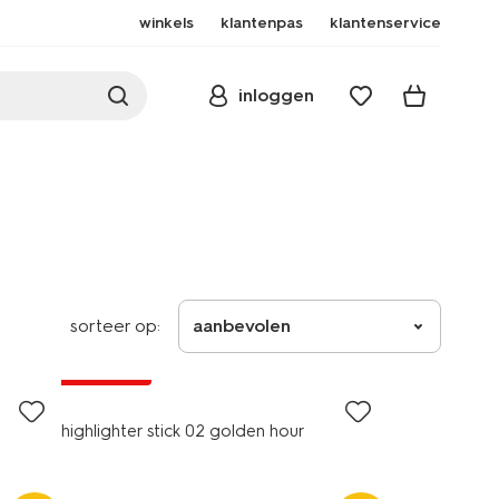
winkels
klantenpas
klantenservice
inloggen
sorteer op:
aanbevolen
vegan
1+1 gratis
highlighter stick 02 golden hour