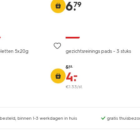
6
.
79
sale
bletten 5x20g
gezichtsreinings pads - 3 stuks
5
.
99
–
4
.
€
1
.
33
/st.
esteld, binnen 1-3 werkdagen in huis
gratis thuisbezo