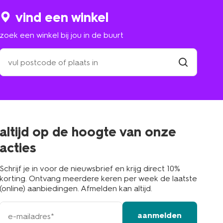
vind een winkel
zoek een winkel bij jou in de buurt
zoek
een
winkel
vind
winkel
bij
jou
in
de
buurt
altijd op de hoogte van onze
acties
Schrijf je in voor de nieuwsbrief en krijg direct 10%
korting. Ontvang meerdere keren per week de laatste
(online) aanbiedingen. Afmelden kan altijd.
e-
aanmelden
mailadres