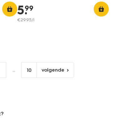
5
.
99
€
29
.
95
/l
...
volgende
6
10
volgende
pagina
t?