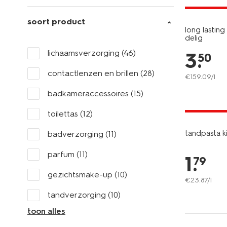
laag gepri
soort product
long lasting
delig
lichaamsverzorging
(46)
3
.
50
contactlenzen en brillen
(28)
€
159
.
09
/l
badkameraccessoires
(15)
2 voor 1.99
met je HEM
toilettas
(12)
tandpasta k
badverzorging
(11)
parfum
(11)
1
.
79
gezichtsmake-up
(10)
€
23
.
87
/l
tandverzorging
(10)
toon alles