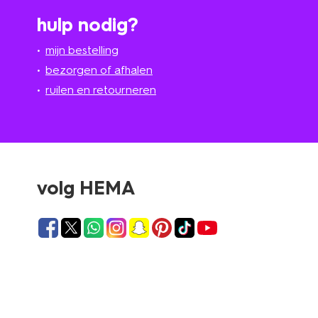
hulp nodig?
mijn bestelling
bezorgen of afhalen
ruilen en retourneren
volg HEMA