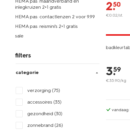
HEMA pas: maandverband en
2
.
50
inlegkruizen 2+1 gratis
€
0
.
02
/st.
HEMA pas: contactlenzen 2 voor 9.99
vegan
HEMA pas: reismini's 2+1 gratis
2+1 gratis
sale
badkleurta
filters
3
.
59
categorie
€
35
.
90
/kg
verzorging
(75)
accessoires
(35)
vandaag b
gezondheid
(30)
zonnebrand
(26)