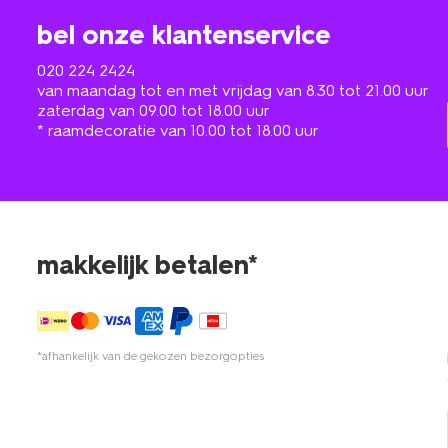
bel onze klantenservice
020 224 2424
van maandag tot en met vrijdag van 8.30 tot 21.00 uur
zaterdag van 09.00 tot 18.00 uur
* raamdecoratie van 10.00 tot 18.00 uur
makkelijk betalen*
*afhankelijk van de gekozen bezorgopties