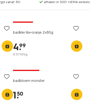
rgd vanaf 30.-
afhalen in 500+ HEMA winkels
vegan
2+1 gratis
badklei lila+oranje 2x80g
4
.
99
€
31
.
19
/kg
vegan
laag geprijsd
badbloem monster
1
.
50