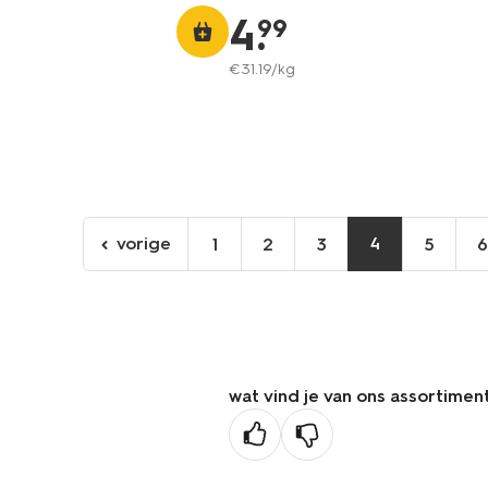
4
.
99
€
31
.
19
/kg
vorige
4
1
2
3
5
ga
naar
de
vorige
pagina
wat vind je van ons assortimen