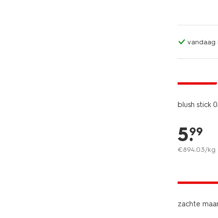
vandaag b
vegan
1+1 gratis
blush stick 
5
.
99
€
894
.
03
/kg
2 voor 9.9
met je HEM
zachte maan