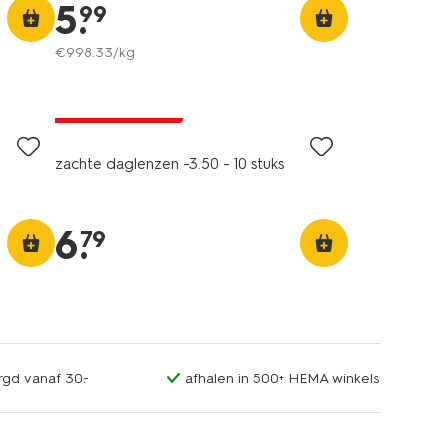
5
.
99
€
998
.
33
/kg
2 voor 9.99
met je HEMA pas
zachte daglenzen -3.50 - 10 stuks
6
.
79
rgd vanaf 30.-
afhalen in 500+ HEMA winkels
vegan