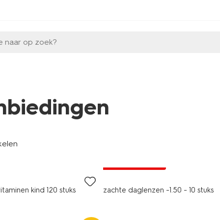
e naar op zoek?
nbiedingen
kelen
2 voor 9.99
met je HEMA pas
itaminen kind 120 stuks
zachte daglenzen -1.50 - 10 stuks