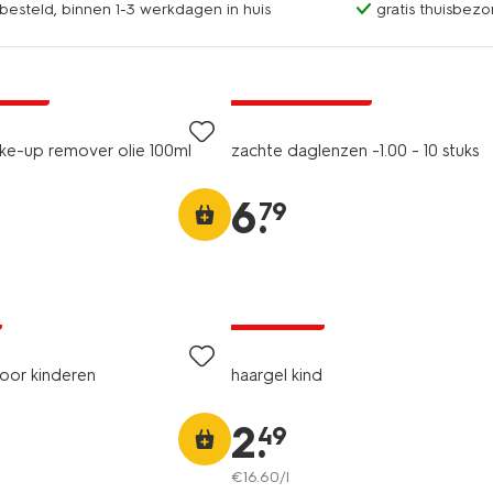
esteld, binnen 1-3 werkdagen in huis
gratis thuisbezo
2 voor 9.99
A pas
met je HEMA pas
e-up remover olie 100ml
zachte daglenzen -1.00 - 10 stuks
6
.
79
vegan
2+1 gratis
oor kinderen
haargel kind
2
.
49
€
16
.
60
/l