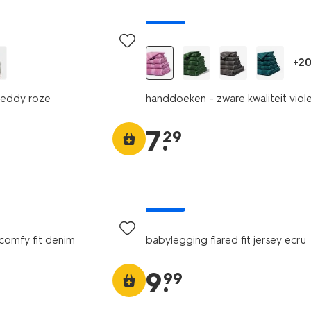
nieuw
+2
 teddy roze
handdoeken - zware kwaliteit viol
7
.
29
nieuw
comfy fit denim
babylegging flared fit jersey ecru
9
.
99