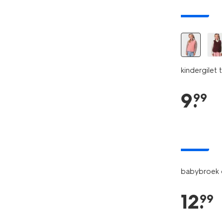
nieuw
kindergilet
9
.
99
nieuw
babybroek 
12
.
99