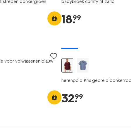
irt strepen donkergroen
babybroek comfy fit zand
18
.
99
nieuw
die voor volwassenen blauw
herenpolo Kris gebreid donkerro
32
.
99