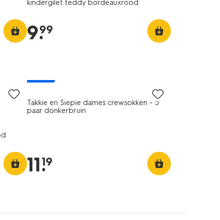
kindergilet teddy bordeauxrood
9
.
99
nieuw
Takkie en Siepie dames crewsokken - 5
paar donkerbruin
od
11
.
19