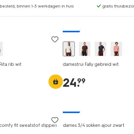
esteld, binnen 1-3 werkdagen in huis
gratis thuisbezo
nieuw
ita rib wit
damestrui Fally gebreid wit
24
.
99
nieuw
omfy fit sweatstof stippen
dames 3/4 sokken ajour zwart