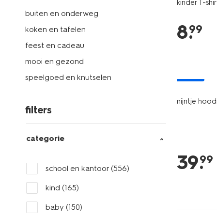
kinder T-sh
buiten en onderweg
8
.
99
koken en tafelen
feest en cadeau
mooi en gezond
nieuw
speelgoed en knutselen
nijntje hoo
filters
categorie
39
.
99
school en kantoor
(556)
kind
(165)
baby
(150)