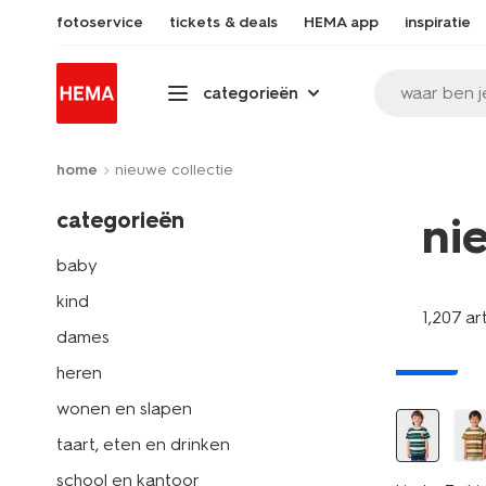
fotoservice
tickets & deals
HEMA app
inspiratie
waar ben j
categorieën
home
nieuwe collectie
categorieën
ni
baby
kind
1,207 ar
dames
nieuw
heren
wonen en slapen
taart, eten en drinken
school en kantoor