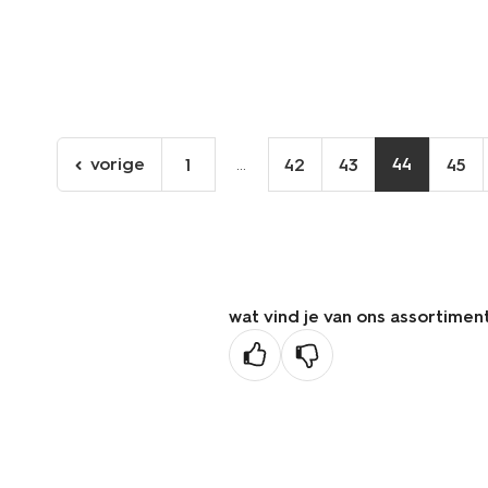
vorige
...
44
1
42
43
45
ga
naar
de
vorige
pagina
wat vind je van ons assortimen