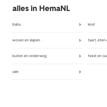
alles in HemaNL
baby
kind
wonen en slapen
taart, eten
buiten en onderweg
feest en c
sale