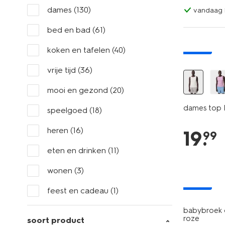
dames
(130)
vandaag b
bed en bad
(61)
nieuw
koken en tafelen
(40)
vrije tijd
(36)
mooi en gezond
(20)
dames top R
speelgoed
(18)
heren
(16)
19
.
99
eten en drinken
(11)
wonen
(3)
nieuw
feest en cadeau
(1)
babybroek c
roze
soort product