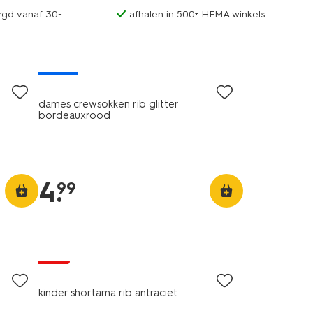
rgd vanaf 30.-
afhalen in 500+ HEMA winkels
nieuw
dames crewsokken rib glitter
bordeauxrood
4
.
99
nieuw
sale
kinder shortama rib antraciet