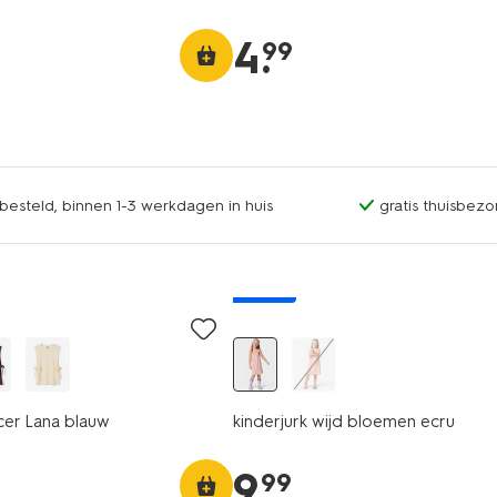
4
.
99
esteld, binnen 1-3 werkdagen in huis
gratis thuisbezo
nieuw
er Lana blauw
kinderjurk wijd bloemen ecru
9
.
99