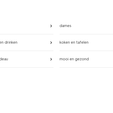
dames
 en drinken
koken en tafelen
adeau
mooi en gezond