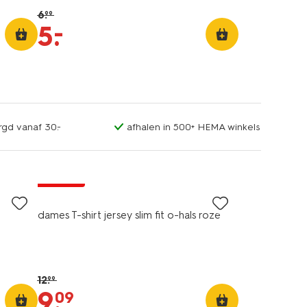
6
.
99
–
5
.
rgd vanaf 30.-
afhalen in 500+ HEMA winkels
essential
korting
dames T-shirt jersey slim fit o-hals roze
12
.
99
9
.
09