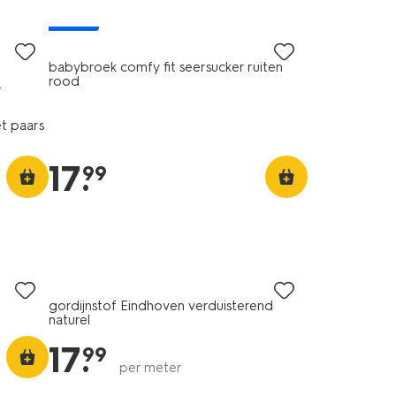
nieuw
babybroek comfy fit seersucker ruiten
0
rood
et paars
17
.
99
gordijnstof Eindhoven verduisterend
naturel
17
.
99
per meter