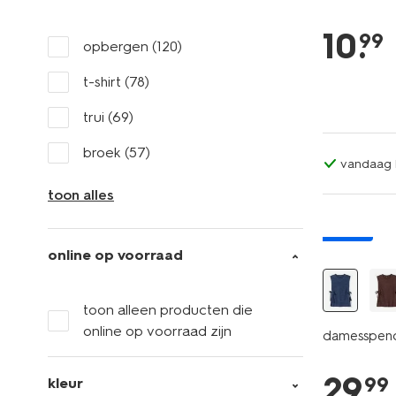
10
.
99
opbergen
(120)
t-shirt
(78)
trui
(69)
broek
(57)
vandaag b
toon alles
nieuw
online op voorraad
toon alleen producten die
online op voorraad zijn
damesspenc
29
.
99
kleur