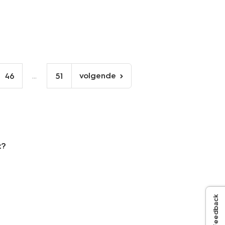
...
volgende
46
51
volgende
pagina
t?
Feedback