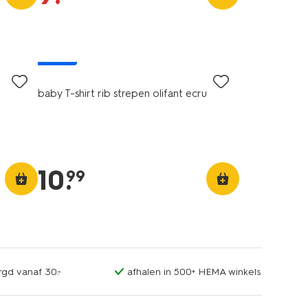
nieuw
baby T-shirt rib strepen olifant ecru
10
.
99
rgd vanaf 30.-
afhalen in 500+ HEMA winkels