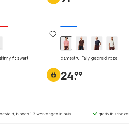
jsd
nieuw
skinny fit zwart
damestrui Fally gebreid roze
24
.
99
esteld, binnen 1-3 werkdagen in huis
gratis thuisbezo