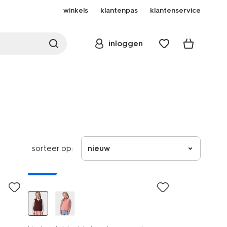
winkels
klantenpas
klantenservice
inloggen
sorteer op:
nieuw
nieuw