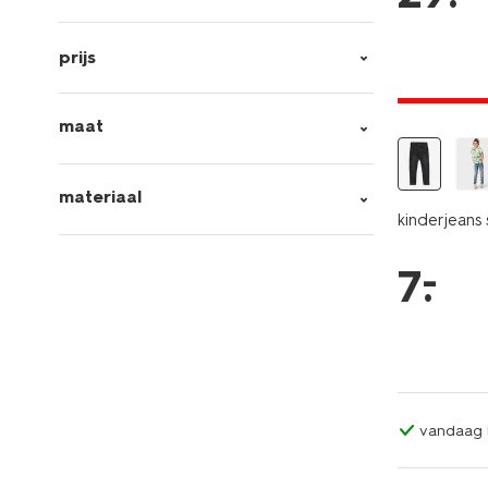
nieuw
prijs
laag gepri
maat
materiaal
kinderjeans 
–
7
.
vandaag b