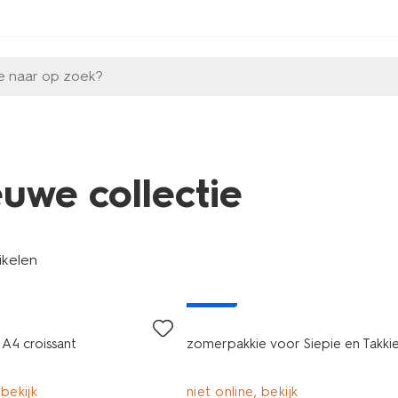
e naar op zoek?
euwe collectie
tikelen
nieuw
 A4 croissant
zomerpakkie voor Siepie en Takki
 bekijk
niet online, bekijk