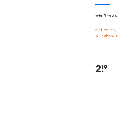
nieuw
schriften A4
niet online,
winkelvoor
2
.
19