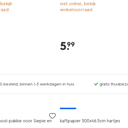
 bekijk
niet online, bekijk
raad
winkelvoorraad
5
.
99
0 besteld, binnen 1-3 werkdagen in huis
gratis thuisbez
nieuw
ool-pakkie voor Siepie en
kaftpapier 300x46.5cm hartjes