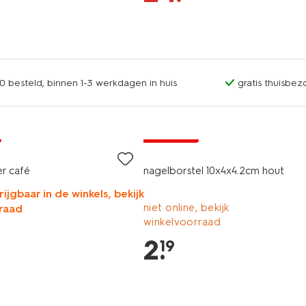
0 besteld, binnen 1-3 werkdagen in huis
gratis thuisbez
nieuw
1+1 gratis
er café
nagelborstel 10x4x4.2cm hout
rijgbaar in de winkels, bekijk
niet online, bekijk
raad
winkelvoorraad
2
.
19