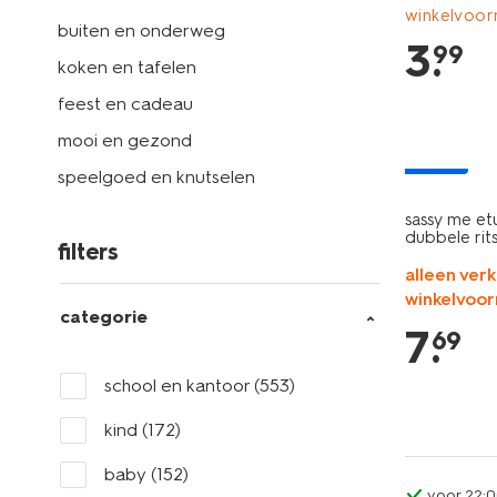
winkelvoor
buiten en onderweg
3
.
99
koken en tafelen
feest en cadeau
mooi en gezond
nieuw
speelgoed en knutselen
sassy me et
dubbele rit
filters
alleen verk
winkelvoor
categorie
7
.
69
school en kantoor
(553)
kind
(172)
baby
(152)
voor 22:0