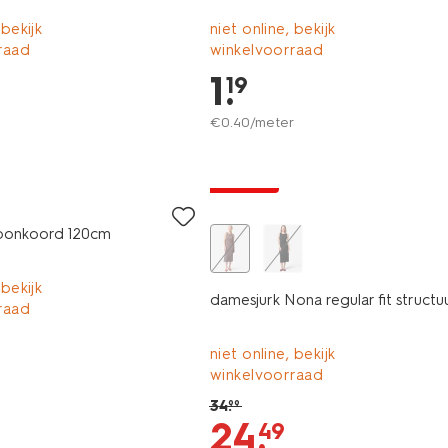
 bekijk
niet online, bekijk
raad
winkelvoorraad
1
.
19
€
0
.
40
/meter
nieuw
korting
efoonkoord 120cm
 bekijk
damesjurk Nona regular fit structu
raad
niet online, bekijk
winkelvoorraad
34
.
99
24
.
49