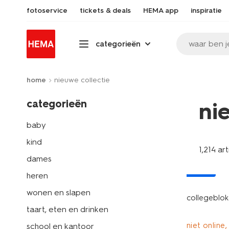
fotoservice
tickets & deals
HEMA app
inspiratie
waar ben j
categorieën
home
nieuwe collectie
categorieën
ni
baby
kind
1,214 ar
dames
nieuw
heren
wonen en slapen
collegeblok
taart, eten en drinken
niet online,
school en kantoor