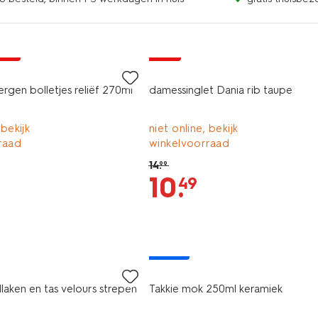
nieuw
jsd
sale
rgen bolletjes reliëf 270ml
damessinglet Dania rib taupe
 bekijk
niet online, bekijk
raad
winkelvoorraad
14
.
99
10
.
49
nieuw
dlaken en tas velours strepen
Takkie mok 250ml keramiek