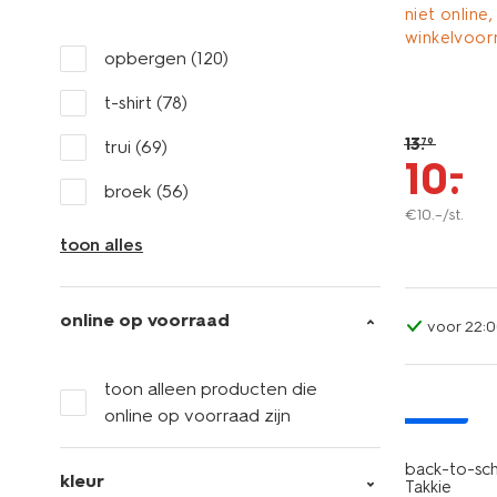
niet online,
winkelvoor
opbergen
(120)
t-shirt
(78)
13
.
79
trui
(69)
–
10
.
broek
(56)
€
10
.
–
/st.
toon alles
online op voorraad
voor 22:0
toon alleen producten die
nieuw
online op voorraad zijn
back-to-sch
kleur
Takkie