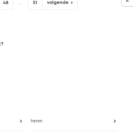
...
volgende
48
51
volgende
pagina
t?
heren