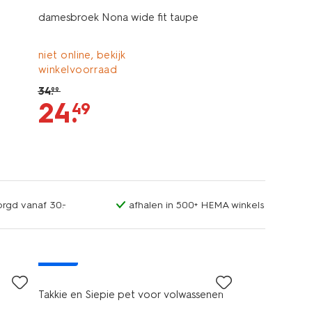
damesbroek Nona wide fit taupe
niet online, bekijk
winkelvoorraad
34
.
99
24
.
49
orgd vanaf 30.-
afhalen in 500+ HEMA winkels
nieuw
Takkie en Siepie pet voor volwassenen