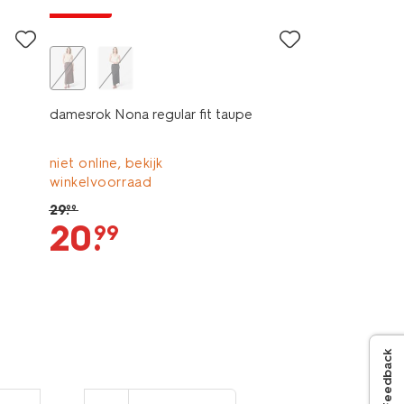
korting
damesrok Nona regular fit taupe
niet online, bekijk
winkelvoorraad
29
.
99
20
.
99
Feedback