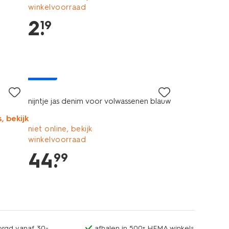
winkelvoorraad
2
.
19
nieuw
nijntje jas denim voor volwassenen blauw
, bekijk
niet online, bekijk
winkelvoorraad
44
.
99
orgd vanaf 30.-
afhalen in 500+ HEMA winkels