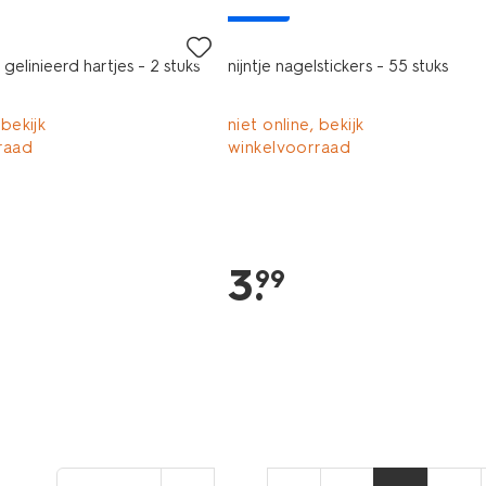
nieuw
 gelinieerd hartjes - 2 stuks
nijntje nagelstickers - 55 stuks
 bekijk
niet online, bekijk
raad
winkelvoorraad
3
.
99