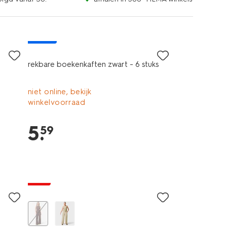
nieuw
rekbare boekenkaften zwart - 6 stuks
niet online, bekijk
winkelvoorraad
5
.
59
nieuw
sale