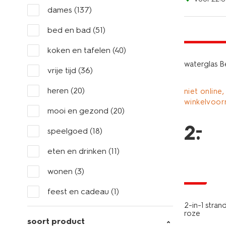
dames
(137)
nieuw
bed en bad
(51)
laag gepri
koken en tafelen
(40)
waterglas Be
vrije tijd
(36)
heren
(20)
niet online,
winkelvoor
mooi en gezond
(20)
–
2
.
speelgoed
(18)
eten en drinken
(11)
nieuw
wonen
(3)
sale
feest en cadeau
(1)
2-in-1 stran
roze
soort product