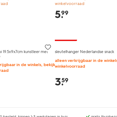
raad
winkelvoorraad
5
.
99
nieuw
2+1 gratis
ui 19.5x9x7cm kunstleer met
sleutelhanger Nederlandse snack
s
alleen verkrijgbaar in de winkels
rijgbaar in de winkels, bekijk
winkelvoorraad
raad
3
.
59
0 besteld, binnen 1-3 werkdagen in huis
gratis thuisbez