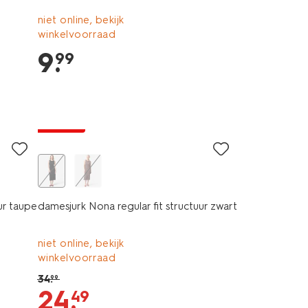
niet online, bekijk
winkelvoorraad
9
.
99
nieuw
korting
ur taupe
damesjurk Nona regular fit structuur zwart
niet online, bekijk
winkelvoorraad
34
.
99
24
.
49