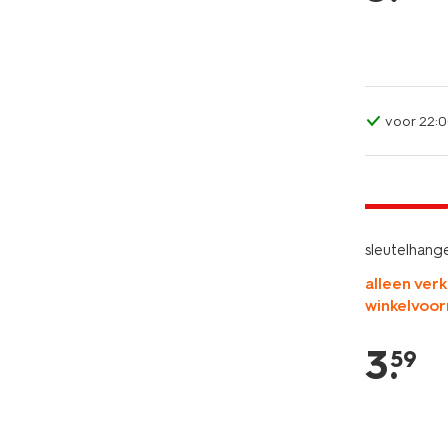
voor 22:0
nieuw
2+1 gratis
sleutelhang
alleen verk
winkelvoor
3
.
59