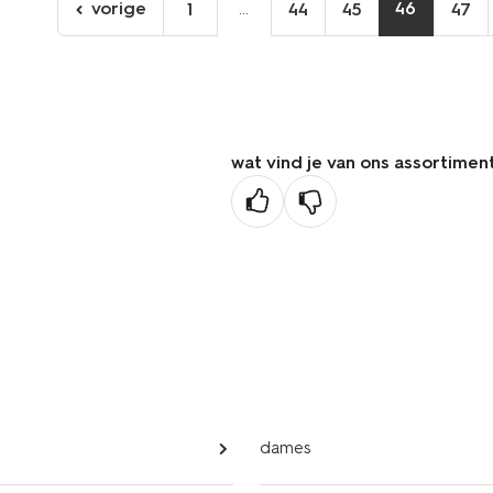
vorige
...
46
1
44
45
47
ga
naar
de
vorige
pagina
wat vind je van ons assortimen
dames