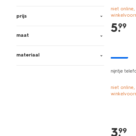
niet online,
winkelvoor
prijs
5
.
99
maat
materiaal
nieuw
nijntje tel
niet online,
winkelvoor
3
.
99